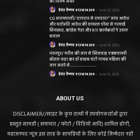
की विशेष खबर
हेमंत वैष्णव 9131614309
-
June 25, 2026
CG सरायपाली/ दागदार से दमदार?” जांच आदेश
और पदोन्नति आदेश की वायरल पोस्ट से गरमाई
सियासत, कांग्रेस नेता और RTI कार्यकर्ता ने उठाए
सवाल
हेमंत वैष्णव 9131614309
-
June 14, 2026
भंवरपुर/ मरीज की जान से खिलवाड़ एक्सपायरी
बोतल चढ़ा कर डॉ साहब घंटों गायब महिला की
जान खतरे से……………….…..
हेमंत वैष्णव 9131614309
-
June 10, 2026
ABOUT US
DISCLAIMER//साइट के कुछ तत्वों में उपयोगकर्ताओं द्वारा
प्रस्तुत सामग्री ( समाचार / फोटो / विडियो आदि) शामिल होगी,
महाजनपद न्यूज इस तरह के सामग्रियों के लिए कोई जिम्मेदार नहीं