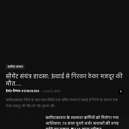
बलौदा बाजार
सीमेंट संयंत्र हादसा: ऊंचाई से गिरकर ठेका मजदूर की
मौत….
हेमंत वैष्णव 9131614309
-
June 9, 2026
0
बलौदाबाजार। जिले के ग्राम रवान स्थित एक सीमेंट संयंत्र में ऊंचाई से गिरने के कारण एक
ठेका मजदूर की मौत हो गई। मृतक की...
बलौदाबाजार के स्वच्छता कर्मियों को मिलेगा नया
आशियाना: 70 साल पुराने जर्जर आवासों की जगह