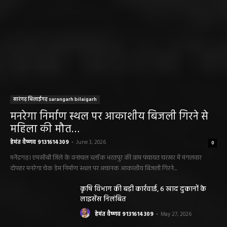
सारंगढ़ बिलाईगढ़ sarangarh bilaigarh
मनरेगा निर्माण स्थल पर आकाशीय बिजली गिरने से
महिला की मौत…
हेमंत वैष्णव 9131614309
-
June 3, 2026
0
मनेंद्रगढ़। एमसीबी जिले के वनांचल ब्लॉक भरतपुर की ग्राम पंचायत चरखर में मंगलवार
दोपहर मनरेगा चेक डेम निर्माण स्थल पर अचानक आकाशीय बिजली गिरने...
कृषि विभाग की बड़ी कार्रवाई, 6 खाद दुकानों के
लाइसेंस निलंबित
हेमंत वैष्णव 9131614309
-
May 27, 2026