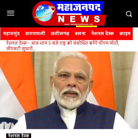
महासमुंद
सरायपाली
छत्तीसगढ़
बसना
नेशनल डेस्क
क्राइम
नेशनल डेस्क
आज शाम 5 बजे राष्ट्र को संबोधित करेंगे पीएम मोदी,
जीएसटी सुधारों...
नेशनल डेस्क