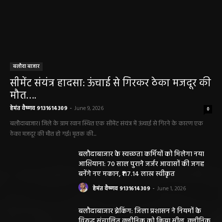
बलौदा बाजार
सीमेंट संयंत्र हादसा: ऊंचाई से गिरकर ठेका मजदूर की
मौत….
हेमंत वैष्णव 9131614309
-
June 9, 2026
0
बलौदाबाजार। जिले के ग्राम रवान स्थित एक सीमेंट संयंत्र में ऊंचाई से गिरने के कारण एक
ठेका मजदूर की मौत हो गई। मृतक की...
बलौदाबाजार के स्वच्छता कर्मियों को मिलेगा नया
आशियाना: 70 साल पुराने जर्जर आवासों की जगह
बनेंगे नए मकान, ₹117.14 लाख स्वीकृत
हेमंत वैष्णव 9131614309
-
June 1, 2026
बलौदाबाजार ब्रेकिंग: जिला प्रशासन ने नियमों के
विरुद्ध संचालित क्लीनिक को किया सील, क्लीनिक