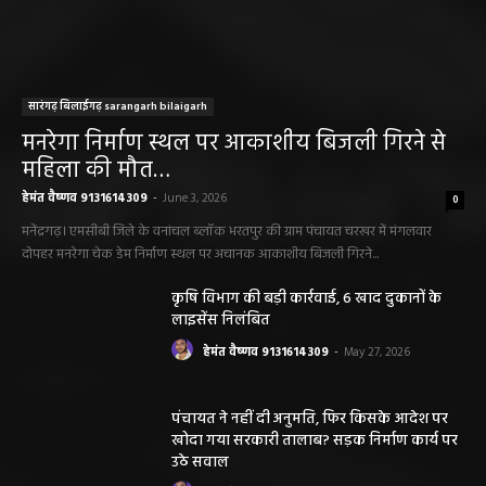
सारंगढ़ बिलाईगढ़ sarangarh bilaigarh
मनरेगा निर्माण स्थल पर आकाशीय बिजली गिरने से
महिला की मौत…
हेमंत वैष्णव 9131614309
-
June 3, 2026
0
मनेंद्रगढ़। एमसीबी जिले के वनांचल ब्लॉक भरतपुर की ग्राम पंचायत चरखर में मंगलवार
दोपहर मनरेगा चेक डेम निर्माण स्थल पर अचानक आकाशीय बिजली गिरने...
कृषि विभाग की बड़ी कार्रवाई, 6 खाद दुकानों के
लाइसेंस निलंबित
हेमंत वैष्णव 9131614309
-
May 27, 2026
पंचायत ने नहीं दी अनुमति, फिर किसके आदेश पर
खोदा गया सरकारी तालाब? सड़क निर्माण कार्य पर
उठे सवाल