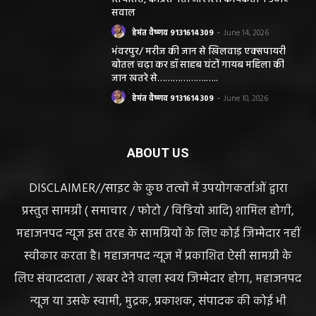
सवाल
हेमंत वैष्णव 9131614309
-
June 14, 2026
भंवरपुर/ मरीज की जान से खिलवाड़ एक्सपायरी
बोतल चढ़ा कर डॉ साहब घंटों गायब महिला की
जान खतरे से……………….…..
हेमंत वैष्णव 9131614309
-
June 10, 2026
ABOUT US
DISCLAIMER//साइट के कुछ तत्वों में उपयोगकर्ताओं द्वारा
प्रस्तुत सामग्री ( समाचार / फोटो / विडियो आदि) शामिल होगी,
महाजनपद न्यूज इस तरह के सामग्रियों के लिए कोई जिम्मेदार नहीं
स्वीकार करता है। महाजनपद न्यूज में प्रकाशित ऐसी सामग्री के
लिए संवाददाता / खबर देने वाला स्वयं जिम्मेदार होगा, महाजनपद
न्यूज या उसके स्वामी, मुद्रक, प्रकाशक, संपादक की कोई भी