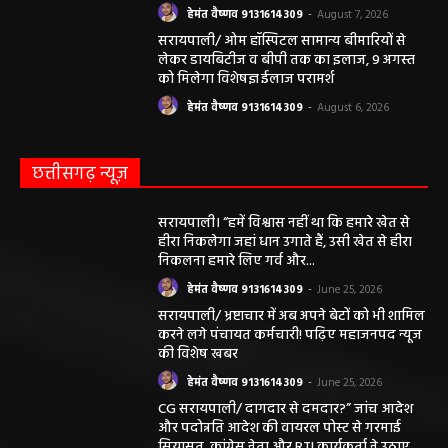
हेमंत वैष्णव 9131614309
-
August 7, 2026
सरायपाली/ ओम हॉस्पिटल सामान्य बीमारियों से
लेकर डायबिटीज व बीपी तक का इलाज, 9 अगस्त
को मिलेगा विशेषज्ञ ईलाज परामर्श
हेमंत वैष्णव 9131614309
-
August 6, 2026
छत्तीसगढ़ न्यूज़
सरायपाली। “हमें विश्वास नहीं था कि हमारे खेत से
हीरा निकलेगा जहां धान उगाते हैं, उसी खेत से हीरा
निकलना हमारे लिए गर्व और...
हेमंत वैष्णव 9131614309
-
June 25, 2026
सरायपाली/ भ्रष्टाचार में अब अपने बेटों को भी शामिल
करने लगे पंचायत कर्मचारी! पढ़िए महाजनपद न्यूज
की विशेष खबर
हेमंत वैष्णव 9131614309
-
June 25, 2026
CG सरायपाली/ दागदार से दमदार?” जांच आदेश
और पदोन्नति आदेश की वायरल पोस्ट से गरमाई
सियासत, कांग्रेस नेता और RTI कार्यकर्ता ने उठाए