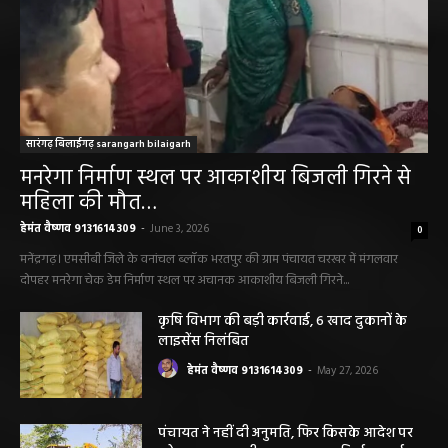
सारंगढ़ बिलाईगढ़ sarangarh bilaigarh
मनरेगा निर्माण स्थल पर आकाशीय बिजली गिरने से
महिला की मौत…
हेमंत वैष्णव 9131614309
-
June 3, 2026
0
मनेंद्रगढ़। एमसीबी जिले के वनांचल ब्लॉक भरतपुर की ग्राम पंचायत चरखर में मंगलवार
दोपहर मनरेगा चेक डेम निर्माण स्थल पर अचानक आकाशीय बिजली गिरने...
कृषि विभाग की बड़ी कार्रवाई, 6 खाद दुकानों के
लाइसेंस निलंबित
हेमंत वैष्णव 9131614309
-
May 27, 2026
पंचायत ने नहीं दी अनुमति, फिर किसके आदेश पर