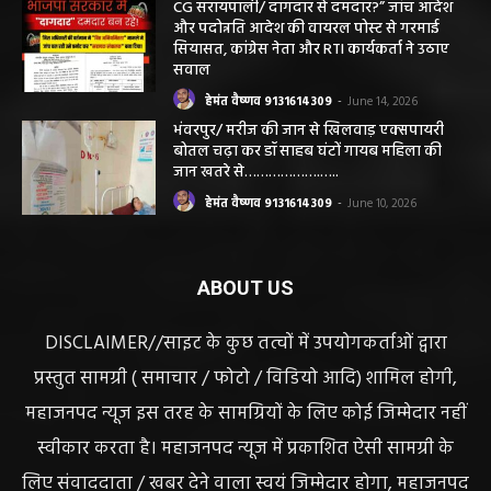
CG सरायपाली/ दागदार से दमदार?” जांच आदेश
और पदोन्नति आदेश की वायरल पोस्ट से गरमाई
सियासत, कांग्रेस नेता और RTI कार्यकर्ता ने उठाए
सवाल
हेमंत वैष्णव 9131614309
-
June 14, 2026
भंवरपुर/ मरीज की जान से खिलवाड़ एक्सपायरी
बोतल चढ़ा कर डॉ साहब घंटों गायब महिला की
जान खतरे से……………….…..
हेमंत वैष्णव 9131614309
-
June 10, 2026
ABOUT US
DISCLAIMER//साइट के कुछ तत्वों में उपयोगकर्ताओं द्वारा
प्रस्तुत सामग्री ( समाचार / फोटो / विडियो आदि) शामिल होगी,
महाजनपद न्यूज इस तरह के सामग्रियों के लिए कोई जिम्मेदार नहीं
स्वीकार करता है। महाजनपद न्यूज में प्रकाशित ऐसी सामग्री के
लिए संवाददाता / खबर देने वाला स्वयं जिम्मेदार होगा, महाजनपद