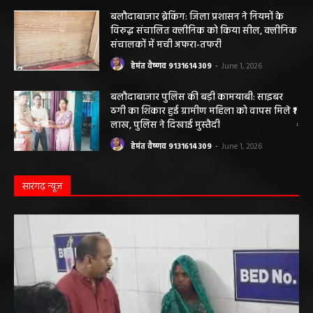
बलौदाबाजार ब्रेकिंग: जिला प्रशासन ने नियमों के
विरुद्ध संचालित क्लीनिक को किया सील, क्लीनिक
संचालकों में मची अफरा-तफरी
हेमंत वैष्णव 9131614309
-
June 1, 2026
बलौदाबाजार पुलिस की बड़ी कामयाबी: साइबर
ठगी का शिकार हुई ग्रामीण महिला को वापस मिले ₹1
लाख, पुलिस ने दिखाई मुस्तैदी
हेमंत वैष्णव 9131614309
-
June 1, 2026
सारंगढ़ न्यूज़