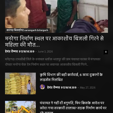
सारंगढ़ बिलाईगढ़ sarangarh bilaigarh
मनरेगा निर्माण स्थल पर आकाशीय बिजली गिरने से
महिला की मौत…
हेमंत वैष्णव 9131614309
-
June 3, 2026
0
मनेंद्रगढ़। एमसीबी जिले के वनांचल ब्लॉक भरतपुर की ग्राम पंचायत चरखर में मंगलवार
दोपहर मनरेगा चेक डेम निर्माण स्थल पर अचानक आकाशीय बिजली गिरने...
कृषि विभाग की बड़ी कार्रवाई, 6 खाद दुकानों के
लाइसेंस निलंबित
हेमंत वैष्णव 9131614309
-
May 27, 2026