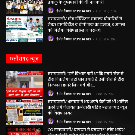
हेमंत वैष्णव 9131614309
-
August 7, 2026
महासमुंद राष्ट्रीय तंबाकू नियंत्रण कार्यक्रम के तहत
जागरूकता कार्यशाला आयोजित विद्यार्थियों को
तंबाकू के दुष्प्रभावों की दी जानकारी
हेमंत वैष्णव 9131614309
-
August 7, 2026
सरायपाली/ ओम हॉस्पिटल सामान्य बीमारियों से
लेकर डायबिटीज व बीपी तक का इलाज, 9 अगस्त
को मिलेगा विशेषज्ञ ईलाज परामर्श
हेमंत वैष्णव 9131614309
-
August 6, 2026
छत्तीसगढ़ न्यूज़
सरायपाली। “हमें विश्वास नहीं था कि हमारे खेत से
हीरा निकलेगा जहां धान उगाते हैं, उसी खेत से हीरा
निकलना हमारे लिए गर्व और...
हेमंत वैष्णव 9131614309
-
June 25, 2026
सरायपाली/ भ्रष्टाचार में अब अपने बेटों को भी शामिल
करने लगे पंचायत कर्मचारी! पढ़िए महाजनपद न्यूज
की विशेष खबर