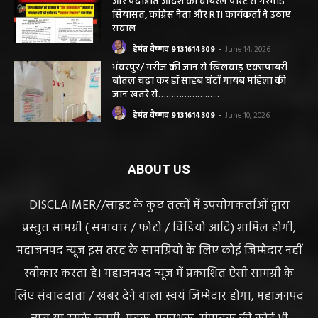
हेमंत वैष्णव 9131614309
-
June 25, 2026
CG सरायपाली/ दागदार से दमदार?” जांच आदेश
और पदोन्नति आदेश की वायरल पोस्ट से गरमाई
सियासत, कांग्रेस नेता और RTI कार्यकर्ता ने उठाए
सवाल
हेमंत वैष्णव 9131614309
-
June 14, 2026
भंवरपुर/ मरीज की जान से खिलवाड़ एक्सपायरी
बोतल चढ़ा कर डॉ साहब घंटों गायब महिला की
जान खतरे से……………….…..
हेमंत वैष्णव 9131614309
-
June 10, 2026
ABOUT US
DISCLAIMER//साइट के कुछ तत्वों में उपयोगकर्ताओं द्वारा
प्रस्तुत सामग्री ( समाचार / फोटो / विडियो आदि) शामिल होगी,
महाजनपद न्यूज इस तरह के सामग्रियों के लिए कोई जिम्मेदार नहीं