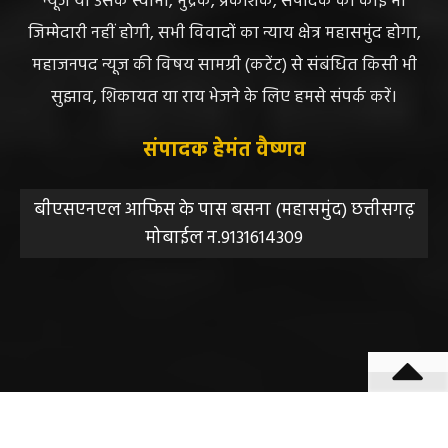
स्वीकार करता है। महाजनपद न्यूज में प्रकाशित ऐसी सामग्री के
लिए संवाददाता / खबर देने वाला स्वयं जिम्मेदार होगा, महाजनपद
न्यूज या उसके स्वामी, मुद्रक, प्रकाशक, संपादक की कोई भी
जिम्मेदारी नहीं होगी, सभी विवादों का न्याय क्षेत्र महासमुंद होगा,
महाजनपद न्यूज की विषय सामग्री (कटेंट) से संबंधित किसी भी
सुझाव, शिकायत या राय भेजने के लिए हमसे संपर्क करें।
संपादक हेमंत वैष्णव
बीएसएनएल आफिस के पास बसना (महासमुंद) छत्तीसगढ़
मोबाईल न.9131614309