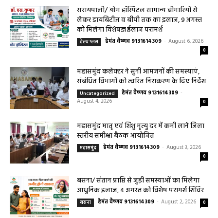
सावधानियां बरतने के...
हेमंत वैष्णव 9131614309
-
CG बागबाहरा
August 7, 2026
0
सरायपाली/ ओम हॉस्पिटल सामान्य बीमारियों से
लेकर डायबिटीज व बीपी तक का इलाज, 9 अगस्त
को मिलेगा विशेषज्ञ ईलाज परामर्श
हेमंत वैष्णव 9131614309
-
August 6, 2026
हेल्थ प्लस
0
महासमुंद कलेक्टर ने सुनी आमजनों की समस्याएं,
संबंधित विभागों को त्वरित निराकरण के दिए निर्देश
हेमंत वैष्णव 9131614309
-
Uncategorized
August 4, 2026
0
महासमुंद मातृ एवं शिशु मृत्यु दर में कमी लाने जिला
स्तरीय समीक्षा बैठक आयोजित
हेमंत वैष्णव 9131614309
-
August 3, 2026
महासमुंद
0
बसना/ संतान प्राप्ति से जुड़ी समस्याओं का मिलेगा