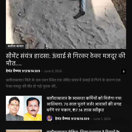
बलौदा बाजार
सीमेंट संयंत्र हादसा: ऊंचाई से गिरकर ठेका मजदूर की
मौत….
हेमंत वैष्णव 9131614309
-
June 9, 2026
0
बलौदाबाजार। जिले के ग्राम रवान स्थित एक सीमेंट संयंत्र में ऊंचाई से गिरने के कारण एक
ठेका मजदूर की मौत हो गई। मृतक की...
बलौदाबाजार के स्वच्छता कर्मियों को मिलेगा नया
आशियाना: 70 साल पुराने जर्जर आवासों की जगह
बनेंगे नए मकान, ₹117.14 लाख स्वीकृत