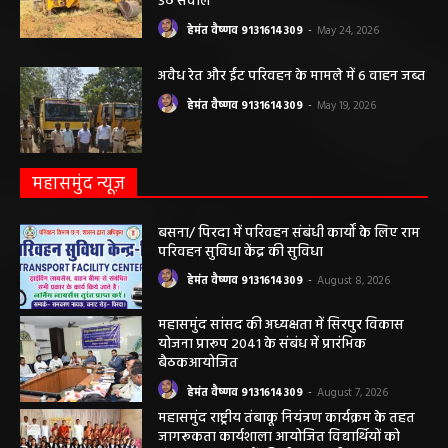
पंचायत ने नहीं दी अनुमति, फिर किसके आदेश पर
खोदा गया सरकारी तालाब? सड़क निर्माण कार्य पर
उठे सवाल
हेमंत वैष्णव 9131614309
-
May 24, 2026
अवैध रेत और ईंट परिवहन के मामले में 6 वाहन जब्त
हेमंत वैष्णव 9131614309
-
May 19, 2026
महासमुंद न्यूज़
बसना/ पिरदा में परिवहन संबंधी कार्यों के लिए राम
परिवहन सुविधा केंद्र की सुविधा
हेमंत वैष्णव 9131614309
-
August 8, 2026
महासमुंद सांसद की अध्यक्षता में सिरपुर विकास
योजना प्रारूप 2041 के संबंध में प्रारंभिक
बैठकआयोजित