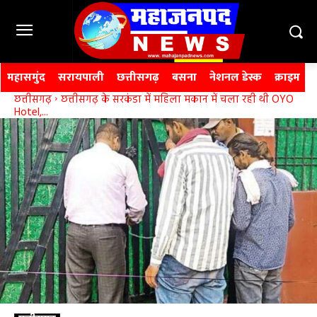
महासमुंद
सरायपाली
छत्तीसगढ़
बसना
नेशनल डेस्क
क्राइम
छत्तीसगढ़
छत्तीसगढ़ के सरकंडा में महिला मकान में चला रही थी OYO
Hotel,...