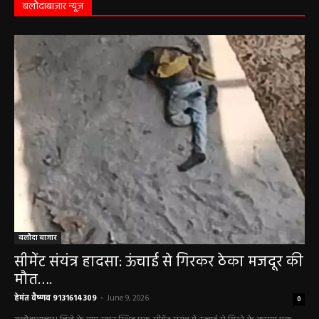
बलौदाबाज़ार न्यूज़
बलौदा बाजार
सीमेंट संयंत्र हादसा: ऊंचाई से गिरकर ठेका मजदूर की