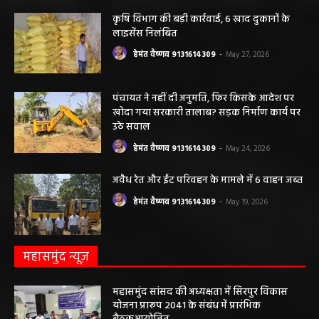
हेमंत वैष्णव 9131614309
-
June 3, 2026
0
मनेंद्रगढ़। एमसीबी जिले के वनांचल ब्लॉक भरतपुर की ग्राम पंचायत चरखर में मंगलवार
दोपहर मनरेगा चेक डेम निर्माण स्थल पर अचानक आकाशीय बिजली गिरने...
कृषि विभाग की बड़ी कार्रवाई, 6 खाद दुकानों के
लाइसेंस निलंबित
हेमंत वैष्णव 9131614309
-
May 27, 2026
पंचायत ने नहीं दी अनुमति, फिर किसके आदेश पर
खोदा गया सरकारी तालाब? सड़क निर्माण कार्य पर
उठे सवाल
हेमंत वैष्णव 9131614309
-
May 24, 2026
अवैध रेत और ईंट परिवहन के मामले में 6 वाहन जब्त
हेमंत वैष्णव 9131614309
-
May 19, 2026
महासमुंद न्यूज़