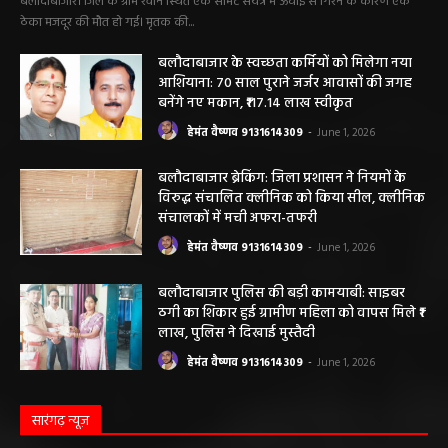
मौत….
हेमंत वैष्णव 9131614309
-
June 9, 2026
0
बलौदाबाजार। जिले के ग्राम रवान स्थित एक सीमेंट संयंत्र में ऊंचाई से गिरने के कारण एक
ठेका मजदूर की मौत हो गई। मृतक की...
बलौदाबाजार के स्वच्छता कर्मियों को मिलेगा नया
आशियाना: 70 साल पुराने जर्जर आवासों की जगह
बनेंगे नए मकान, ₹117.14 लाख स्वीकृत
हेमंत वैष्णव 9131614309
-
June 1, 2026
बलौदाबाजार ब्रेकिंग: जिला प्रशासन ने नियमों के
विरुद्ध संचालित क्लीनिक को किया सील, क्लीनिक
संचालकों में मची अफरा-तफरी
हेमंत वैष्णव 9131614309
-
June 1, 2026
बलौदाबाजार पुलिस की बड़ी कामयाबी: साइबर
ठगी का शिकार हुई ग्रामीण महिला को वापस मिले ₹1
लाख, पुलिस ने दिखाई मुस्तैदी
हेमंत वैष्णव 9131614309
-
June 1, 2026