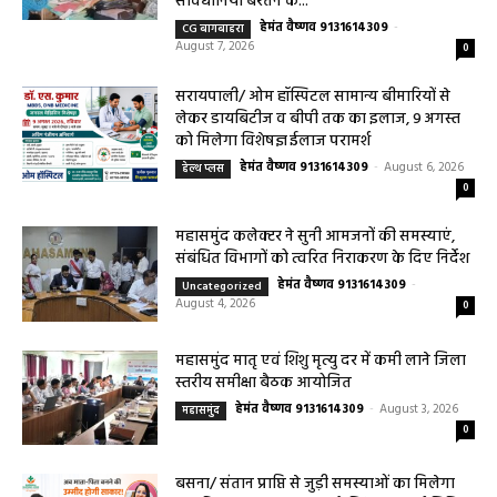
महासमुंद खाद्य सुरक्षा विभाग द्वारा पिथौरा एवं
बागबाहरा में किया औचक निरीक्षण खाद्य पदार्थों की
गुणवत्ता एवं स्वच्छता को लेकर आवश्यक
सावधानियां बरतने के...
हेमंत वैष्णव 9131614309
-
CG बागबाहरा
August 7, 2026
0
सरायपाली/ ओम हॉस्पिटल सामान्य बीमारियों से
लेकर डायबिटीज व बीपी तक का इलाज, 9 अगस्त
को मिलेगा विशेषज्ञ ईलाज परामर्श
हेमंत वैष्णव 9131614309
-
August 6, 2026
हेल्थ प्लस
0
महासमुंद कलेक्टर ने सुनी आमजनों की समस्याएं,
संबंधित विभागों को त्वरित निराकरण के दिए निर्देश
हेमंत वैष्णव 9131614309
-
Uncategorized
August 4, 2026
0
महासमुंद मातृ एवं शिशु मृत्यु दर में कमी लाने जिला
स्तरीय समीक्षा बैठक आयोजित
हेमंत वैष्णव 9131614309
-
August 3, 2026
महासमुंद