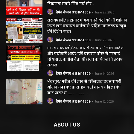
सरायपाली। “हमें विश्वास नहीं था कि हमारे खेत से
हीरा निकलेगा जहां धान उगाते हैं, उसी खेत से हीरा
निकलना हमारे लिए गर्व और...
हेमंत वैष्णव 9131614309
-
June 25, 2026
सरायपाली/ भ्रष्टाचार में अब अपने बेटों को भी शामिल
करने लगे पंचायत कर्मचारी! पढ़िए महाजनपद न्यूज
की विशेष खबर
हेमंत वैष्णव 9131614309
-
June 25, 2026
CG सरायपाली/ दागदार से दमदार?” जांच आदेश
और पदोन्नति आदेश की वायरल पोस्ट से गरमाई
सियासत, कांग्रेस नेता और RTI कार्यकर्ता ने उठाए
सवाल
हेमंत वैष्णव 9131614309
-
June 14, 2026
भंवरपुर/ मरीज की जान से खिलवाड़ एक्सपायरी
बोतल चढ़ा कर डॉ साहब घंटों गायब महिला की
जान खतरे से……………….…..
हेमंत वैष्णव 9131614309
-
June 10, 2026