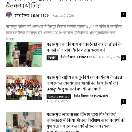
महासमुंद
महासमुंद सांसद की अध्यक्षता में सिरपुर विकास
योजना प्रारूप 2041 के संबंध में प्रारंभिक
बैठकआयोजित
0
हेमंत वैष्णव 9131614309
-
August 7, 2026
महासमुंद सांसद की अध्यक्षता में सिरपुर विकास योजना प्रारूप 2041 के संबंध में प्रारंभिक
बैठकआयोजित महासमुंद 07 अगस्त 2026/ प्राचीन, ऐतिहासिक और पुरातत्विक नगरी
सिरपुर...
महासमुंद वन विभाग की कार्रवाई करील तोड़ने के
मामले में आरोपी के विरुद्ध प्रकरण दर्ज
हेमंत वैष्णव 9131614309
-
August 7, 2026
पिथौरा
0
महासमुंद राष्ट्रीय तंबाकू नियंत्रण कार्यक्रम के तहत
जागरूकता कार्यशाला आयोजित विद्यार्थियों को
तंबाकू के दुष्प्रभावों की दी जानकारी
हेमंत वैष्णव 9131614309
-
Uncategorized
August 7, 2026
0