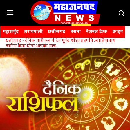
महासमुंद
सरायपाली
छत्तीसगढ़
बसना
नेशनल डेस्क
क्राइम
छत्तीसगढ़
दैनिक राशिफल पंडित भूपेंद्र श्रीधर सतपति ज्योतिषाचार्य
जानिए कैसा होगा आपका आज...