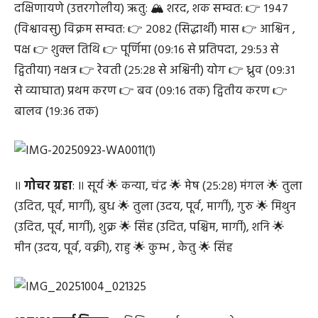
दक्षिणायणे (उत्तरगोलीय) ऋतु: 🏔️ शरद, शक सम्वत: 👉 १९४७
(विश्वावसु) विक्रम सम्वत: 👉 २०८२ (सिद्धार्थी) मास 👉 आश्विन ,
पक्ष 👉 शुक्ल तिथि 👉 पूर्णिमा (०९:१६ से प्रतिपदा, २९:५३ से
द्वितीया) नक्षत्र 👉 रेवती (२५:२८ से अश्विनी) योग 👉 ध्रुव (०९:३१
से व्याघात) प्रथम करण 👉 बव (०९:१६ तक) द्वितीय करण 👉
बालव (१९:३६ तक)
॥
गोचर ग्रहा
: ॥ सूर्य 🌟 कन्या, चंद्र 🌟 मेष (२५:२८) मंगल 🌟 तुला
(उदित, पूर्व, मार्गी), बुध 🌟 तुला (उदय, पूर्व, मार्गी), गुरु 🌟 मिथुन
(उदित, पूर्व, मार्गी), शुक्र 🌟 सिंह (उदित, पश्चिम, मार्गी), शनि 🌟
मीन (उदय, पूर्व, वक्री), राहु 🌟 कुम्भ , केतु 🌟 सिंह