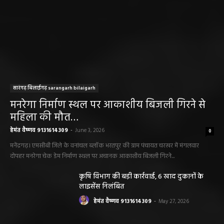
सारंगढ़ बिलाईगढ़ sarangarh bilaigarh
मनरेगा निर्माण स्थल पर आकाशीय बिजली गिरने से
महिला की मौत…
हेमंत वैष्णव 9131614309
-
June 3, 2026
0
मनेंद्रगढ़। एमसीबी जिले के वनांचल ब्लॉक भरतपुर की ग्राम पंचायत चरखर में मंगलवार
दोपहर मनरेगा चेक डेम निर्माण स्थल पर अचानक आकाशीय बिजली गिरने...
कृषि विभाग की बड़ी कार्रवाई, 6 खाद दुकानों के
लाइसेंस निलंबित
हेमंत वैष्णव 9131614309
-
May 27, 2026