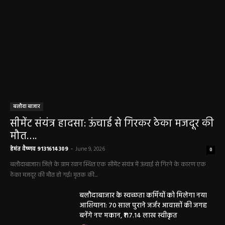
बलौदा बाजार
सीमेंट संयंत्र हादसा: ऊंचाई से गिरकर ठेका मजदूर की
मौत….
हेमंत वैष्णव 9131614309
-
June 9, 2026
0
बलौदाबाजार। जिले के ग्राम रवान स्थित एक सीमेंट संयंत्र में ऊंचाई से गिरने के कारण एक
ठेका मजदूर की मौत हो गई। मृतक की...
बलौदाबाजार के स्वच्छता कर्मियों को मिलेगा नया
आशियाना: 70 साल पुराने जर्जर आवासों की जगह
बनेंगे नए मकान, ₹117.14 लाख स्वीकृत