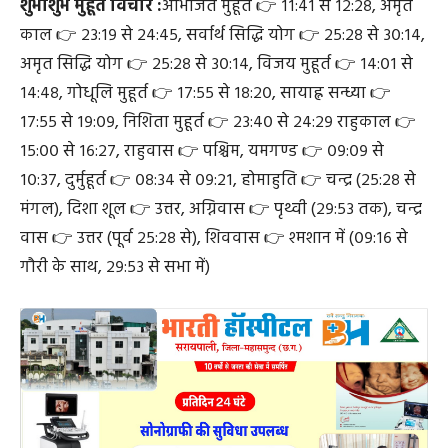
शुभाशुभ मुहूर्त विचार :
अभिजित मुहूर्त 👉 ११:४१ से १२:२८, अमृत
काल 👉 २३:१९ से २४:४५, सर्वार्थ सिद्धि योग 👉 २५:२८ से ३०:१४,
अमृत सिद्धि योग 👉 २५:२८ से ३०:१४, विजय मुहूर्त 👉 १४:०१ से
१४:४८, गोधूलि मुहूर्त 👉 १७:५५ से १८:२०, सायाह्न सन्ध्या 👉
१७:५५ से १९:०९, निशिता मुहूर्त 👉 २३:४० से २४:२९ राहुकाल 👉
१५:०० से १६:२७, राहुवास 👉 पश्चिम, यमगण्ड 👉 ०९:०९ से
१०:३७, दुर्मुहूर्त 👉 ०८:३४ से ०९:२१, होमाहुति 👉 चन्द्र (२५:२८ से
मंगल), दिशा शूल 👉 उत्तर, अग्निवास 👉 पृथ्वी (२९:५३ तक), चन्द्र
वास 👉 उत्तर (पूर्व २५:२८ से), शिववास 👉 श्मशान में (०९:१६ से
गौरी के साथ, २९:५३ से सभा में)