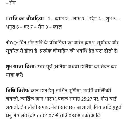
– रोग
॥
रात्रि का चौघड़िया
॥ १ – काल २ – लाभ ३ – उद्वेग ४ – शुभ ५ –
अमृत ६ – चर ७ – रोग ८ – काल
नोट👉 दिन और रात्रि के चौघड़िया का आरंभ क्रमशः सूर्योदय और
सूर्यास्त से होता है। प्रत्येक चौघड़िए की अवधि डेढ़ घंटा होती है।
शुभ यात्रा दिशा:
उत्तर-पूर्व (धनिया अथवा दलिया का सेवन कर
यात्रा करें)
तिथि विशेष:
स्नान-दान हेतु आश्विन पूर्णिमा, महर्षि वाल्मिकी
जयन्ती, कार्तिक स्नान आरम्भ, पंचक समाप्त २५:२७ पर, मीरा बाई
जयन्ती, जैन औली समाप्त, मेला सालासर बालाजी, विवाहादि मुहूर्त
धनु-मेष ल० (दोपहर ०१:०७ से रात्रि ०८:०८ तक) आदि।