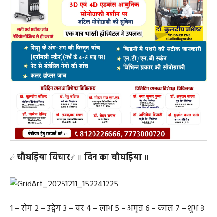
☄
चौघड़िया विचार
☄॥
दिन का चौघड़िया
॥
१ – रोग २ – उद्वेग ३ – चर ४ – लाभ ५ – अमृत ६ – काल ७ – शुभ ८