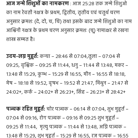
आज जन्मे शिशुओं का नामकरण
: आज २५:२८ तक जन्मे शिशुओ
का नाम रेवती नक्षत्र के प्रथम, द्वितीय, तृतीय एवं चतुर्थ चरण
अनुसार क्रमशः (दे, दो, च, चि) तथा इसके बाद जन्मे शिशुओ का नाम
आश्विनी नक्षत्र के प्रथम चरण अनुसार क्रमशः (चू) नामाक्षर से रखना
शास्त्र सम्मत है।
उदय-लग्न मुहूर्त:
कन्या – २८:४६ से ०७:०४,तुला – ०७:०४ से
०९:२५, वृश्चिक – ०९:२५ से ११:४४, धनु – ११:४४ से १३:४८, मकर –
१३:४८ से १५:२९, कुम्भ – १५:२९ से १६:५५, मीन – १६:५५ से १८:१८,
मेष – १८:१८ से १९:५२, वृषभ – १९:५२ से २१:४७, मिथुन – २१:४७ से
२४:०२+, कर्क – २४:०२+ से २६:२३+, सिंह – २६:२३+ से २८:४२+
पञ्चक रहित मुहूर्त:
चोर पञ्चक – ०६:१४ से ०७:०४, शुभ मुहूर्त –
०७:०४ से ०९:१६, रोग पञ्चक – ०९:१६ से ०९:२५ शुभ मुहूर्त –
०९:२५ से ११:४४, मृत्यु पञ्चक – ११:४४ से १३:४८, अग्नि पञ्चक –
१३:४८ से १५:२९, शुभ मुहूर्त – १५:२९ से १६:५५, रज पञ्चक – १६:५५