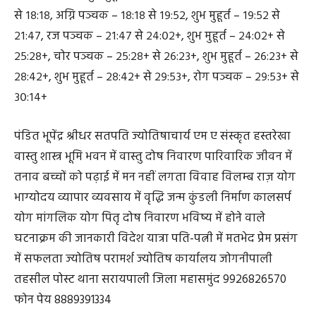
से १८:१८, अग्नि पञ्चक – १८:१८ से १९:५२, शुभ मुहूर्त – १९:५२ से
२१:४७, रज पञ्चक – २१:४७ से २४:०२+, शुभ मुहूर्त – २४:०२+ से
२५:२८+, चोर पञ्चक – २५:२८+ से २६:२३+, शुभ मुहूर्त – २६:२३+ से
२८:४२+, शुभ मुहूर्त – २८:४२+ से २९:५३+, रोग पञ्चक – २९:५३+ से
३०:१४+
पंडित भूपेंद्र श्रीधर सतपति ज्योतिषाचार्य एम ए संस्कृत हस्तरेखा
वास्तु शास्त्र भूमि भवन में वास्तु दोष निवारण पारिवारिक जीवन में
तनाव बच्चों को पढ़ाई में मन नहीं लगता विवाह विलम्ब राज़ योग
भाग्योदय व्यापार व्यवसाय में वृद्धि जन्म कुंडली निर्माण कालसर्प
योग मांगलिक योग पितृ दोष निवारण भविष्य में होने वाले
घटनाक्रम की जानकारी विदेश यात्रा पति-पत्नी में मतभेद प्रेम प्रसंग
में सफलता ज्योतिष परामर्श ज्योतिष कार्यालय जोगनीपाली
तहसील पोस्ट थाना सरायपाली जिला महासमुंद 9926826570
फोन पेय 8889391334