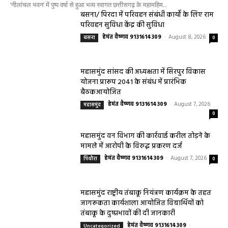
‘नीलांचल भवन’ में पुष्प वर्षा से हुआ भव्य स्वागत छत्तीसगढ़ के महामहिम...
बसना/ पिरदा में परिवहन संबंधी कार्यों के लिए राम
परिवहन सुविधा केंद्र की सुविधा
हेमंत वैष्णव 9131614309
-
August 8, 2026
बसना
0
महासमुंद सांसद की अध्यक्षता में सिरपुर विकास
योजना प्रारूप 2041 के संबंध में प्रारंभिक
बैठकआयोजित
हेमंत वैष्णव 9131614309
-
August 7, 2026
महासमुंद
0
महासमुंद वन विभाग की कार्रवाई करील तोड़ने के
मामले में आरोपी के विरुद्ध प्रकरण दर्ज
हेमंत वैष्णव 9131614309
-
August 7, 2026
पिथौरा
0
महासमुंद राष्ट्रीय तंबाकू नियंत्रण कार्यक्रम के तहत
जागरूकता कार्यशाला आयोजित विद्यार्थियों को
तंबाकू के दुष्प्रभावों की दी जानकारी
हेमंत वैष्णव 9131614309
-
Uncategorized