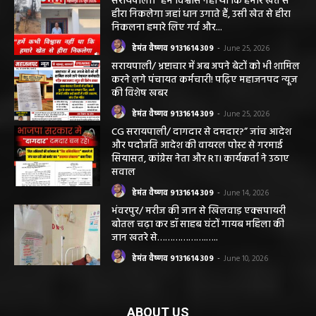
सरायपाली। “हमें विश्वास नहीं था कि हमारे खेत से
हीरा निकलेगा जहां धान उगाते हैं, उसी खेत से हीरा
निकलना हमारे लिए गर्व और...
हेमंत वैष्णव 9131614309
-
June 25, 2026
सरायपाली/ भ्रष्टाचार में अब अपने बेटों को भी शामिल
करने लगे पंचायत कर्मचारी! पढ़िए महाजनपद न्यूज
की विशेष खबर
हेमंत वैष्णव 9131614309
-
June 25, 2026
CG सरायपाली/ दागदार से दमदार?” जांच आदेश
और पदोन्नति आदेश की वायरल पोस्ट से गरमाई
सियासत, कांग्रेस नेता और RTI कार्यकर्ता ने उठाए
सवाल
हेमंत वैष्णव 9131614309
-
June 14, 2026
भंवरपुर/ मरीज की जान से खिलवाड़ एक्सपायरी
बोतल चढ़ा कर डॉ साहब घंटों गायब महिला की
जान खतरे से……………….…..
हेमंत वैष्णव 9131614309
-
June 10, 2026
ABOUT US