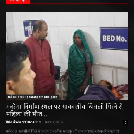
सारंगढ़ न्यूज़
सारंगढ़ बिलाईगढ़ sarangarh bilaigarh
मनरेगा निर्माण स्थल पर आकाशीय बिजली गिरने से
महिला की मौत…
हेमंत वैष्णव 9131614309
-
June 3, 2026
0
मनेंद्रगढ़। एमसीबी जिले के वनांचल ब्लॉक भरतपुर की ग्राम पंचायत चरखर में मंगलवार