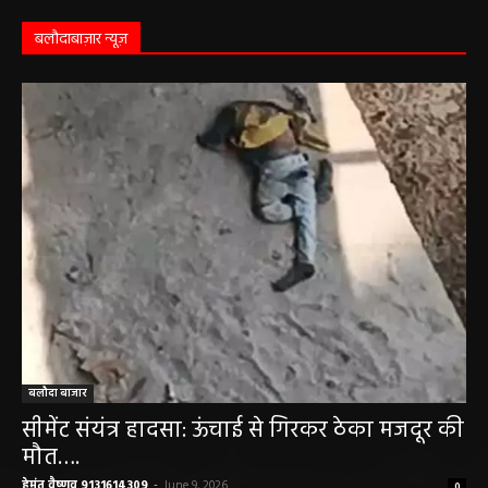
बलौदाबाज़ार न्यूज़
बलौदा बाजार
सीमेंट संयंत्र हादसा: ऊंचाई से गिरकर ठेका मजदूर की
मौत….
हेमंत वैष्णव 9131614309
-
June 9, 2026
0