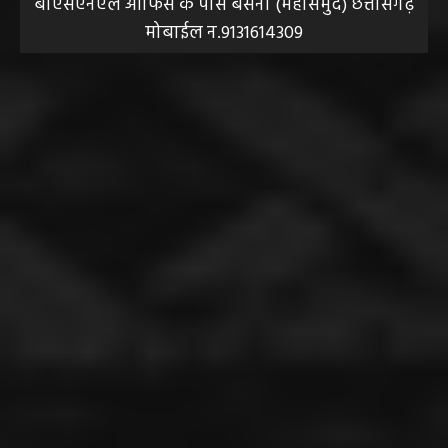
बीएसएनएल आफिस के पास बसना (महासमुंद) छत्तीसगढ़
मोबाईल न.9131614309