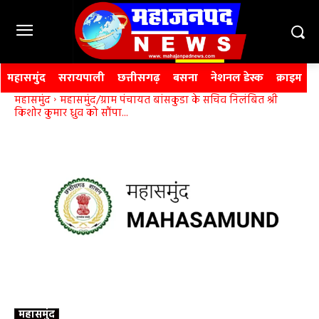
महासमुंद
सरायपाली
छत्तीसगढ़
बसना
नेशनल डेस्क
क्राइम
महासमुंद
महासमुंद/ग्राम पंचायत बांसकुडा के सचिव निलंबित श्री
किशोर कुमार ध्रुव को सौंपा...
महासमुंद