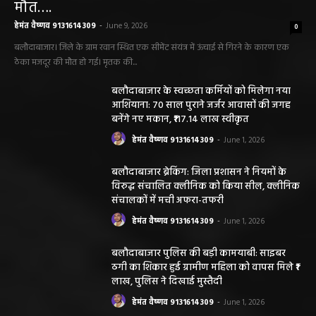
मौत….
हेमंत वैष्णव 9131614309
-
June 9, 2026
0
बलौदाबाजार। जिले के ग्राम रवान स्थित एक सीमेंट संयंत्र में ऊंचाई से गिरने के कारण एक
ठेका मजदूर की मौत हो गई। मृतक की...
बलौदाबाजार के स्वच्छता कर्मियों को मिलेगा नया
आशियाना: 70 साल पुराने जर्जर आवासों की जगह
बनेंगे नए मकान, ₹117.14 लाख स्वीकृत
हेमंत वैष्णव 9131614309
-
June 1, 2026
बलौदाबाजार ब्रेकिंग: जिला प्रशासन ने नियमों के
विरुद्ध संचालित क्लीनिक को किया सील, क्लीनिक
संचालकों में मची अफरा-तफरी
हेमंत वैष्णव 9131614309
-
June 1, 2026
बलौदाबाजार पुलिस की बड़ी कामयाबी: साइबर
ठगी का शिकार हुई ग्रामीण महिला को वापस मिले ₹1
लाख, पुलिस ने दिखाई मुस्तैदी
हेमंत वैष्णव 9131614309
-
June 1, 2026