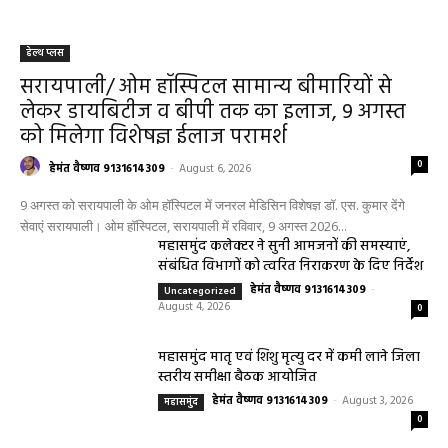
हेल्थ प्लस
सरायपाली/ ओम हॉस्पिटल सामान्य बीमारियों से
लेकर डायबिटीज व बीपी तक का इलाज, 9 अगस्त
को मिलेगा विशेषज्ञ ईलाज परामर्श
0
हेमंत वैष्णव 9131614309
-
August 6, 2026
9 अगस्त को सरायपाली के ओम हॉस्पिटल में जनरल मेडिसिन विशेषज्ञ डॉ. एस. कुमार देंगे
सेवाएं सरायपाली। ओम हॉस्पिटल, सरायपाली में रविवार, 9 अगस्त 2026...
महासमुंद कलेक्टर ने सुनी आमजनों की समस्याएं,
संबंधित विभागों को त्वरित निराकरण के दिए निर्देश
हेमंत वैष्णव 9131614309
-
Uncategorized
August 4, 2026
0
महासमुंद मातृ एवं शिशु मृत्यु दर में कमी लाने जिला
स्तरीय समीक्षा बैठक आयोजित
हेमंत वैष्णव 9131614309
-
August 3, 2026
महासमुंद
0