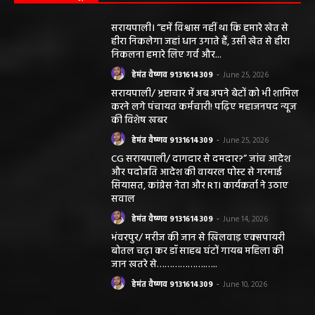
सरायपाली। “हमें विश्वास नहीं था कि हमारे खेत से
हीरा निकलेगा जहां धान उगाते हैं, उसी खेत से हीरा
निकलना हमारे लिए गर्व और...
हेमंत वैष्णव 9131614309
-
June 25, 2026
सरायपाली/ भ्रष्टाचार में अब अपने बेटों को भी शामिल
करने लगे पंचायत कर्मचारी! पढ़िए महाजनपद न्यूज
की विशेष खबर
हेमंत वैष्णव 9131614309
-
June 25, 2026
CG सरायपाली/ दागदार से दमदार?” जांच आदेश
और पदोन्नति आदेश की वायरल पोस्ट से गरमाई
सियासत, कांग्रेस नेता और RTI कार्यकर्ता ने उठाए
सवाल
हेमंत वैष्णव 9131614309
-
June 14, 2026
भंवरपुर/ मरीज की जान से खिलवाड़ एक्सपायरी
बोतल चढ़ा कर डॉ साहब घंटों गायब महिला की
जान खतरे से……………….…..
हेमंत वैष्णव 9131614309
-
June 10, 2026