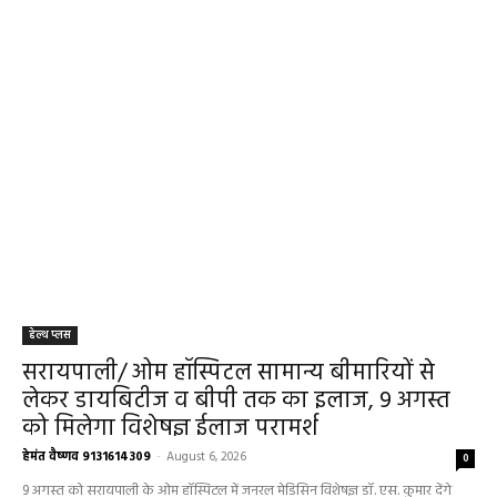
हेल्थ प्लस
सरायपाली/ ओम हॉस्पिटल सामान्य बीमारियों से
लेकर डायबिटीज व बीपी तक का इलाज, 9 अगस्त
को मिलेगा विशेषज्ञ ईलाज परामर्श
हेमंत वैष्णव 9131614309
-
August 6, 2026
0
9 अगस्त को सरायपाली के ओम हॉस्पिटल में जनरल मेडिसिन विशेषज्ञ डॉ. एस. कुमार देंगे