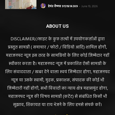
हेमंत वैष्णव 9131614309
-
June 14, 2026
भंवरपुर/ मरीज की जान से खिलवाड़ एक्सपायरी
बोतल चढ़ा कर डॉ साहब घंटों गायब महिला की
जान खतरे से……………….…..
हेमंत वैष्णव 9131614309
-
June 10, 2026
ABOUT US
DISCLAIMER//साइट के कुछ तत्वों में उपयोगकर्ताओं द्वारा
प्रस्तुत सामग्री ( समाचार / फोटो / विडियो आदि) शामिल होगी,
महाजनपद न्यूज इस तरह के सामग्रियों के लिए कोई जिम्मेदार नहीं
स्वीकार करता है। महाजनपद न्यूज में प्रकाशित ऐसी सामग्री के
लिए संवाददाता / खबर देने वाला स्वयं जिम्मेदार होगा, महाजनपद
न्यूज या उसके स्वामी, मुद्रक, प्रकाशक, संपादक की कोई भी
जिम्मेदारी नहीं होगी, सभी विवादों का न्याय क्षेत्र महासमुंद होगा,
महाजनपद न्यूज की विषय सामग्री (कटेंट) से संबंधित किसी भी