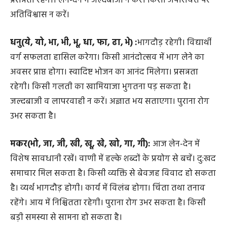
रोजगार प्राप्ति के प्रयास सफल रहेंगे। भाग्य बेहद अनुकूल है, लाभ
लें। चोट व रोग से बचें। प्रेम-प्रसंग में अनुकूलता रहेगी। घर-बाहर
प्रसन्नता रहेगी। लेन-देन में जल्दबाजी न करें। किसी अपरिचित पर
अतिविश्वास न करें।
धनु(ये, यो, भा, भी, भू, धा, फा, ढा, भे) :
भागदौड़ रहेगी। विद्यार्थी
वर्ग सफलता हासिल करेगा। किसी आनंदोत्सव में भाग लेने का
अवसर प्राप्त होगा। स्वादिष्ट भोजन का आनंद मिलेगा। प्रसन्नता
रहेगी। किसी गलती का खामियाजा भुगतना पड़ सकता है।
जल्दबाजी व लापरवाही न करें। अज्ञात भय सताएगा। पुराना रोग
उभर सकता है।
मकर(भो, जा, जी, खी, खू, खे, खो, गा, गी):
आज लेन-देन में
विशेष सावधानी रखें। वाणी में हल्के शब्दों के प्रयोग से बचें। दु:खद
समाचार मिल सकता है। किसी व्यक्ति से बेवजह विवाद हो सकता
है। व्यर्थ भागदौड़ होगी। कार्य में विलंब होगा। चिंता तथा तनाव