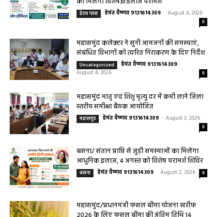
सरायपाली/ ओम हॉस्पिटल सामान्य बीमारियों से
लेकर डायबिटीज व बीपी तक का इलाज, 9 अगस्त
को मिलेगा विशेषज्ञ ईलाज परामर्श
हेमंत वैष्णव 9131614309
-
August 6, 2026
हेल्थ प्लस
0
महासमुंद कलेक्टर ने सुनी आमजनों की समस्याएं,
संबंधित विभागों को त्वरित निराकरण के दिए निर्देश
हेमंत वैष्णव 9131614309
-
Uncategorized
August 4, 2026
0
महासमुंद मातृ एवं शिशु मृत्यु दर में कमी लाने जिला
स्तरीय समीक्षा बैठक आयोजित
हेमंत वैष्णव 9131614309
-
August 3, 2026
महासमुंद
0
बसना/ संतान प्राप्ति से जुड़ी समस्याओं का मिलेगा
आधुनिक इलाज, 4 अगस्त को विशेष परामर्श शिविर
हेमंत वैष्णव 9131614309
-
August 2, 2026
बसना
0