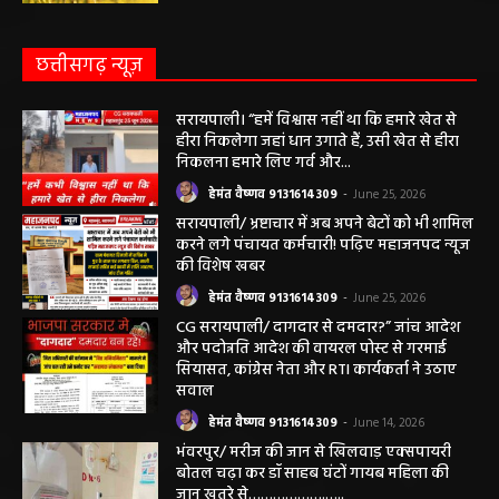
2026 के लिए फसल बीमा की अंतिम तिथि 14
अगस्त तक बढ़ी
हेमंत वैष्णव 9131614309
-
August 2, 2026
छत्तीसगढ़ न्यूज़
सरायपाली। “हमें विश्वास नहीं था कि हमारे खेत से
हीरा निकलेगा जहां धान उगाते हैं, उसी खेत से हीरा
निकलना हमारे लिए गर्व और...
हेमंत वैष्णव 9131614309
-
June 25, 2026
सरायपाली/ भ्रष्टाचार में अब अपने बेटों को भी शामिल
करने लगे पंचायत कर्मचारी! पढ़िए महाजनपद न्यूज
की विशेष खबर
हेमंत वैष्णव 9131614309
-
June 25, 2026
CG सरायपाली/ दागदार से दमदार?” जांच आदेश
और पदोन्नति आदेश की वायरल पोस्ट से गरमाई
सियासत, कांग्रेस नेता और RTI कार्यकर्ता ने उठाए
सवाल