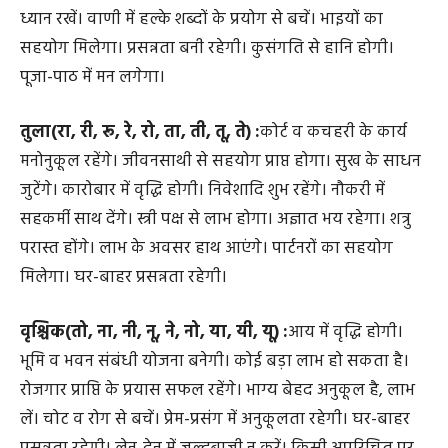
कन्या(ढो, पा, पी, पू, ष, ण, ठ, पे, पो) :
धनलाभ के अवसर प्राप्त
होंगे। आय में निश्चितता होगी। ऐश्वर्य पर व्यय होगा। वाहन व
मशीनरी आदि के प्रयोग में सावधानी रखें, विशेषकर स्त्रियां रसोई में
ध्यान रखें। वाणी में हल्के शब्दों के प्रयोग से बचें। भाइयों का
सहयोग मिलेगा। प्रसन्नता बनी रहेगी। कुसंगति से हानि होगी।
पूजा-पाठ में मन लगेगा।
तुला(रा, री, रू, रे, रो, ता, ती, तू, ते) :
कोर्ट व कचहरी के कार्य
मनोनुकूल रहेंगे। जीवनसाथी से सहयोग प्राप्त होगा। सुख के साधन
जुटेंगे। कारोबार में वृद्धि होगी। निवेशादि शुभ रहेंगे। नौकरी में
सहकर्मी साथ देंगे। स्त्री पक्ष से लाभ होगा। अज्ञात भय रहेगा। शत्रु
परास्त होंगे। लाभ के अवसर हाथ आएंगे। पार्टनरों का सहयोग
मिलेगा। घर-बाहर प्रसन्नता रहेगी।
वृश्चिक(तो, ना, नी, नू, ने, नो, या, यी, यू) :
आय में वृद्धि होगी।
भूमि व भवन संबंधी योजना बनेगी। कोई बड़ा लाभ हो सकता है।