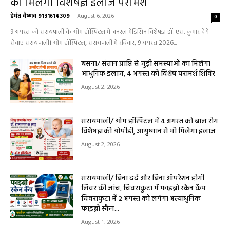
सरायपाली/ ओम हॉस्पिटल सामान्य बीमारियों से
लेकर डायबिटीज व बीपी तक का इलाज, 9 अगस्त
को मिलेगा विशेषज्ञ ईलाज परामर्श
हेमंत वैष्णव 9131614309
-
August 6, 2026
0
9 अगस्त को सरायपाली के ओम हॉस्पिटल में जनरल मेडिसिन विशेषज्ञ डॉ. एस. कुमार देंगे
सेवाएं सरायपाली। ओम हॉस्पिटल, सरायपाली में रविवार, 9 अगस्त 2026...
बसना/ संतान प्राप्ति से जुड़ी समस्याओं का मिलेगा
आधुनिक इलाज, 4 अगस्त को विशेष परामर्श शिविर
August 2, 2026
सरायपाली/ ओम हॉस्पिटल में 4 अगस्त को बाल रोग
विशेषज्ञ की ओपीडी, आयुष्मान से भी मिलेगा इलाज
August 2, 2026
सरायपाली/ बिना दर्द और बिना ऑपरेशन होगी
लिवर की जांच, चिवराकुटा में फाइब्रो स्कैन कैंप