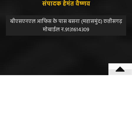
सुझाव, शिकायत या राय भेजने के लिए हमसे संपर्क करें।
संपादक हेमंत वैष्णव
बीएसएनएल आफिस के पास बसना (महासमुंद) छत्तीसगढ़
मोबाईल न.9131614309