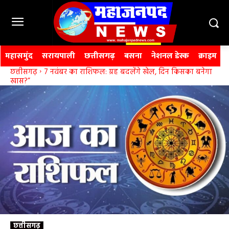
महासमुंद
सरायपाली
छत्तीसगढ़
बसना
नेशनल डेस्क
क्राइम
छत्तीसगढ़
7 नवंबर का राशिफल: ग्रह बदलेंगे खेल, दिन किसका बनेगा
खास?”
छत्तीसगढ़