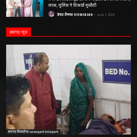
हेमंत वैष्णव 9131614309
-
June 1, 2026
बलौदाबाजार पुलिस की बड़ी कामयाबी: साइबर
ठगी का शिकार हुई ग्रामीण महिला को वापस मिले ₹1
लाख, पुलिस ने दिखाई मुस्तैदी
हेमंत वैष्णव 9131614309
-
June 1, 2026
सारंगढ़ न्यूज़