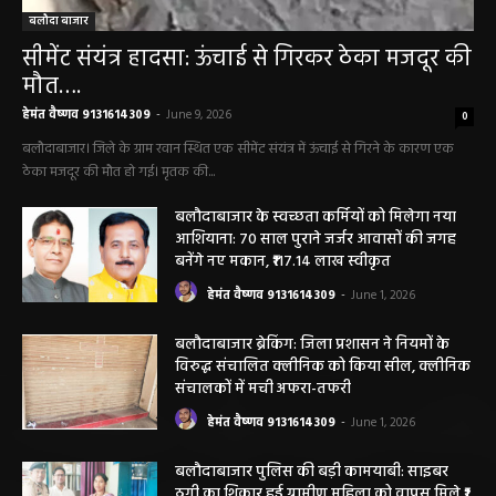
बलौदा बाजार
सीमेंट संयंत्र हादसा: ऊंचाई से गिरकर ठेका मजदूर की
मौत….
हेमंत वैष्णव 9131614309
-
June 9, 2026
0
बलौदाबाजार। जिले के ग्राम रवान स्थित एक सीमेंट संयंत्र में ऊंचाई से गिरने के कारण एक
ठेका मजदूर की मौत हो गई। मृतक की...
बलौदाबाजार के स्वच्छता कर्मियों को मिलेगा नया
आशियाना: 70 साल पुराने जर्जर आवासों की जगह
बनेंगे नए मकान, ₹117.14 लाख स्वीकृत
हेमंत वैष्णव 9131614309
-
June 1, 2026
बलौदाबाजार ब्रेकिंग: जिला प्रशासन ने नियमों के
विरुद्ध संचालित क्लीनिक को किया सील, क्लीनिक
संचालकों में मची अफरा-तफरी