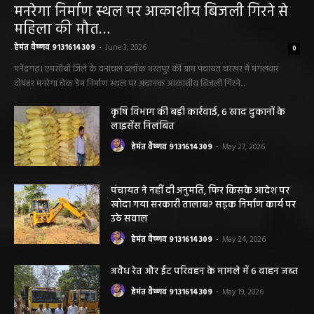
सारंगढ़ बिलाईगढ़ sarangarh bilaigarh
मनरेगा निर्माण स्थल पर आकाशीय बिजली गिरने से
महिला की मौत…
हेमंत वैष्णव 9131614309
-
June 3, 2026
0
मनेंद्रगढ़। एमसीबी जिले के वनांचल ब्लॉक भरतपुर की ग्राम पंचायत चरखर में मंगलवार
दोपहर मनरेगा चेक डेम निर्माण स्थल पर अचानक आकाशीय बिजली गिरने...
कृषि विभाग की बड़ी कार्रवाई, 6 खाद दुकानों के
लाइसेंस निलंबित
हेमंत वैष्णव 9131614309
-
May 27, 2026
पंचायत ने नहीं दी अनुमति, फिर किसके आदेश पर
खोदा गया सरकारी तालाब? सड़क निर्माण कार्य पर
उठे सवाल
हेमंत वैष्णव 9131614309
-
May 24, 2026