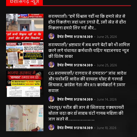
सरायपाली। “हमें विश्वास नहीं था कि हमारे खेत से
हीरा निकलेगा जहां धान उगाते हैं, उसी खेत से हीरा
निकलना हमारे लिए गर्व और...
हेमंत वैष्णव 9131614309
-
June 25, 2026
सरायपाली/ भ्रष्टाचार में अब अपने बेटों को भी शामिल
करने लगे पंचायत कर्मचारी! पढ़िए महाजनपद न्यूज
की विशेष खबर
हेमंत वैष्णव 9131614309
-
June 25, 2026
CG सरायपाली/ दागदार से दमदार?” जांच आदेश
और पदोन्नति आदेश की वायरल पोस्ट से गरमाई
सियासत, कांग्रेस नेता और RTI कार्यकर्ता ने उठाए
सवाल
हेमंत वैष्णव 9131614309
-
June 14, 2026
भंवरपुर/ मरीज की जान से खिलवाड़ एक्सपायरी
बोतल चढ़ा कर डॉ साहब घंटों गायब महिला की
जान खतरे से……………….…..
हेमंत वैष्णव 9131614309
-
June 10, 2026