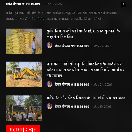
हेमंत वैष्णव 9131614309
-
June 3, 2026
0
मनेंद्रगढ़। एमसीबी जिले के वनांचल ब्लॉक भरतपुर की ग्राम पंचायत चरखर में मंगलवार
दोपहर मनरेगा चेक डेम निर्माण स्थल पर अचानक आकाशीय बिजली गिरने...
कृषि विभाग की बड़ी कार्रवाई, 6 खाद दुकानों के
लाइसेंस निलंबित
हेमंत वैष्णव 9131614309
-
May 27, 2026
पंचायत ने नहीं दी अनुमति, फिर किसके आदेश पर
खोदा गया सरकारी तालाब? सड़क निर्माण कार्य पर
उठे सवाल
हेमंत वैष्णव 9131614309
-
May 24, 2026
अवैध रेत और ईंट परिवहन के मामले में 6 वाहन जब्त
हेमंत वैष्णव 9131614309
-
May 19, 2026
महासमुंद न्यूज़