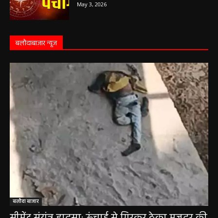
May 3, 2026
बलौदाबाज़ार न्यूज़
बलौदा बाजार
सीमेंट संयंत्र हादसा: ऊंचाई से गिरकर ठेका मजदूर की