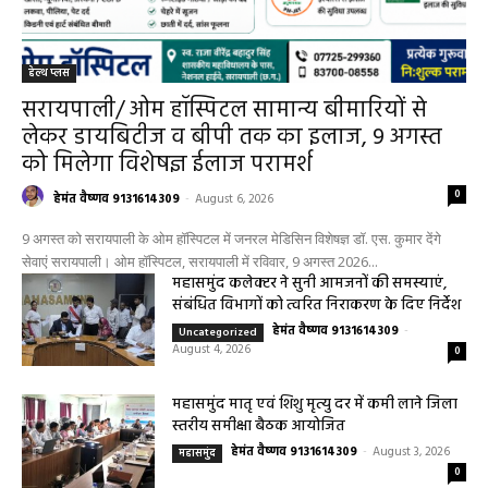
हेल्थ प्लस
सरायपाली/ ओम हॉस्पिटल सामान्य बीमारियों से
लेकर डायबिटीज व बीपी तक का इलाज, 9 अगस्त
को मिलेगा विशेषज्ञ ईलाज परामर्श
0
हेमंत वैष्णव 9131614309
-
August 6, 2026
9 अगस्त को सरायपाली के ओम हॉस्पिटल में जनरल मेडिसिन विशेषज्ञ डॉ. एस. कुमार देंगे
सेवाएं सरायपाली। ओम हॉस्पिटल, सरायपाली में रविवार, 9 अगस्त 2026...
महासमुंद कलेक्टर ने सुनी आमजनों की समस्याएं,
संबंधित विभागों को त्वरित निराकरण के दिए निर्देश
हेमंत वैष्णव 9131614309
-
Uncategorized
August 4, 2026
0
महासमुंद मातृ एवं शिशु मृत्यु दर में कमी लाने जिला
स्तरीय समीक्षा बैठक आयोजित
हेमंत वैष्णव 9131614309
-
August 3, 2026
महासमुंद
0