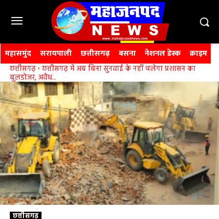
महासमुंद
सरायपाली
छत्तीसगढ़
बसना
नेशनल डेस्क
क्राइम
छत्तीसगढ़
छत्तीसगढ़ में अब बिना सुनवाई के नहीं चलेगा प्रशासन का
बुलडोजर, अवैध...
छत्तीसगढ़