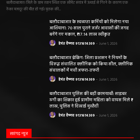
बलौदाबाजार। जिले के ग्राम रवान स्थित एक सीमेंट संयंत्र में ऊंचाई से गिरने के कारण एक
ठेका मजदूर की मौत हो गई। मृतक की...
बलौदाबाजार के स्वच्छता कर्मियों को मिलेगा नया
आशियाना: 70 साल पुराने जर्जर आवासों की जगह
बनेंगे नए मकान, ₹117.14 लाख स्वीकृत
हेमंत वैष्णव 9131614309
-
June 1, 2026
बलौदाबाजार ब्रेकिंग: जिला प्रशासन ने नियमों के
विरुद्ध संचालित क्लीनिक को किया सील, क्लीनिक
संचालकों में मची अफरा-तफरी
हेमंत वैष्णव 9131614309
-
June 1, 2026
बलौदाबाजार पुलिस की बड़ी कामयाबी: साइबर
ठगी का शिकार हुई ग्रामीण महिला को वापस मिले ₹1
लाख, पुलिस ने दिखाई मुस्तैदी
हेमंत वैष्णव 9131614309
-
June 1, 2026
सारंगढ़ न्यूज़