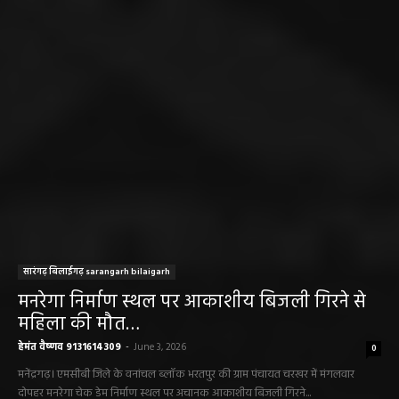
सारंगढ़ बिलाईगढ़ sarangarh bilaigarh
मनरेगा निर्माण स्थल पर आकाशीय बिजली गिरने से
महिला की मौत…
हेमंत वैष्णव 9131614309
-
June 3, 2026
0
मनेंद्रगढ़। एमसीबी जिले के वनांचल ब्लॉक भरतपुर की ग्राम पंचायत चरखर में मंगलवार
दोपहर मनरेगा चेक डेम निर्माण स्थल पर अचानक आकाशीय बिजली गिरने...