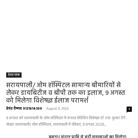
हेल्थ प्लस
सरायपाली/ ओम हॉस्पिटल सामान्य बीमारियों से
लेकर डायबिटीज व बीपी तक का इलाज, 9 अगस्त
को मिलेगा विशेषज्ञ ईलाज परामर्श
हेमंत वैष्णव 9131614309
-
August 6, 2026
0
9 अगस्त को सरायपाली के ओम हॉस्पिटल में जनरल मेडिसिन विशेषज्ञ डॉ. एस. कुमार देंगे
सेवाएं सरायपाली। ओम हॉस्पिटल, सरायपाली में रविवार, 9 अगस्त 2026...
बसना/ संतान प्राप्ति से जुड़ी समस्याओं का मिलेगा