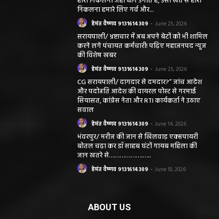
हीरा निकलेगा जहां धान उगाते हैं, उसी खेत से हीरा
निकलना हमारे लिए गर्व और...
हेमंत वैष्णव 9131614309
-
June 25, 2026
सरायपाली/ भ्रष्टाचार में अब अपने बेटों को भी शामिल
करने लगे पंचायत कर्मचारी! पढ़िए महाजनपद न्यूज
की विशेष खबर
हेमंत वैष्णव 9131614309
-
June 25, 2026
CG सरायपाली/ दागदार से दमदार?” जांच आदेश
और पदोन्नति आदेश की वायरल पोस्ट से गरमाई
सियासत, कांग्रेस नेता और RTI कार्यकर्ता ने उठाए
सवाल
हेमंत वैष्णव 9131614309
-
June 14, 2026
भंवरपुर/ मरीज की जान से खिलवाड़ एक्सपायरी
बोतल चढ़ा कर डॉ साहब घंटों गायब महिला की
जान खतरे से……………….…..
हेमंत वैष्णव 9131614309
-
June 10, 2026
ABOUT US