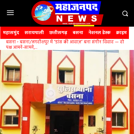
महासमुंद
सरायपाली
छत्तीसगढ़
बसना
नेशनल डेस्क
क्राइम
बसना
बसना/जगदीशपुर में “डांस की आवाज़” बना संगीन विवाद — दो
पक्ष आमने-सामने,...