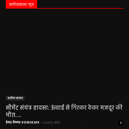
बलौदाबाज़ार न्यूज़
बलौदा बाजार
सीमेंट संयंत्र हादसा: ऊंचाई से गिरकर ठेका मजदूर की
मौत….
हेमंत वैष्णव 9131614309
-
June 9, 2026
0