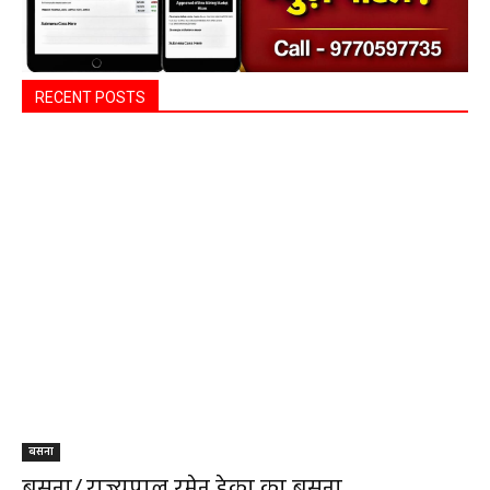
RECENT POSTS
बसना
बसना/ राज्यपाल रमेन डेका का बसना