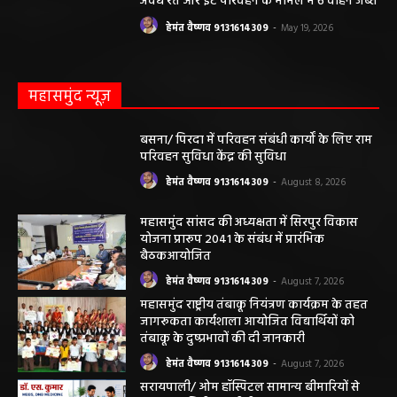
हेमंत वैष्णव 9131614309
-
August 6, 2026
छत्तीसगढ़ न्यूज़
सरायपाली। “हमें विश्वास नहीं था कि हमारे खेत से
हीरा निकलेगा जहां धान उगाते हैं, उसी खेत से हीरा
निकलना हमारे लिए गर्व और...
हेमंत वैष्णव 9131614309
-
June 25, 2026
सरायपाली/ भ्रष्टाचार में अब अपने बेटों को भी शामिल
करने लगे पंचायत कर्मचारी! पढ़िए महाजनपद न्यूज
की विशेष खबर
हेमंत वैष्णव 9131614309
-
June 25, 2026
CG सरायपाली/ दागदार से दमदार?” जांच आदेश
और पदोन्नति आदेश की वायरल पोस्ट से गरमाई
सियासत, कांग्रेस नेता और RTI कार्यकर्ता ने उठाए
सवाल
हेमंत वैष्णव 9131614309
-
June 14, 2026
भंवरपुर/ मरीज की जान से खिलवाड़ एक्सपायरी