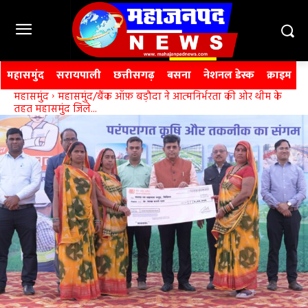
महासमुंद
सरायपाली
छत्तीसगढ़
बसना
नेशनल डेस्क
क्राइम
महासमुंद
महासमुंद/बैंक ऑफ़ बड़ौदा ने आत्मनिर्भरता की ओर थीम के
तहत महासमुंद जिले...