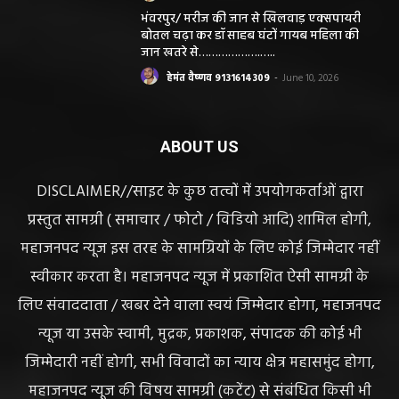
संपादक हेमंत वैष्णव
बीएसएनएल आफिस के पास बसना (महासमुंद) छत्तीसगढ़
मोबाईल न.9131614309