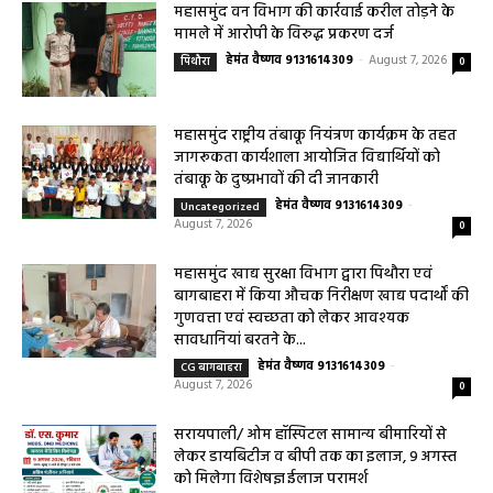
0
महासमुंद कलेक्टर ने सुनी आमजनों की समस्याएं,
संबंधित विभागों को त्वरित निराकरण के दिए निर्देश
हेमंत वैष्णव 9131614309
-
Uncategorized
August 4, 2026
0
महासमुंद मातृ एवं शिशु मृत्यु दर में कमी लाने जिला
स्तरीय समीक्षा बैठक आयोजित
हेमंत वैष्णव 9131614309
-
August 3, 2026
महासमुंद
0
बसना/ संतान प्राप्ति से जुड़ी समस्याओं का मिलेगा
आधुनिक इलाज, 4 अगस्त को विशेष परामर्श शिविर
हेमंत वैष्णव 9131614309
-
August 2, 2026
बसना
0
महासमुंद/प्रधानमंत्री फसल बीमा योजना खरीफ
2026 के लिए फसल बीमा की अंतिम तिथि 14
अगस्त तक बढ़ी
हेमंत वैष्णव 9131614309
-
August 2, 2026
महासमुंद