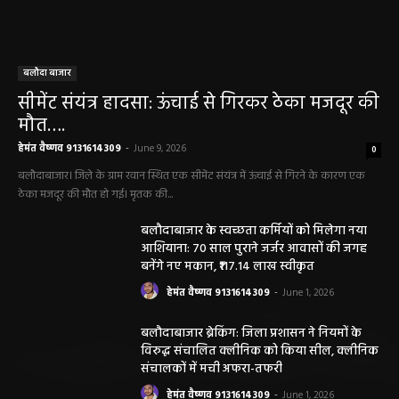
बलौदाबाजार पुलिस की बड़ी कामयाबी: साइबर
ठगी का शिकार हुई ग्रामीण महिला को वापस मिले ₹1
लाख, पुलिस ने दिखाई मुस्तैदी
हेमंत वैष्णव 9131614309
-
June 1, 2026
सारंगढ़ न्यूज़