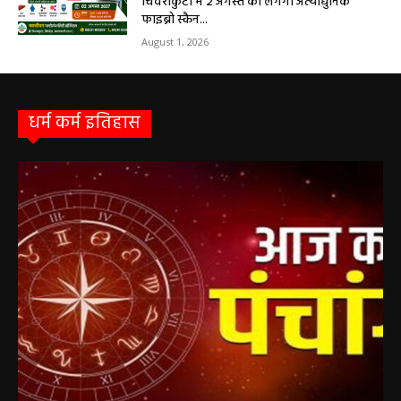
Aaj ka panchang: आज का शुभ मुहूर्त: 5 मई 2026:
मंगलवार का पंचांग और शुभ समय
हेमंत वैष्णव 9131614309
-
May 5, 2026
0
05 May 2026 Today Shubh Muhurat : क्या आप आज कोई नया काम शुरू करने
की सोच रहे हैं? या कोई महत्वपूर्ण निर्णय लेने वाले...
5 May 2026 Ka Rashifal: आज बड़े मंगल के दिन
खुलेंगे इन राशियों के भाग्य के द्वार,पढ़ें दैनिक राशिफल
May 5, 2026
Aaj Ka Panchang 04 May 2026: आज बन रहा है
सर्वार्थ सिद्धि योग, नोट करें दिन के शुभ-अशुभ मुहूर्त, जानें
राहुकाल का समय
May 4, 2026
Aaj Ka Rashifal 4 May 2026 : सभी 12 राशियों के
लिए कैसा रहेगा आज का दिन, किसे होगा फायदा-नुकसान,
पढ़ें राशिफल