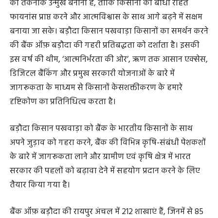
ऋण, डेयरी, पोल्ट्री, खाद्य और कृषि प्रसंस्करण, पॉली हाउस
कल्टीवेशन, स्वयं सहायता समूहों (एसएचजी) को ऋण आदि,
छत्तीसगढ़ में कृषि क्षेत्र में सर्वाधिक वृद्धि प्रदाता क्षेत्र रहे हैं।