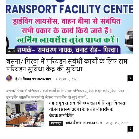
मामले में आरोपी के विरुद्ध प्रकरण दर्ज
हेमंत वैष्णव 9131614309
-
August 7, 2026
पिथौरा
0
महासमुंद राष्ट्रीय तंबाकू नियंत्रण कार्यक्रम के तहत
जागरूकता कार्यशाला आयोजित विद्यार्थियों को
तंबाकू के दुष्प्रभावों की दी जानकारी
हेमंत वैष्णव 9131614309
-
Uncategorized
August 7, 2026
0
महासमुंद खाद्य सुरक्षा विभाग द्वारा पिथौरा एवं
बागबाहरा में किया औचक निरीक्षण खाद्य पदार्थों की
गुणवत्ता एवं स्वच्छता को लेकर आवश्यक
सावधानियां बरतने के...
हेमंत वैष्णव 9131614309
-
CG बागबाहरा
August 7, 2026
0
सरायपाली/ ओम हॉस्पिटल सामान्य बीमारियों से
लेकर डायबिटीज व बीपी तक का इलाज, 9 अगस्त
को मिलेगा विशेषज्ञ ईलाज परामर्श
हेमंत वैष्णव 9131614309
-
August 6, 2026
हेल्थ प्लस