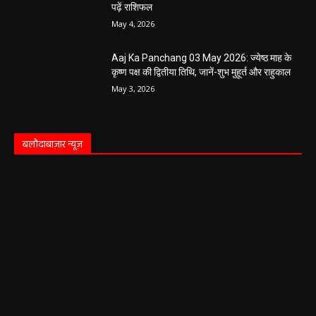
बलौदा बाजार
सीमेंट संयंत्र हादसा: ऊंचाई से गिरकर ठेका मजदूर की
मौत….
हेमंत वैष्णव 9131614309
-
June 9, 2026
0
बलौदाबाजार। जिले के ग्राम रवान स्थित एक सीमेंट संयंत्र में ऊंचाई से गिरने के कारण एक
ठेका मजदूर की मौत हो गई। मृतक की...
बलौदाबाजार के स्वच्छता कर्मियों को मिलेगा नया
आशियाना: 70 साल पुराने जर्जर आवासों की जगह
बनेंगे नए मकान, ₹117.14 लाख स्वीकृत
हेमंत वैष्णव 9131614309
-
June 1, 2026
बलौदाबाजार ब्रेकिंग: जिला प्रशासन ने नियमों के
विरुद्ध संचालित क्लीनिक को किया सील, क्लीनिक
संचालकों में मची अफरा-तफरी
हेमंत वैष्णव 9131614309
-
June 1, 2026