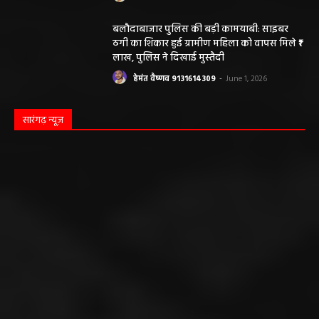
सारंगढ़ बिलाईगढ़ sarangarh bilaigarh
मनरेगा निर्माण स्थल पर आकाशीय बिजली गिरने से
महिला की मौत…
हेमंत वैष्णव 9131614309
-
June 3, 2026
0
मनेंद्रगढ़। एमसीबी जिले के वनांचल ब्लॉक भरतपुर की ग्राम पंचायत चरखर में मंगलवार
दोपहर मनरेगा चेक डेम निर्माण स्थल पर अचानक आकाशीय बिजली गिरने...
कृषि विभाग की बड़ी कार्रवाई, 6 खाद दुकानों के
लाइसेंस निलंबित
हेमंत वैष्णव 9131614309
-
May 27, 2026
पंचायत ने नहीं दी अनुमति, फिर किसके आदेश पर
खोदा गया सरकारी तालाब? सड़क निर्माण कार्य पर
उठे सवाल
हेमंत वैष्णव 9131614309
-
May 24, 2026
अवैध रेत और ईंट परिवहन के मामले में 6 वाहन जब्त