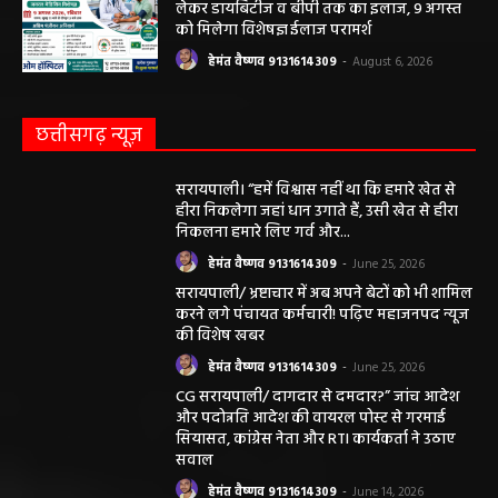
बोतल चढ़ा कर डॉ साहब घंटों गायब महिला की
जान खतरे से……………….…..
हेमंत वैष्णव 9131614309
-
June 10, 2026
ABOUT US
DISCLAIMER//साइट के कुछ तत्वों में उपयोगकर्ताओं द्वारा
प्रस्तुत सामग्री ( समाचार / फोटो / विडियो आदि) शामिल होगी,
महाजनपद न्यूज इस तरह के सामग्रियों के लिए कोई जिम्मेदार नहीं
स्वीकार करता है। महाजनपद न्यूज में प्रकाशित ऐसी सामग्री के
लिए संवाददाता / खबर देने वाला स्वयं जिम्मेदार होगा, महाजनपद
न्यूज या उसके स्वामी, मुद्रक, प्रकाशक, संपादक की कोई भी
जिम्मेदारी नहीं होगी, सभी विवादों का न्याय क्षेत्र महासमुंद होगा,
महाजनपद न्यूज की विषय सामग्री (कटेंट) से संबंधित किसी भी
सुझाव, शिकायत या राय भेजने के लिए हमसे संपर्क करें।