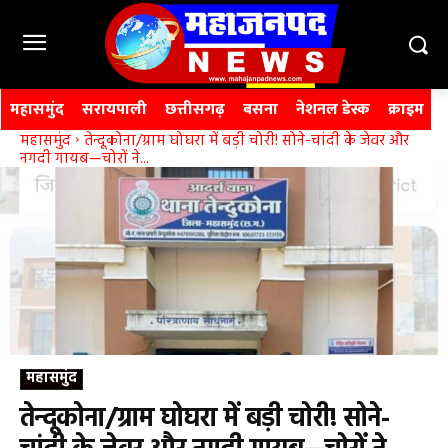
महासमुंद
सरायपाली
छत्तीसगढ़
बसना
नेशनल डेस्क
क्राइम
महासमुंद
तेन्दूकोना/ग्राम घोघरा में बड़ी चोरी! सोने-चांदी के जेवर और
नगदी गायब—चोरों ने...
महासमुंद
तेन्दूकोना/ग्राम घोघरा में बड़ी चोरी! सोने-