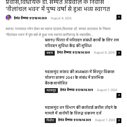
प्रवास,विधायक डॉ. सम्पत अग्रवाल के निवास
‘नीलांचल भवन’ में पुष्प वर्षा से हुआ भव्य स्वागत
0
हेमंत वैष्णव 9131614309
-
August 8, 2026
बसना/ राज्यपाल रमेन डेका का बसना प्रवास,विधायक डॉ. सम्पत अग्रवाल के निवास
‘नीलांचल भवन’ में पुष्प वर्षा से हुआ भव्य स्वागत छत्तीसगढ़ के महामहिम...
बसना/ पिरदा में परिवहन संबंधी कार्यों के लिए राम
परिवहन सुविधा केंद्र की सुविधा
हेमंत वैष्णव 9131614309
-
August 8, 2026
बसना
0
महासमुंद सांसद की अध्यक्षता में सिरपुर विकास
योजना प्रारूप 2041 के संबंध में प्रारंभिक
बैठकआयोजित
हेमंत वैष्णव 9131614309
-
August 7, 2026
महासमुंद
0
महासमुंद वन विभाग की कार्रवाई करील तोड़ने के
मामले में आरोपी के विरुद्ध प्रकरण दर्ज
हेमंत वैष्णव 9131614309
-
August 7, 2026
पिथौरा
0