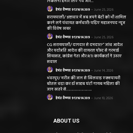
निकलना हमारे लिए गर्व और...
हेमंत वैष्णव 9131614309
-
June 25, 2026
सरायपाली/ भ्रष्टाचार में अब अपने बेटों को भी शामिल
करने लगे पंचायत कर्मचारी! पढ़िए महाजनपद न्यूज
की विशेष खबर
हेमंत वैष्णव 9131614309
-
June 25, 2026
CG सरायपाली/ दागदार से दमदार?” जांच आदेश
और पदोन्नति आदेश की वायरल पोस्ट से गरमाई
सियासत, कांग्रेस नेता और RTI कार्यकर्ता ने उठाए
सवाल
हेमंत वैष्णव 9131614309
-
June 14, 2026
भंवरपुर/ मरीज की जान से खिलवाड़ एक्सपायरी
बोतल चढ़ा कर डॉ साहब घंटों गायब महिला की
जान खतरे से……………….…..
हेमंत वैष्णव 9131614309
-
June 10, 2026
ABOUT US