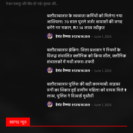
ठेका मजदूर की मौत हो गई। मृतक की...
बलौदाबाजार के स्वच्छता कर्मियों को मिलेगा नया
आशियाना: 70 साल पुराने जर्जर आवासों की जगह
बनेंगे नए मकान, ₹117.14 लाख स्वीकृत
हेमंत वैष्णव 9131614309
-
June 1, 2026
बलौदाबाजार ब्रेकिंग: जिला प्रशासन ने नियमों के
विरुद्ध संचालित क्लीनिक को किया सील, क्लीनिक
संचालकों में मची अफरा-तफरी
हेमंत वैष्णव 9131614309
-
June 1, 2026
बलौदाबाजार पुलिस की बड़ी कामयाबी: साइबर
ठगी का शिकार हुई ग्रामीण महिला को वापस मिले ₹1
लाख, पुलिस ने दिखाई मुस्तैदी
हेमंत वैष्णव 9131614309
-
June 1, 2026
सारंगढ़ न्यूज़