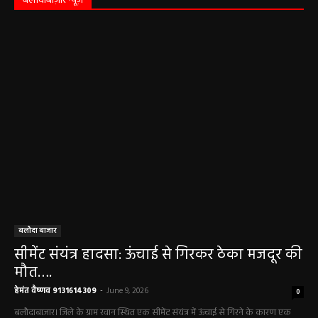
बलौदाबाज़ार न्यूज़
बलौदा बाजार
सीमेंट संयंत्र हादसा: ऊंचाई से गिरकर ठेका मजदूर की
मौत….
हेमंत वैष्णव 9131614309
-
June 9, 2026
0
बलौदाबाजार। जिले के ग्राम रवान स्थित एक सीमेंट संयंत्र में ऊंचाई से गिरने के कारण एक