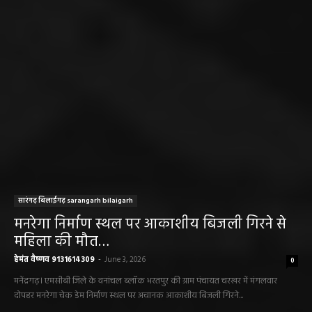
सारंगढ़ बिलाईगढ़ sarangarh bilaigarh
मनरेगा निर्माण स्थल पर आकाशीय बिजली गिरने से
महिला की मौत…
हेमंत वैष्णव 9131614309
-
June 3, 2026
0
मनेंद्रगढ़। एमसीबी जिले के वनांचल ब्लॉक भरतपुर की ग्राम पंचायत चरखर में मंगलवार
दोपहर मनरेगा चेक डेम निर्माण स्थल पर अचानक आकाशीय बिजली गिरने...