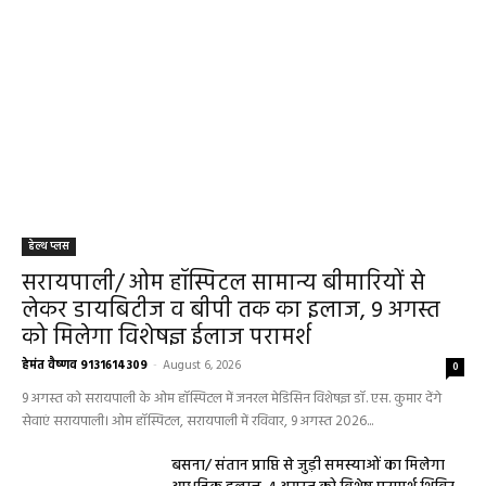
हेल्थ प्लस
सरायपाली/ ओम हॉस्पिटल सामान्य बीमारियों से
लेकर डायबिटीज व बीपी तक का इलाज, 9 अगस्त
को मिलेगा विशेषज्ञ ईलाज परामर्श
हेमंत वैष्णव 9131614309
-
August 6, 2026
0
9 अगस्त को सरायपाली के ओम हॉस्पिटल में जनरल मेडिसिन विशेषज्ञ डॉ. एस. कुमार देंगे
सेवाएं सरायपाली। ओम हॉस्पिटल, सरायपाली में रविवार, 9 अगस्त 2026...
बसना/ संतान प्राप्ति से जुड़ी समस्याओं का मिलेगा