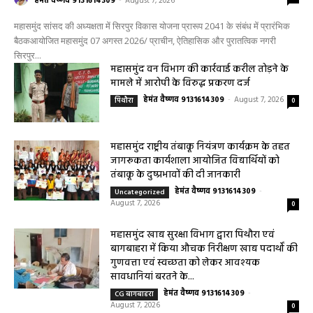
महासमुंद सांसद की अध्यक्षता में सिरपुर विकास योजना प्रारूप 2041 के संबंध में प्रारंभिक
बैठकआयोजित महासमुंद 07 अगस्त 2026/ प्राचीन, ऐतिहासिक और पुरातत्विक नगरी
सिरपुर...
महासमुंद वन विभाग की कार्रवाई करील तोड़ने के
मामले में आरोपी के विरुद्ध प्रकरण दर्ज
हेमंत वैष्णव 9131614309
-
August 7, 2026
पिथौरा
0
महासमुंद राष्ट्रीय तंबाकू नियंत्रण कार्यक्रम के तहत
जागरूकता कार्यशाला आयोजित विद्यार्थियों को
तंबाकू के दुष्प्रभावों की दी जानकारी
हेमंत वैष्णव 9131614309
-
Uncategorized
August 7, 2026
0
महासमुंद खाद्य सुरक्षा विभाग द्वारा पिथौरा एवं
बागबाहरा में किया औचक निरीक्षण खाद्य पदार्थों की
गुणवत्ता एवं स्वच्छता को लेकर आवश्यक
सावधानियां बरतने के...
हेमंत वैष्णव 9131614309
-
CG बागबाहरा
August 7, 2026
0