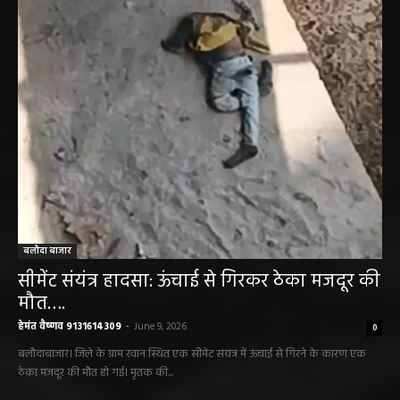
बलौदा बाजार
सीमेंट संयंत्र हादसा: ऊंचाई से गिरकर ठेका मजदूर की
मौत….
हेमंत वैष्णव 9131614309
-
June 9, 2026
0
बलौदाबाजार। जिले के ग्राम रवान स्थित एक सीमेंट संयंत्र में ऊंचाई से गिरने के कारण एक
ठेका मजदूर की मौत हो गई। मृतक की...
बलौदाबाजार के स्वच्छता कर्मियों को मिलेगा नया