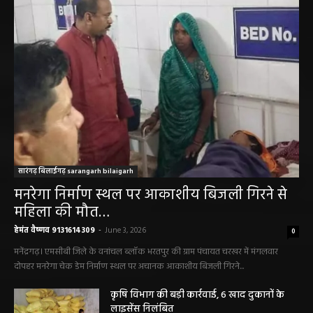
सारंगढ़ बिलाईगढ़ sarangarh bilaigarh
मनरेगा निर्माण स्थल पर आकाशीय बिजली गिरने से
महिला की मौत…
हेमंत वैष्णव 9131614309
-
June 3, 2026
0
मनेंद्रगढ़। एमसीबी जिले के वनांचल ब्लॉक भरतपुर की ग्राम पंचायत चरखर में मंगलवार
दोपहर मनरेगा चेक डेम निर्माण स्थल पर अचानक आकाशीय बिजली गिरने...
कृषि विभाग की बड़ी कार्रवाई, 6 खाद दुकानों के
लाइसेंस निलंबित