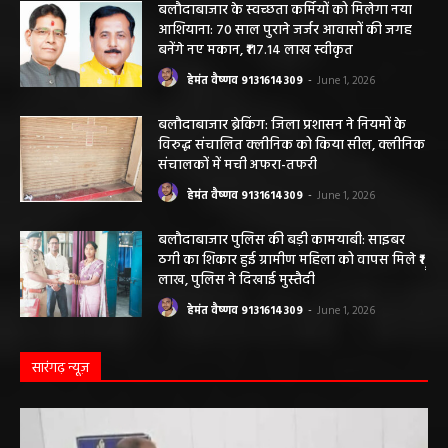
आशियाना: 70 साल पुराने जर्जर आवासों की जगह
बनेंगे नए मकान, ₹117.14 लाख स्वीकृत
हेमंत वैष्णव 9131614309
-
June 1, 2026
बलौदाबाजार ब्रेकिंग: जिला प्रशासन ने नियमों के
विरुद्ध संचालित क्लीनिक को किया सील, क्लीनिक
संचालकों में मची अफरा-तफरी
हेमंत वैष्णव 9131614309
-
June 1, 2026
बलौदाबाजार पुलिस की बड़ी कामयाबी: साइबर
ठगी का शिकार हुई ग्रामीण महिला को वापस मिले ₹1
लाख, पुलिस ने दिखाई मुस्तैदी
हेमंत वैष्णव 9131614309
-
June 1, 2026
सारंगढ़ न्यूज़