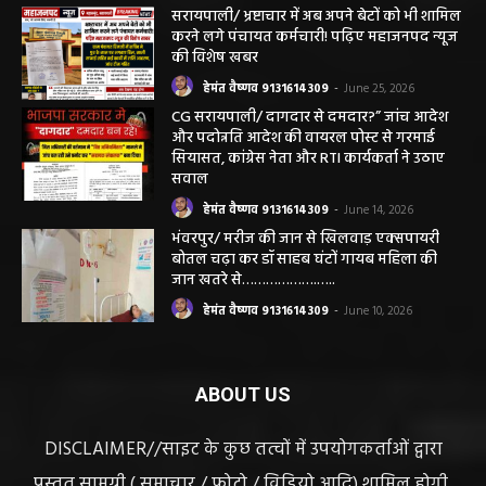
सरायपाली/ भ्रष्टाचार में अब अपने बेटों को भी शामिल
करने लगे पंचायत कर्मचारी! पढ़िए महाजनपद न्यूज
की विशेष खबर
हेमंत वैष्णव 9131614309
-
June 25, 2026
CG सरायपाली/ दागदार से दमदार?” जांच आदेश
और पदोन्नति आदेश की वायरल पोस्ट से गरमाई
सियासत, कांग्रेस नेता और RTI कार्यकर्ता ने उठाए
सवाल
हेमंत वैष्णव 9131614309
-
June 14, 2026
भंवरपुर/ मरीज की जान से खिलवाड़ एक्सपायरी
बोतल चढ़ा कर डॉ साहब घंटों गायब महिला की
जान खतरे से……………….…..
हेमंत वैष्णव 9131614309
-
June 10, 2026
ABOUT US
DISCLAIMER//साइट के कुछ तत्वों में उपयोगकर्ताओं द्वारा
प्रस्तुत सामग्री ( समाचार / फोटो / विडियो आदि) शामिल होगी,