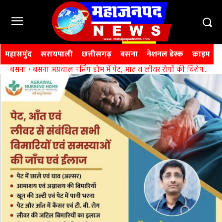
महासमुंद
सरायपाली
छत्तीसगढ़
बसना
नेशनल डेस्क
क्राइम
बसना
बसना अग्रवाल नर्सिंग होम में पेट, आंत व लीवर रोगों की विशेष...