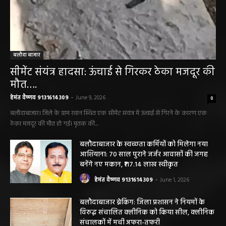
बलौदा बाजार
सीमेंट संयंत्र हादसा: ऊंचाई से गिरकर ठेका मजदूर की
मौत….
हेमंत वैष्णव 9131614309
-
June 9, 2026
0
बलौदाबाजार। जिले के ग्राम रवान स्थित एक सीमेंट संयंत्र में ऊंचाई से गिरने के कारण एक
ठेका मजदूर की मौत हो गई। मृतक की...
बलौदाबाजार के स्वच्छता कर्मियों को मिलेगा नया
आशियाना: 70 साल पुराने जर्जर आवासों की जगह
बनेंगे नए मकान, ₹117.14 लाख स्वीकृत
हेमंत वैष्णव 9131614309
-
June 1, 2026
बलौदाबाजार ब्रेकिंग: जिला प्रशासन ने नियमों के
विरुद्ध संचालित क्लीनिक को किया सील, क्लीनिक
संचालकों में मची अफरा-तफरी