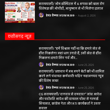
सरायपाली/ ओम हॉस्पिटल में 4 अगस्त को बाल रोग
विशेषज्ञ की ओपीडी, आयुष्मान से भी मिलेगा इलाज
हेमंत वैष्णव 9131614309
-
August 2, 2026
छत्तीसगढ़ न्यूज़
सरायपाली। “हमें विश्वास नहीं था कि हमारे खेत से
हीरा निकलेगा जहां धान उगाते हैं, उसी खेत से हीरा
निकलना हमारे लिए गर्व और...
हेमंत वैष्णव 9131614309
-
June 25, 2026
सरायपाली/ भ्रष्टाचार में अब अपने बेटों को भी शामिल
करने लगे पंचायत कर्मचारी! पढ़िए महाजनपद न्यूज
की विशेष खबर
हेमंत वैष्णव 9131614309
-
June 25, 2026
CG सरायपाली/ दागदार से दमदार?” जांच आदेश
और पदोन्नति आदेश की वायरल पोस्ट से गरमाई
सियासत, कांग्रेस नेता और RTI कार्यकर्ता ने उठाए
सवाल