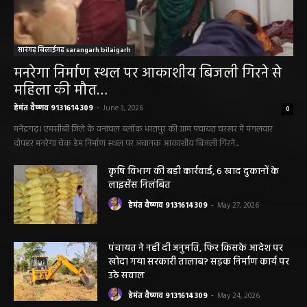
सारंगढ़ बिलाईगढ़ sarangarh bilaigarh
मनरेगा निर्माण स्थल पर आकाशीय बिजली गिरने से
महिला की मौत…
हेमंत वैष्णव 9131614309
-
June 3, 2026
0
मनेंद्रगढ़। एमसीबी जिले के वनांचल ब्लॉक भरतपुर की ग्राम पंचायत चरखर में मंगलवार
दोपहर मनरेगा चेक डेम निर्माण स्थल पर अचानक आकाशीय बिजली गिरने...
कृषि विभाग की बड़ी कार्रवाई, 6 खाद दुकानों के
लाइसेंस निलंबित
हेमंत वैष्णव 9131614309
-
May 27, 2026
पंचायत ने नहीं दी अनुमति, फिर किसके आदेश पर
खोदा गया सरकारी तालाब? सड़क निर्माण कार्य पर
उठे सवाल
हेमंत वैष्णव 9131614309
-
May 24, 2026