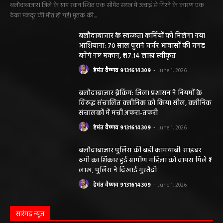
बलौदाबाजार। जिले के ग्राम रवान स्थित एक सीमेंट संयंत्र में ऊंचाई से गिरने के कारण एक
ठेका मजदूर की मौत हो गई। मृतक की...
बलौदाबाजार के स्वच्छता कर्मियों को मिलेगा नया
आशियाना: 70 साल पुराने जर्जर आवासों की जगह
बनेंगे नए मकान, ₹117.14 लाख स्वीकृत
हेमंत वैष्णव 9131614309
-
June 1, 2026
बलौदाबाजार ब्रेकिंग: जिला प्रशासन ने नियमों के
विरुद्ध संचालित क्लीनिक को किया सील, क्लीनिक
संचालकों में मची अफरा-तफरी
हेमंत वैष्णव 9131614309
-
June 1, 2026
बलौदाबाजार पुलिस की बड़ी कामयाबी: साइबर
ठगी का शिकार हुई ग्रामीण महिला को वापस मिले ₹1
लाख, पुलिस ने दिखाई मुस्तैदी
हेमंत वैष्णव 9131614309
-
June 1, 2026
सारंगढ़ न्यूज़