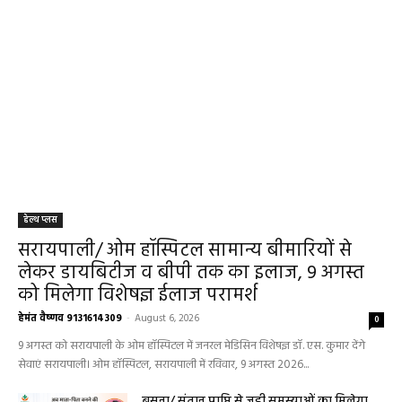
हेल्थ प्लस
सरायपाली/ ओम हॉस्पिटल सामान्य बीमारियों से
लेकर डायबिटीज व बीपी तक का इलाज, 9 अगस्त
को मिलेगा विशेषज्ञ ईलाज परामर्श
हेमंत वैष्णव 9131614309
-
August 6, 2026
0
9 अगस्त को सरायपाली के ओम हॉस्पिटल में जनरल मेडिसिन विशेषज्ञ डॉ. एस. कुमार देंगे
सेवाएं सरायपाली। ओम हॉस्पिटल, सरायपाली में रविवार, 9 अगस्त 2026...
बसना/ संतान प्राप्ति से जुड़ी समस्याओं का मिलेगा