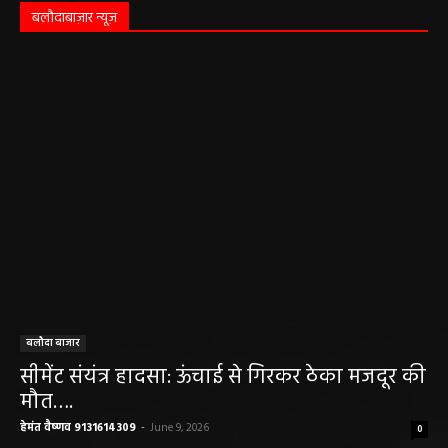
बलौदाबाज़ार न्यूज़
बलौदा बाजार
सीमेंट संयंत्र हादसा: ऊंचाई से गिरकर ठेका मजदूर की
मौत….
हेमंत वैष्णव 9131614309
-
June 9, 2026
0