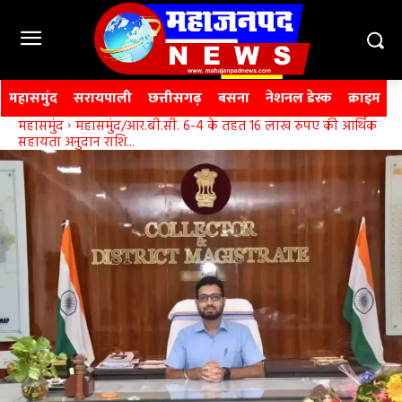
महासमुंद
सरायपाली
छत्तीसगढ़
बसना
नेशनल डेस्क
क्राइम
महासमुंद
महासमुंद/आर.बी.सी. 6-4 के तहत 16 लाख रुपए की आर्थिक
सहायता अनुदान राशि...