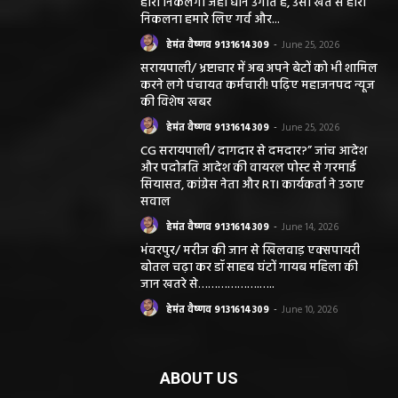
हीरा निकलेगा जहां धान उगाते हैं, उसी खेत से हीरा
निकलना हमारे लिए गर्व और...
हेमंत वैष्णव 9131614309
-
June 25, 2026
सरायपाली/ भ्रष्टाचार में अब अपने बेटों को भी शामिल
करने लगे पंचायत कर्मचारी! पढ़िए महाजनपद न्यूज
की विशेष खबर
हेमंत वैष्णव 9131614309
-
June 25, 2026
CG सरायपाली/ दागदार से दमदार?” जांच आदेश
और पदोन्नति आदेश की वायरल पोस्ट से गरमाई
सियासत, कांग्रेस नेता और RTI कार्यकर्ता ने उठाए
सवाल
हेमंत वैष्णव 9131614309
-
June 14, 2026
भंवरपुर/ मरीज की जान से खिलवाड़ एक्सपायरी
बोतल चढ़ा कर डॉ साहब घंटों गायब महिला की
जान खतरे से……………….…..
हेमंत वैष्णव 9131614309
-
June 10, 2026
ABOUT US