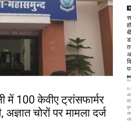
हे
स
ह
ब
ड
त
अ
व
पर
हेम
Au
9 
ओम
में 100 केवीए ट्रांसफार्मर
मेड
कुम
 अज्ञात चोरों पर मामला दर्ज
ओम
रव