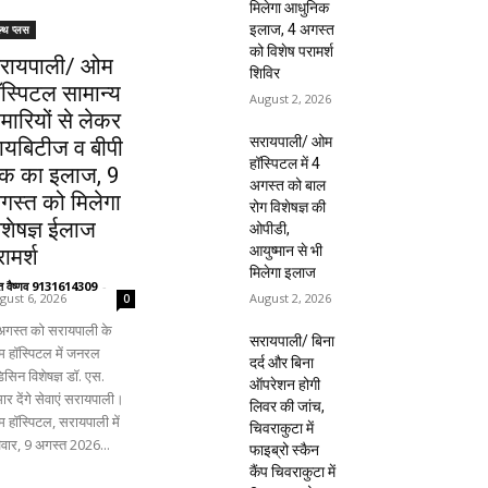
मिलेगा आधुनिक
इलाज, 4 अगस्त
ल्थ प्लस
को विशेष परामर्श
रायपाली/ ओम
शिविर
ॉस्पिटल सामान्य
August 2, 2026
ीमारियों से लेकर
सरायपाली/ ओम
ायबिटीज व बीपी
हॉस्पिटल में 4
क का इलाज, 9
अगस्त को बाल
गस्त को मिलेगा
रोग विशेषज्ञ की
िशेषज्ञ ईलाज
ओपीडी,
आयुष्मान से भी
ामर्श
मिलेगा इलाज
ंत वैष्णव 9131614309
-
August 2, 2026
gust 6, 2026
0
अगस्त को सरायपाली के
सरायपाली/ बिना
 हॉस्पिटल में जनरल
दर्द और बिना
िसिन विशेषज्ञ डॉ. एस.
ऑपरेशन होगी
ार देंगे सेवाएं सरायपाली।
लिवर की जांच,
 हॉस्पिटल, सरायपाली में
चिवराकुटा में
िवार, 9 अगस्त 2026...
फाइब्रो स्कैन
कैंप चिवराकुटा में