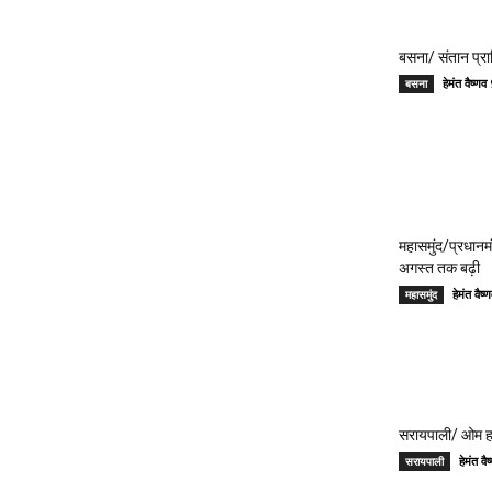
बसना/ संतान प्रा
हेमंत वैष्
बसना
महासमुंद/प्रधान
अगस्त तक बढ़ी
हेमंत वै
महासमुंद
सरायपाली/ ओम हॉस
हेमंत 
सरायपाली