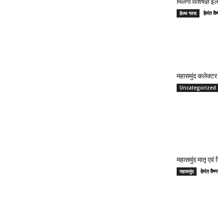
मिलेगा विशेषज्ञ ई
हेमंत 
हेल्थ प्लस
महासमुंद कलेक्टर 
Uncategorized
महासमुंद मातृ एवं
हेमंत वै
महासमुंद