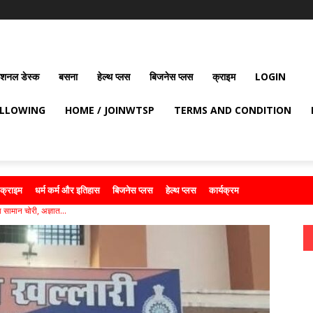
ेशनल डेस्क
बसना
हेल्थ प्लस
बिजनेस प्लस
क्राइम
LOGIN
OLLOWING
HOME / JOINWTSP
TERMS AND CONDITION
क्राइम
धर्म कर्म और इतिहास
बिजनेस प्लस
हेल्थ प्लस
कार्यक्रम
 सामान चोरी, अज्ञात...