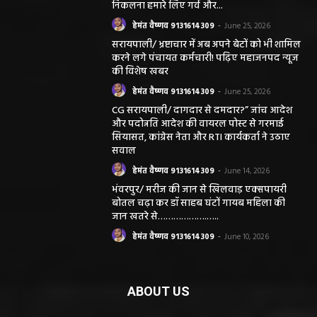
निकलना हमारे लिए गर्व और...
हेमंत वैष्णव 9131614309
-
June 25, 2026
सरायपाली/ भ्रष्टाचार में अब अपने बेटों को भी शामिल
करने लगे पंचायत कर्मचारी! पढ़िए महाजनपद न्यूज
की विशेष खबर
हेमंत वैष्णव 9131614309
-
June 25, 2026
CG सरायपाली/ दागदार से दमदार?” जांच आदेश
और पदोन्नति आदेश की वायरल पोस्ट से गरमाई
सियासत, कांग्रेस नेता और RTI कार्यकर्ता ने उठाए
सवाल
हेमंत वैष्णव 9131614309
-
June 14, 2026
भंवरपुर/ मरीज की जान से खिलवाड़ एक्सपायरी
बोतल चढ़ा कर डॉ साहब घंटों गायब महिला की
जान खतरे से……………….…..
हेमंत वैष्णव 9131614309
-
June 10, 2026
ABOUT US