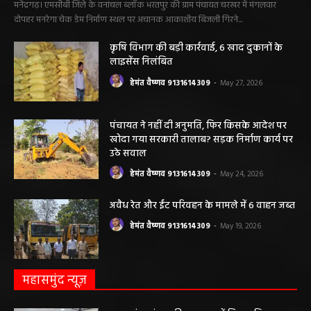
महिला की मौत…
हेमंत वैष्णव 9131614309
-
June 3, 2026
0
मनेंद्रगढ़। एमसीबी जिले के वनांचल ब्लॉक भरतपुर की ग्राम पंचायत चरखर में मंगलवार
दोपहर मनरेगा चेक डेम निर्माण स्थल पर अचानक आकाशीय बिजली गिरने...
कृषि विभाग की बड़ी कार्रवाई, 6 खाद दुकानों के
लाइसेंस निलंबित
हेमंत वैष्णव 9131614309
-
May 27, 2026
पंचायत ने नहीं दी अनुमति, फिर किसके आदेश पर
खोदा गया सरकारी तालाब? सड़क निर्माण कार्य पर
उठे सवाल
हेमंत वैष्णव 9131614309
-
May 24, 2026
अवैध रेत और ईंट परिवहन के मामले में 6 वाहन जब्त
हेमंत वैष्णव 9131614309
-
May 19, 2026