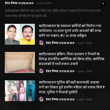
सीमेंट संयंत्र हादसा: ऊंचाई से गिरकर ठेका मजदूर की
मौत….
हेमंत वैष्णव 9131614309
-
June 9, 2026
0
बलौदाबाजार। जिले के ग्राम रवान स्थित एक सीमेंट संयंत्र में ऊंचाई से गिरने के कारण एक
ठेका मजदूर की मौत हो गई। मृतक की...
बलौदाबाजार के स्वच्छता कर्मियों को मिलेगा नया
आशियाना: 70 साल पुराने जर्जर आवासों की जगह
बनेंगे नए मकान, ₹117.14 लाख स्वीकृत
हेमंत वैष्णव 9131614309
-
June 1, 2026
बलौदाबाजार ब्रेकिंग: जिला प्रशासन ने नियमों के
विरुद्ध संचालित क्लीनिक को किया सील, क्लीनिक
संचालकों में मची अफरा-तफरी
हेमंत वैष्णव 9131614309
-
June 1, 2026
बलौदाबाजार पुलिस की बड़ी कामयाबी: साइबर
ठगी का शिकार हुई ग्रामीण महिला को वापस मिले ₹1
लाख, पुलिस ने दिखाई मुस्तैदी