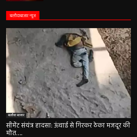
कृष्ण पक्ष की द्वितीया तिथि, जानें-शुभ मुहूर्त और राहुकाल
May 3, 2026
बलौदाबाज़ार न्यूज़
बलौदा बाजार