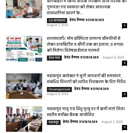
महासमुंद खाद्य सुरक्षा विभाग द्वारा पिथौरा एवं
बागबाहरा में किया औचक निरीक्षण खाद्य पदार्थों की
गुणवत्ता एवं स्वच्छता को लेकर आवश्यक
सावधानियां बरतने के...
हेमंत वैष्णव 9131614309
-
CG बागबाहरा
August 7, 2026
0
सरायपाली/ ओम हॉस्पिटल सामान्य बीमारियों से
लेकर डायबिटीज व बीपी तक का इलाज, 9 अगस्त
को मिलेगा विशेषज्ञ ईलाज परामर्श
हेमंत वैष्णव 9131614309
-
August 6, 2026
हेल्थ प्लस
0
महासमुंद कलेक्टर ने सुनी आमजनों की समस्याएं,
संबंधित विभागों को त्वरित निराकरण के दिए निर्देश
हेमंत वैष्णव 9131614309
-
Uncategorized
August 4, 2026
0
महासमुंद मातृ एवं शिशु मृत्यु दर में कमी लाने जिला
स्तरीय समीक्षा बैठक आयोजित