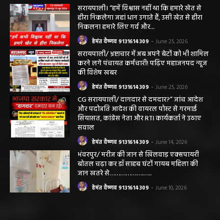
छत्तीसगढ़ न्यूज़
सरायपाली। “हमें विश्वास नहीं था कि हमारे खेत से
हीरा निकलेगा जहां धान उगाते हैं, उसी खेत से हीरा
निकलना हमारे लिए गर्व और...
हेमंत वैष्णव 9131614309
-
June 25, 2026
सरायपाली/ भ्रष्टाचार में अब अपने बेटों को भी शामिल
करने लगे पंचायत कर्मचारी! पढ़िए महाजनपद न्यूज
की विशेष खबर
हेमंत वैष्णव 9131614309
-
June 25, 2026
CG सरायपाली/ दागदार से दमदार?” जांच आदेश
और पदोन्नति आदेश की वायरल पोस्ट से गरमाई
सियासत, कांग्रेस नेता और RTI कार्यकर्ता ने उठाए
सवाल
हेमंत वैष्णव 9131614309
-
June 14, 2026
भंवरपुर/ मरीज की जान से खिलवाड़ एक्सपायरी
बोतल चढ़ा कर डॉ साहब घंटों गायब महिला की
जान खतरे से……………….…..
हेमंत वैष्णव 9131614309
-
June 10, 2026