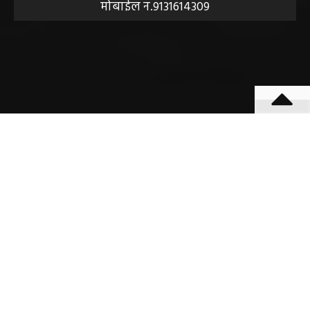
बीएसएनएल आफिस के पास बसना (महासमुंद) छत्तीसगढ़
मोबाईल न.9131614309