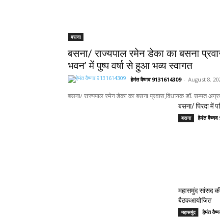
बसना
बसना/ राज्यपाल रमेन डेका का बसना प्रव
भवन’ में पुष्प वर्षा से हुआ भव्य स्वागत
हेमंत वैष्णव 9131614309
-
August 8, 20
बसना/ राज्यपाल रमेन डेका का बसना प्रवास,विधायक डॉ. सम्पत अग्रवाल क
बसना/ पिरदा में पर
हेमंत वैष्
बसना
महासमुंद सांसद की
बैठकआयोजित
हेमंत वै
महासमुंद