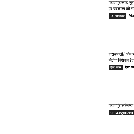
महासमुंद खाद्य सुर
एवं स्वच्छता को 
हेमं
CG बागबाहरा
सरायपाली/ ओम हॉ
मिलेगा विशेषज्ञ ई
हेमंत 
हेल्थ प्लस
महासमुंद कलेक्टर 
Uncategorized