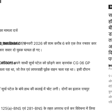
हे
स
ह
ब
ा मामला दर्ज
ड
त
ाहरा के पास दिनांक 01 जनवरी 2026 की शाम करीब 6 बजे एक तेज रफ्तार कार
अ
ं कार सवार दो युवक घायल हो गए।
व
पर
एक अधिवक्ता अपने साथी सुर्या पटेल को छोड़ने कार क्रमांक CG 06 GP
हेम
Au
ला रहा था, जो तेज एवं लापरवाही पूर्वक वाहन चला रहा था। इसी दौरान
9 
ओम
मेड
वहीं सुर्या पटेल के बांये हाथ की कलाई में चोट लगी। दोनों का इलाज रायपुर
कुम
ओम
रव
फ धारा 125(a)-BNS एवं 281-BNS के तहत अपराध दर्ज कर विवेचना में लिया