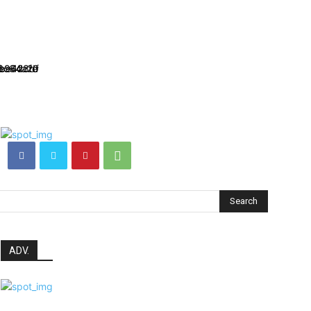
Search
ADV.