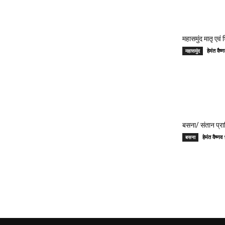
महासमुंद मातृ एवं
हेमंत वै
महासमुंद
बसना/ संतान प्रा
हेमंत वैष्
बसना