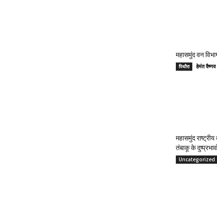
महासमुंद वन विभाग
हेमंत वैष
पिथौरा
महासमुंद राष्ट्री
तंबाकू के दुष्प्रभ
Uncategorized