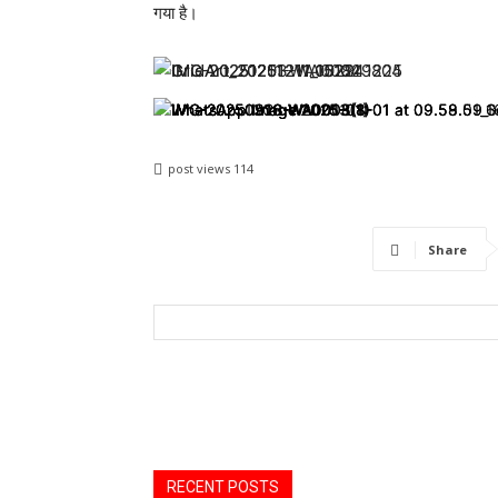
गया है।
post views
114
Share
RECENT POSTS