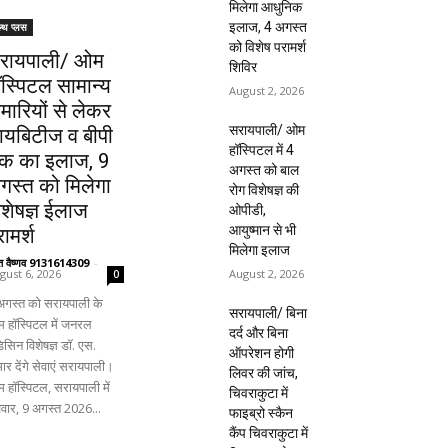
मिलेगा आधुनिक
इलाज, 4 अगस्त
ल्थ प्लस
को विशेष परामर्श
रायपाली/ ओम
शिविर
ॉस्पिटल सामान्य
August 2, 2026
ीमारियों से लेकर
सरायपाली/ ओम
ायबिटीज व बीपी
हॉस्पिटल में 4
क का इलाज, 9
अगस्त को बाल
गस्त को मिलेगा
रोग विशेषज्ञ की
िशेषज्ञ ईलाज
ओपीडी,
आयुष्मान से भी
ामर्श
मिलेगा इलाज
ंत वैष्णव 9131614309
-
August 2, 2026
gust 6, 2026
0
अगस्त को सरायपाली के
सरायपाली/ बिना
 हॉस्पिटल में जनरल
दर्द और बिना
िसिन विशेषज्ञ डॉ. एस.
ऑपरेशन होगी
ार देंगे सेवाएं सरायपाली।
लिवर की जांच,
 हॉस्पिटल, सरायपाली में
चिवराकुटा में
िवार, 9 अगस्त 2026...
फाइब्रो स्कैन
कैंप चिवराकुटा में