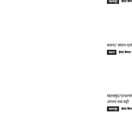
हेमंत वै
महासमुंद
बसना/ संतान प्रा
हेमंत वैष्
बसना
महासमुंद/प्रधान
अगस्त तक बढ़ी
हेमंत वै
महासमुंद