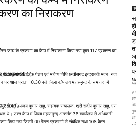
हे
रकरण का निराकरण
स
ह
ब
ड
त
्धारण जांच के प्रकरण का कैम्प में निराकरण किया गया कुल 117 प्रकरण का
अ
व
पर
ुर के अनुसार संचालक पेंशन एवं भविष्य निधि छत्तीसगढ इन्द्रावती भवन, नवा
हेम
र्देशन पर आज प्रातः 10.30 बजे जिला कोषालय महासमुन्द के सभाकक्ष में
Au
9 
ओम
मेड
 रायपुर से श्री अजय कुमार साहू, सहायक संचालक, श्री संदीप कुमार साहू, एस
कुम
त थे। उक्त कैम्प में जिला महासमुन्द अन्तर्गत 36 कार्यालय से अधिकारी
ओम
राकण किया गया जिसमें 09 पेंशन प्रकरणो से संबंधित तथा 108 वेतन
रव