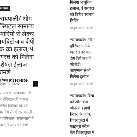
मिलेगा आधुनिक
इलाज, 4 अगस्त
ल्थ प्लस
को विशेष परामर्श
रायपाली/ ओम
शिविर
ॉस्पिटल सामान्य
August 2, 2026
ीमारियों से लेकर
सरायपाली/ ओम
ायबिटीज व बीपी
हॉस्पिटल में 4
क का इलाज, 9
अगस्त को बाल
गस्त को मिलेगा
रोग विशेषज्ञ की
िशेषज्ञ ईलाज
ओपीडी,
आयुष्मान से भी
ामर्श
मिलेगा इलाज
ंत वैष्णव 9131614309
-
August 2, 2026
gust 6, 2026
0
अगस्त को सरायपाली के
सरायपाली/ बिना
 हॉस्पिटल में जनरल
दर्द और बिना
िसिन विशेषज्ञ डॉ. एस.
ऑपरेशन होगी
ार देंगे सेवाएं सरायपाली।
लिवर की जांच,
 हॉस्पिटल, सरायपाली में
चिवराकुटा में
िवार, 9 अगस्त 2026...
फाइब्रो स्कैन
कैंप चिवराकुटा में