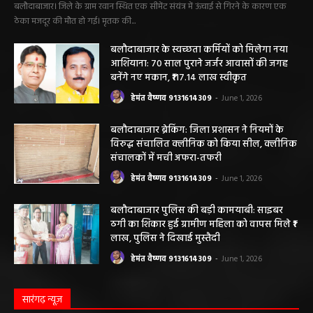
बलौदाबाजार। जिले के ग्राम रवान स्थित एक सीमेंट संयंत्र में ऊंचाई से गिरने के कारण एक
ठेका मजदूर की मौत हो गई। मृतक की...
बलौदाबाजार के स्वच्छता कर्मियों को मिलेगा नया
आशियाना: 70 साल पुराने जर्जर आवासों की जगह
बनेंगे नए मकान, ₹117.14 लाख स्वीकृत
हेमंत वैष्णव 9131614309
-
June 1, 2026
बलौदाबाजार ब्रेकिंग: जिला प्रशासन ने नियमों के
विरुद्ध संचालित क्लीनिक को किया सील, क्लीनिक
संचालकों में मची अफरा-तफरी
हेमंत वैष्णव 9131614309
-
June 1, 2026
बलौदाबाजार पुलिस की बड़ी कामयाबी: साइबर
ठगी का शिकार हुई ग्रामीण महिला को वापस मिले ₹1
लाख, पुलिस ने दिखाई मुस्तैदी
हेमंत वैष्णव 9131614309
-
June 1, 2026
सारंगढ़ न्यूज़