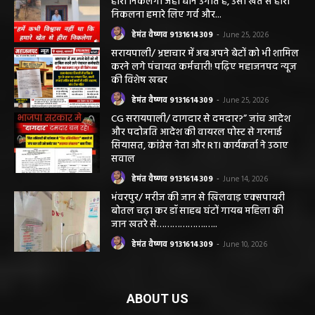
निकलना हमारे लिए गर्व और...
हेमंत वैष्णव 9131614309
-
June 25, 2026
सरायपाली/ भ्रष्टाचार में अब अपने बेटों को भी शामिल
करने लगे पंचायत कर्मचारी! पढ़िए महाजनपद न्यूज
की विशेष खबर
हेमंत वैष्णव 9131614309
-
June 25, 2026
CG सरायपाली/ दागदार से दमदार?” जांच आदेश
और पदोन्नति आदेश की वायरल पोस्ट से गरमाई
सियासत, कांग्रेस नेता और RTI कार्यकर्ता ने उठाए
सवाल
हेमंत वैष्णव 9131614309
-
June 14, 2026
भंवरपुर/ मरीज की जान से खिलवाड़ एक्सपायरी
बोतल चढ़ा कर डॉ साहब घंटों गायब महिला की
जान खतरे से……………….…..
हेमंत वैष्णव 9131614309
-
June 10, 2026
ABOUT US