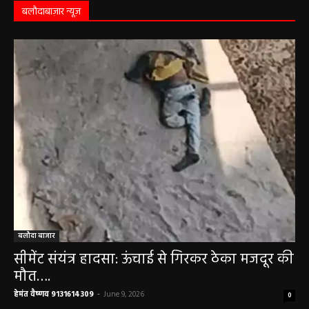
बलौदाबाज़ार न्यूज़
बलौदा बाजार
सीमेंट संयंत्र हादसा: ऊंचाई से गिरकर ठेका मजदूर की
मौत….
हेमंत वैष्णव 9131614309
-
June 9, 2026
0