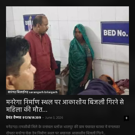
सारंगढ़ बिलाईगढ़ sarangarh bilaigarh
मनरेगा निर्माण स्थल पर आकाशीय बिजली गिरने से
महिला की मौत…
हेमंत वैष्णव 9131614309
-
June 3, 2026
0
मनेंद्रगढ़। एमसीबी जिले के वनांचल ब्लॉक भरतपुर की ग्राम पंचायत चरखर में मंगलवार
दोपहर मनरेगा चेक डेम निर्माण स्थल पर अचानक आकाशीय बिजली गिरने...