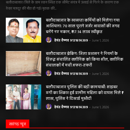
बलौदाबाजार। जिले के ग्राम रवान स्थित एक सीमेंट संयंत्र में ऊंचाई से गिरने के कारण एक
ठेका मजदूर की मौत हो गई। मृतक की...
बलौदाबाजार के स्वच्छता कर्मियों को मिलेगा नया
आशियाना: 70 साल पुराने जर्जर आवासों की जगह
बनेंगे नए मकान, ₹117.14 लाख स्वीकृत
हेमंत वैष्णव 9131614309
-
June 1, 2026
बलौदाबाजार ब्रेकिंग: जिला प्रशासन ने नियमों के
विरुद्ध संचालित क्लीनिक को किया सील, क्लीनिक
संचालकों में मची अफरा-तफरी
हेमंत वैष्णव 9131614309
-
June 1, 2026
बलौदाबाजार पुलिस की बड़ी कामयाबी: साइबर
ठगी का शिकार हुई ग्रामीण महिला को वापस मिले ₹1
लाख, पुलिस ने दिखाई मुस्तैदी
हेमंत वैष्णव 9131614309
-
June 1, 2026
सारंगढ़ न्यूज़