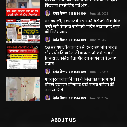
हीरा निकलेगा जहां धान उगाते हैं, उसी खेत से हीरा
निकलना हमारे लिए गर्व और...
हेमंत वैष्णव 9131614309
-
June 25, 2026
सरायपाली/ भ्रष्टाचार में अब अपने बेटों को भी शामिल
करने लगे पंचायत कर्मचारी! पढ़िए महाजनपद न्यूज
की विशेष खबर
हेमंत वैष्णव 9131614309
-
June 25, 2026
CG सरायपाली/ दागदार से दमदार?” जांच आदेश
और पदोन्नति आदेश की वायरल पोस्ट से गरमाई
सियासत, कांग्रेस नेता और RTI कार्यकर्ता ने उठाए
सवाल
हेमंत वैष्णव 9131614309
-
June 14, 2026
भंवरपुर/ मरीज की जान से खिलवाड़ एक्सपायरी
बोतल चढ़ा कर डॉ साहब घंटों गायब महिला की
जान खतरे से……………….…..
हेमंत वैष्णव 9131614309
-
June 10, 2026
ABOUT US