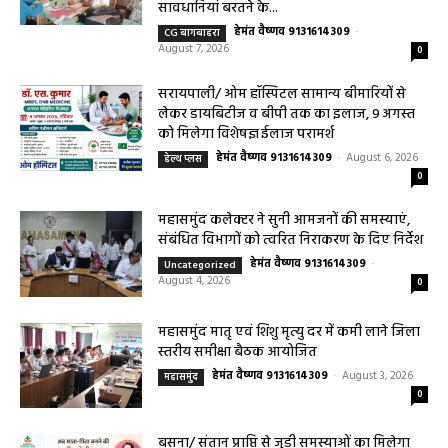
सावधानियां बरतने के...
हेमंत वैष्णव 9131614309
-
CG बागबाहरा
August 7, 2026
0
सरायपाली/ ओम हॉस्पिटल सामान्य बीमारियों से
लेकर डायबिटीज व बीपी तक का इलाज, 9 अगस्त
को मिलेगा विशेषज्ञ ईलाज परामर्श
हेमंत वैष्णव 9131614309
-
August 6, 2026
हेल्थ प्लस
0
महासमुंद कलेक्टर ने सुनी आमजनों की समस्याएं,
संबंधित विभागों को त्वरित निराकरण के दिए निर्देश
हेमंत वैष्णव 9131614309
-
Uncategorized
August 4, 2026
0
महासमुंद मातृ एवं शिशु मृत्यु दर में कमी लाने जिला
स्तरीय समीक्षा बैठक आयोजित
हेमंत वैष्णव 9131614309
-
August 3, 2026
महासमुंद
0
बसना/ संतान प्राप्ति से जुड़ी समस्याओं का मिलेगा