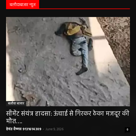
बलौदाबाज़ार न्यूज़
बलौदा बाजार
सीमेंट संयंत्र हादसा: ऊंचाई से गिरकर ठेका मजदूर की
मौत….
हेमंत वैष्णव 9131614309
-
June 9, 2026
0