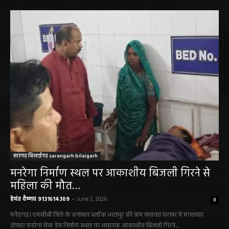
सारंगढ़ बिलाईगढ़ sarangarh bilaigarh
मनरेगा निर्माण स्थल पर आकाशीय बिजली गिरने से
महिला की मौत…
हेमंत वैष्णव 9131614309
-
June 3, 2026
0
मनेंद्रगढ़। एमसीबी जिले के वनांचल ब्लॉक भरतपुर की ग्राम पंचायत चरखर में मंगलवार
दोपहर मनरेगा चेक डेम निर्माण स्थल पर अचानक आकाशीय बिजली गिरने...