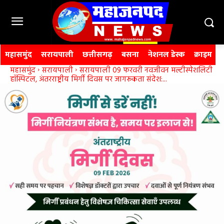
महासमुंद
सरायपाली
छत्तीसगढ़
बसना
नेशनल डेस्क
क्राइम
महासमुंद
सरायपाली
सरायपाली 09 फरवरी नवजीवन मल्टीस्पेशलिटी
हॉस्पिटल, अंतरराष्ट्रीय मिर्गी दिवस पर जागरूकता संदेश:...