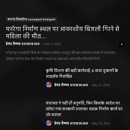
सारंगढ़ बिलाईगढ़ sarangarh bilaigarh
मनरेगा निर्माण स्थल पर आकाशीय बिजली गिरने से
महिला की मौत…
हेमंत वैष्णव 9131614309
-
June 3, 2026
0
मनेंद्रगढ़। एमसीबी जिले के वनांचल ब्लॉक भरतपुर की ग्राम पंचायत चरखर में मंगलवार
दोपहर मनरेगा चेक डेम निर्माण स्थल पर अचानक आकाशीय बिजली गिरने...
कृषि विभाग की बड़ी कार्रवाई, 6 खाद दुकानों के
लाइसेंस निलंबित
हेमंत वैष्णव 9131614309
-
May 27, 2026
पंचायत ने नहीं दी अनुमति, फिर किसके आदेश पर
खोदा गया सरकारी तालाब? सड़क निर्माण कार्य पर
उठे सवाल
हेमंत वैष्णव 9131614309
-
May 24, 2026