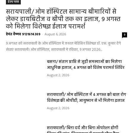
हेल्थ प्लस
सरायपाली/ ओम हॉस्पिटल सामान्य बीमारियों से
लेकर डायबिटीज व बीपी तक का इलाज, 9 अगस्त
को मिलेगा विशेषज्ञ ईलाज परामर्श
हेमंत वैष्णव 9131614309
-
August 6, 2026
0
9 अगस्त को सरायपाली के ओम हॉस्पिटल में जनरल मेडिसिन विशेषज्ञ डॉ. एस. कुमार देंगे
सेवाएं सरायपाली। ओम हॉस्पिटल, सरायपाली में रविवार, 9 अगस्त 2026...
बसना/ संतान प्राप्ति से जुड़ी समस्याओं का मिलेगा
आधुनिक इलाज, 4 अगस्त को विशेष परामर्श शिविर
August 2, 2026
सरायपाली/ ओम हॉस्पिटल में 4 अगस्त को बाल रोग
विशेषज्ञ की ओपीडी, आयुष्मान से भी मिलेगा इलाज
August 2, 2026
सरायपाली/ बिना दर्द और बिना ऑपरेशन होगी