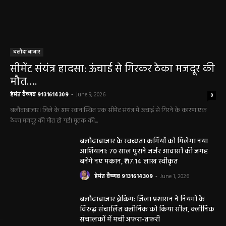
बलौदा बाजार
सीमेंट संयंत्र हादसा: ऊंचाई से गिरकर ठेका मजदूर की
मौत….
हेमंत वैष्णव 9131614309
-
June 9, 2026
0
बलौदाबाजार। जिले के ग्राम रवान स्थित एक सीमेंट संयंत्र में ऊंचाई से गिरने के कारण एक
ठेका मजदूर की मौत हो गई। मृतक की...
बलौदाबाजार के स्वच्छता कर्मियों को मिलेगा नया
आशियाना: 70 साल पुराने जर्जर आवासों की जगह
बनेंगे नए मकान, ₹117.14 लाख स्वीकृत
हेमंत वैष्णव 9131614309
-
June 1, 2026
बलौदाबाजार ब्रेकिंग: जिला प्रशासन ने नियमों के
विरुद्ध संचालित क्लीनिक को किया सील, क्लीनिक
संचालकों में मची अफरा-तफरी