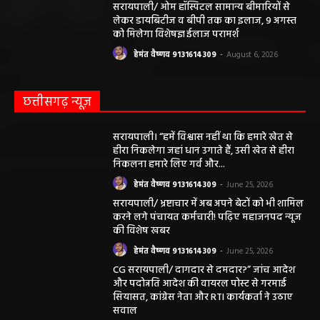
सरायपाली/ ओम हॉस्पिटल सामान्य बीमारियों से
लेकर डायबिटीज व बीपी तक का इलाज, 9 अगस्त
को मिलेगा विशेषज्ञ ईलाज परामर्श
हेमंत वैष्णव 9131614309
-
August 6, 2026
छत्तीसगढ़ न्यूज़
सरायपाली। “हमें विश्वास नहीं था कि हमारे खेत से
हीरा निकलेगा जहां धान उगाते हैं, उसी खेत से हीरा
निकलना हमारे लिए गर्व और...
हेमंत वैष्णव 9131614309
-
June 25, 2026
सरायपाली/ भ्रष्टाचार में अब अपने बेटों को भी शामिल
करने लगे पंचायत कर्मचारी! पढ़िए महाजनपद न्यूज
की विशेष खबर
हेमंत वैष्णव 9131614309
-
June 25, 2026
CG सरायपाली/ दागदार से दमदार?” जांच आदेश
और पदोन्नति आदेश की वायरल पोस्ट से गरमाई
सियासत, कांग्रेस नेता और RTI कार्यकर्ता ने उठाए
सवाल