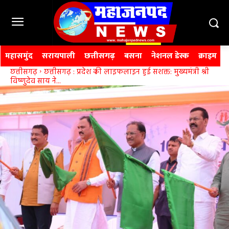
महासमुंद
सरायपाली
छत्तीसगढ़
बसना
नेशनल डेस्क
क्राइम
छत्तीसगढ़
छत्तीसगढ़ : प्रदेश की लाइफलाइन हुई सशक्त: मुख्यमंत्री श्री
विष्णुदेव साय ने...