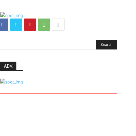
Search
ADV.