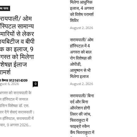
मिलेगा आधुनिक
इलाज, 4 अगस्त
ल्थ प्लस
को विशेष परामर्श
रायपाली/ ओम
शिविर
ॉस्पिटल सामान्य
August 2, 2026
ीमारियों से लेकर
सरायपाली/ ओम
ायबिटीज व बीपी
हॉस्पिटल में 4
क का इलाज, 9
अगस्त को बाल
गस्त को मिलेगा
रोग विशेषज्ञ की
िशेषज्ञ ईलाज
ओपीडी,
आयुष्मान से भी
ामर्श
मिलेगा इलाज
ंत वैष्णव 9131614309
-
August 2, 2026
gust 6, 2026
0
अगस्त को सरायपाली के
सरायपाली/ बिना
 हॉस्पिटल में जनरल
दर्द और बिना
िसिन विशेषज्ञ डॉ. एस.
ऑपरेशन होगी
ार देंगे सेवाएं सरायपाली।
लिवर की जांच,
 हॉस्पिटल, सरायपाली में
चिवराकुटा में
िवार, 9 अगस्त 2026...
फाइब्रो स्कैन
कैंप चिवराकुटा में