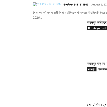
हेमंत वैष्णव 9131614309
-
August 6, 20
9 अगस्त को सरायपाली के ओम हॉस्पिटल में जनरल मेडिसिन विशेषज्ञ डॉ
2026...
महासमुंद कलेक्टर 
Uncategorized
महासमुंद मातृ एवं
हेमंत वै
महासमुंद
बसना/ संतान प्रा