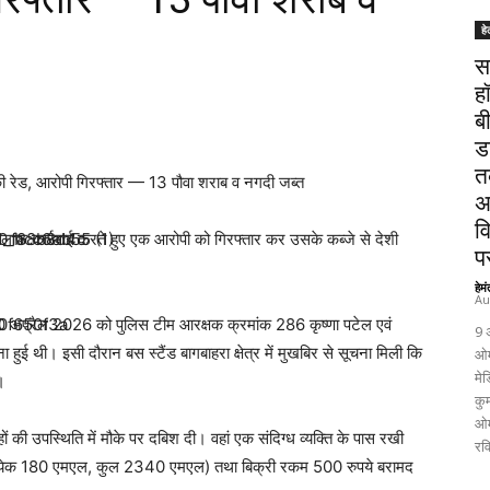
हे
स
ह
ब
ड
त
की रेड, आरोपी गिरफ्तार — 13 पौवा शराब व नगदी जब्त
अ
व
िलाफ कार्रवाई करते हुए एक आरोपी को गिरफ्तार कर उसके कब्जे से देशी
पर
हेम
Au
ंक 10 अप्रैल 2026 को पुलिस टीम आरक्षक क्रमांक 286 कृष्णा पटेल एवं
9 
ुई थी। इसी दौरान बस स्टैंड बागबाहरा क्षेत्र में मुखबिर से सूचना मिली कि
ओम
मेड
।
कुम
ओम
हों की उपस्थिति में मौके पर दबिश दी। वहां एक संदिग्ध व्यक्ति के पास रखी
रव
प्रत्येक 180 एमएल, कुल 2340 एमएल) तथा बिक्री रकम 500 रुपये बरामद