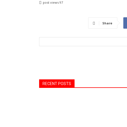
post views
97
Share
RECENT POSTS