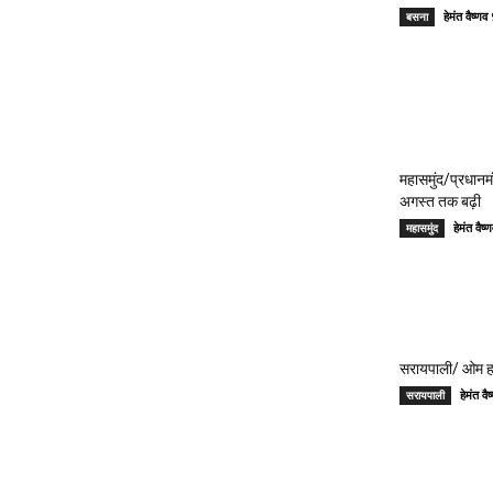
हेमंत वैष्
बसना
महासमुंद/प्रधान
अगस्त तक बढ़ी
हेमंत वै
महासमुंद
सरायपाली/ ओम हॉस
हेमंत 
सरायपाली