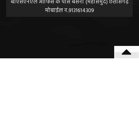
बीएसएनएल आफिस के पास बसना (महासमुंद) छत्तीसगढ़
मोबाईल न.9131614309