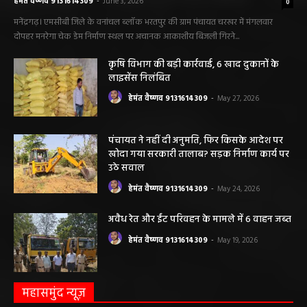
महिला की मौत…
हेमंत वैष्णव 9131614309
-
June 3, 2026
0
मनेंद्रगढ़। एमसीबी जिले के वनांचल ब्लॉक भरतपुर की ग्राम पंचायत चरखर में मंगलवार
दोपहर मनरेगा चेक डेम निर्माण स्थल पर अचानक आकाशीय बिजली गिरने...
कृषि विभाग की बड़ी कार्रवाई, 6 खाद दुकानों के
लाइसेंस निलंबित
हेमंत वैष्णव 9131614309
-
May 27, 2026
पंचायत ने नहीं दी अनुमति, फिर किसके आदेश पर
खोदा गया सरकारी तालाब? सड़क निर्माण कार्य पर
उठे सवाल
हेमंत वैष्णव 9131614309
-
May 24, 2026
अवैध रेत और ईंट परिवहन के मामले में 6 वाहन जब्त
हेमंत वैष्णव 9131614309
-
May 19, 2026