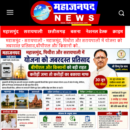
महासमुंद
सरायपाली
छत्तीसगढ़
बसना
नेशनल डेस्क
क्राइम
महासमुंद
सरायपाली
महासमुंद, पिथौरा और सरायपाली में योजना को
जबरदस्त प्रतिसाद,बीपीएल और किसानों को...