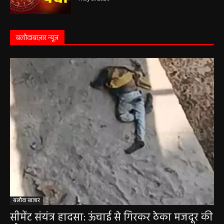
कृष्ण पक्ष की द्वितीया तिथि, जानें-शुभ मुहूर्त और राहुकाल
May 3, 2026
बलौदाबाज़ार न्यूज़
बलौदा बाजार