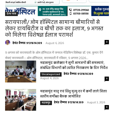
हेल्थ प्लस
सरायपाली/ ओम हॉस्पिटल सामान्य बीमारियों से
लेकर डायबिटीज व बीपी तक का इलाज, 9 अगस्त
को मिलेगा विशेषज्ञ ईलाज परामर्श
0
हेमंत वैष्णव 9131614309
-
August 6, 2026
9 अगस्त को सरायपाली के ओम हॉस्पिटल में जनरल मेडिसिन विशेषज्ञ डॉ. एस. कुमार देंगे
सेवाएं सरायपाली। ओम हॉस्पिटल, सरायपाली में रविवार, 9 अगस्त 2026...
महासमुंद कलेक्टर ने सुनी आमजनों की समस्याएं,
संबंधित विभागों को त्वरित निराकरण के दिए निर्देश
हेमंत वैष्णव 9131614309
-
Uncategorized
August 4, 2026
0
महासमुंद मातृ एवं शिशु मृत्यु दर में कमी लाने जिला
स्तरीय समीक्षा बैठक आयोजित
हेमंत वैष्णव 9131614309
-
August 3, 2026
महासमुंद