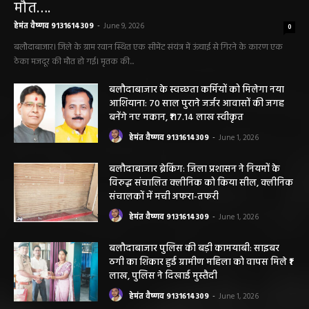
सीमेंट संयंत्र हादसा: ऊंचाई से गिरकर ठेका मजदूर की
मौत….
हेमंत वैष्णव 9131614309
-
June 9, 2026
0
बलौदाबाजार। जिले के ग्राम रवान स्थित एक सीमेंट संयंत्र में ऊंचाई से गिरने के कारण एक
ठेका मजदूर की मौत हो गई। मृतक की...
बलौदाबाजार के स्वच्छता कर्मियों को मिलेगा नया
आशियाना: 70 साल पुराने जर्जर आवासों की जगह
बनेंगे नए मकान, ₹117.14 लाख स्वीकृत
हेमंत वैष्णव 9131614309
-
June 1, 2026
बलौदाबाजार ब्रेकिंग: जिला प्रशासन ने नियमों के
विरुद्ध संचालित क्लीनिक को किया सील, क्लीनिक
संचालकों में मची अफरा-तफरी
हेमंत वैष्णव 9131614309
-
June 1, 2026
बलौदाबाजार पुलिस की बड़ी कामयाबी: साइबर
ठगी का शिकार हुई ग्रामीण महिला को वापस मिले ₹1
लाख, पुलिस ने दिखाई मुस्तैदी