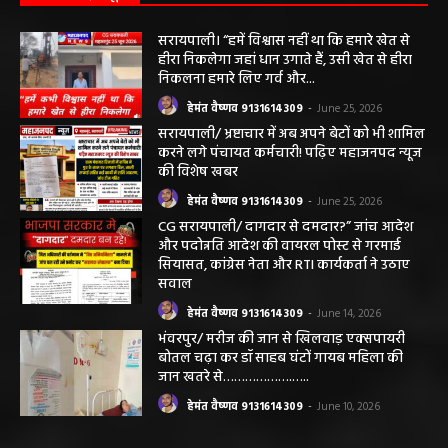
छत्तीसगढ़ न्यूज़
सरायपाली। “हमें विश्वास नहीं था कि हमारे खेत से
हीरा निकलेगा जहां धान उगाते हैं, उसी खेत से हीरा
निकलना हमारे लिए गर्व और...
हेमंत वैष्णव 9131614309
-
June 25, 2026
सरायपाली/ भ्रष्टाचार में अब अपने बेटों को भी शामिल
करने लगे पंचायत कर्मचारी! पढ़िए महाजनपद न्यूज
की विशेष खबर
हेमंत वैष्णव 9131614309
-
June 25, 2026
CG सरायपाली/ दागदार से दमदार?” जांच आदेश
और पदोन्नति आदेश की वायरल पोस्ट से गरमाई
सियासत, कांग्रेस नेता और RTI कार्यकर्ता ने उठाए
सवाल
हेमंत वैष्णव 9131614309
-
June 14, 2026
भंवरपुर/ मरीज की जान से खिलवाड़ एक्सपायरी
बोतल चढ़ा कर डॉ साहब घंटों गायब महिला की
जान खतरे से……………….…..
हेमंत वैष्णव 9131614309
-
June 10, 2026