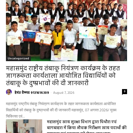
महासमुंद/प्रधानमंत्री फसल बीमा योजना खरीफ
2026 के लिए फसल बीमा की अंतिम तिथि 14
अगस्त तक बढ़ी
हेमंत वैष्णव 9131614309
-
August 2, 2026
महासमुंद
0
सरायपाली/ ओम हॉस्पिटल में 4 अगस्त को बाल रोग
विशेषज्ञ की ओपीडी, आयुष्मान से भी मिलेगा इलाज
हेमंत वैष्णव 9131614309
-
August 2, 2026
सरायपाली
0
सरायपाली/ बिना दर्द और बिना ऑपरेशन होगी
लिवर की जांच, चिवराकुटा में फाइब्रो स्कैन कैंप
चिवराकुटा में 2 अगस्त को लगेगा अत्याधुनिक
फाइब्रो स्कैन...
हेमंत वैष्णव 9131614309
-
August 1, 2026
हेल्थ प्लस
0
सरायपाली/ 200 गांवों की महिलाओं के लिए राहत,