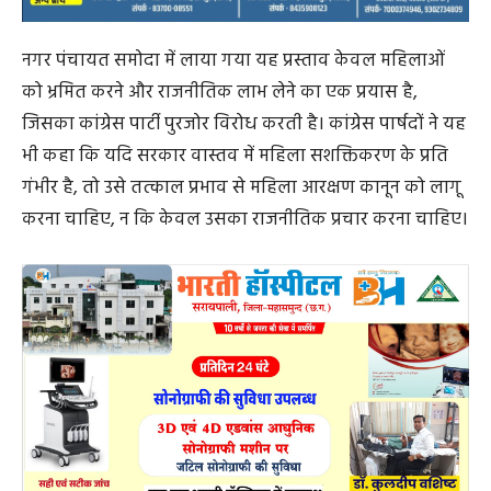
देवेंद्र साहू, दानेश्वरी साहू, गायत्री शोभा साहू, दीपा जगदीश साहू,
वैशालिनी ईश्वर साहू।साथ ही निर्दलीय पार्षद भीषम साहू एवं सोना
अमित राय का भी इस विरोध में सहयोग रहा।