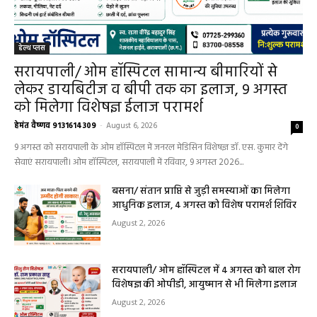
धर्म कर्म और इतिहास
Aaj ka panchang: आज का शुभ मुहूर्त: 5 मई 2026:
मंगलवार का पंचांग और शुभ समय
हेमंत वैष्णव 9131614309
-
May 5, 2026
0
05 May 2026 Today Shubh Muhurat : क्या आप आज कोई नया काम शुरू करने
की सोच रहे हैं? या कोई महत्वपूर्ण निर्णय लेने वाले...
5 May 2026 Ka Rashifal: आज बड़े मंगल के दिन
खुलेंगे इन राशियों के भाग्य के द्वार,पढ़ें दैनिक राशिफल
May 5, 2026
Aaj Ka Panchang 04 May 2026: आज बन रहा है
सर्वार्थ सिद्धि योग, नोट करें दिन के शुभ-अशुभ मुहूर्त, जानें
राहुकाल का समय
May 4, 2026
Aaj Ka Rashifal 4 May 2026 : सभी 12 राशियों के