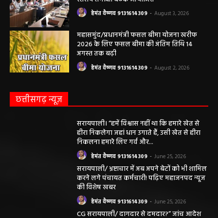
महाजनपद न्यूज की विषय सामग्री (कटेंट) से संबंधित किसी भी
सुझाव, शिकायत या राय भेजने के लिए हमसे संपर्क करें।
संपादक हेमंत वैष्णव
बीएसएनएल आफिस के पास बसना (महासमुंद) छत्तीसगढ़
मोबाईल न.9131614309