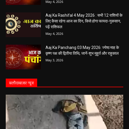
हेमंत वैष्णव 9131614309
-
June 1, 2026
बलौदाबाजार पुलिस की बड़ी कामयाबी: साइबर
ठगी का शिकार हुई ग्रामीण महिला को वापस मिले ₹1
लाख, पुलिस ने दिखाई मुस्तैदी
हेमंत वैष्णव 9131614309
-
June 1, 2026
सारंगढ़ न्यूज़