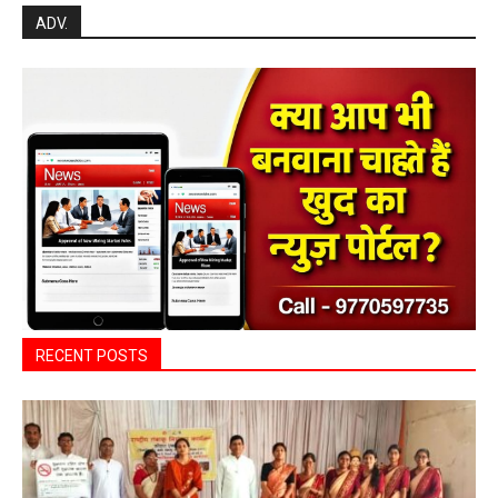
सरायपाली/ ओम हॉस्पिटल सामान्य बीमारियों से
लेकर डायबिटीज व बीपी तक का इलाज, 9 अगस्त
को मिलेगा विशेषज्ञ ईलाज परामर्श
हेमंत वैष्णव 9131614309
-
August 6, 2026
हेल्थ प्लस
0
महासमुंद कलेक्टर ने सुनी आमजनों की समस्याएं,
संबंधित विभागों को त्वरित निराकरण के दिए निर्देश
हेमंत वैष्णव 9131614309
-
Uncategorized
August 4, 2026
0
महासमुंद मातृ एवं शिशु मृत्यु दर में कमी लाने जिला
स्तरीय समीक्षा बैठक आयोजित
हेमंत वैष्णव 9131614309
-
August 3, 2026
महासमुंद
0
बसना/ संतान प्राप्ति से जुड़ी समस्याओं का मिलेगा
आधुनिक इलाज, 4 अगस्त को विशेष परामर्श शिविर
हेमंत वैष्णव 9131614309
-
August 2, 2026
बसना
0