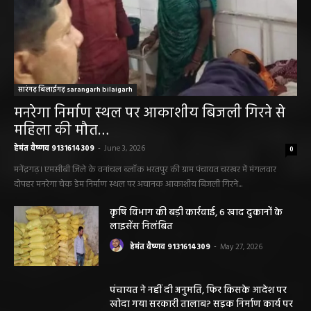
महासमुंद/प्रधानमंत्री फसल बीमा योजना खरीफ
2026 के लिए फसल बीमा की अंतिम तिथि 14
अगस्त तक बढ़ी
हेमंत वैष्णव 9131614309
-
August 2, 2026
छत्तीसगढ़ न्यूज़
सरायपाली। “हमें विश्वास नहीं था कि हमारे खेत से
हीरा निकलेगा जहां धान उगाते हैं, उसी खेत से हीरा
निकलना हमारे लिए गर्व और...
हेमंत वैष्णव 9131614309
-
June 25, 2026
सरायपाली/ भ्रष्टाचार में अब अपने बेटों को भी शामिल
करने लगे पंचायत कर्मचारी! पढ़िए महाजनपद न्यूज
की विशेष खबर
हेमंत वैष्णव 9131614309
-
June 25, 2026
CG सरायपाली/ दागदार से दमदार?” जांच आदेश
और पदोन्नति आदेश की वायरल पोस्ट से गरमाई
सियासत, कांग्रेस नेता और RTI कार्यकर्ता ने उठाए
सवाल