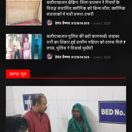
अवैध रेत और ईंट परिवहन के मामले में 6 वाहन जब्त
हेमंत वैष्णव 9131614309
-
May 19, 2026
महासमुंद न्यूज़
महासमुंद राष्ट्रीय तंबाकू नियंत्रण कार्यक्रम के तहत
जागरूकता कार्यशाला आयोजित विद्यार्थियों को
तंबाकू के दुष्प्रभावों की दी जानकारी
हेमंत वैष्णव 9131614309
-
August 7, 2026
सरायपाली/ ओम हॉस्पिटल सामान्य बीमारियों से
लेकर डायबिटीज व बीपी तक का इलाज, 9 अगस्त
को मिलेगा विशेषज्ञ ईलाज परामर्श
हेमंत वैष्णव 9131614309
-
August 6, 2026
महासमुंद मातृ एवं शिशु मृत्यु दर में कमी लाने जिला
स्तरीय समीक्षा बैठक आयोजित
हेमंत वैष्णव 9131614309
-
August 3, 2026