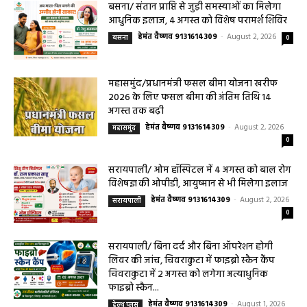
सरायपाली/ ओम हॉस्पिटल सामान्य बीमारियों से
लेकर डायबिटीज व बीपी तक का इलाज, 9 अगस्त
को मिलेगा विशेषज्ञ ईलाज परामर्श
हेमंत वैष्णव 9131614309
-
August 6, 2026
0
9 अगस्त को सरायपाली के ओम हॉस्पिटल में जनरल मेडिसिन विशेषज्ञ डॉ. एस. कुमार देंगे
सेवाएं सरायपाली। ओम हॉस्पिटल, सरायपाली में रविवार, 9 अगस्त 2026...
बसना/ संतान प्राप्ति से जुड़ी समस्याओं का मिलेगा
आधुनिक इलाज, 4 अगस्त को विशेष परामर्श शिविर
August 2, 2026
सरायपाली/ ओम हॉस्पिटल में 4 अगस्त को बाल रोग
विशेषज्ञ की ओपीडी, आयुष्मान से भी मिलेगा इलाज
August 2, 2026
सरायपाली/ बिना दर्द और बिना ऑपरेशन होगी
लिवर की जांच, चिवराकुटा में फाइब्रो स्कैन कैंप