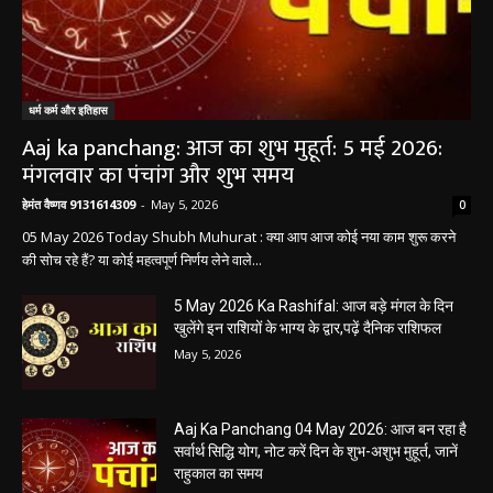
बलौदा बाजार
सीमेंट संयंत्र हादसा: ऊंचाई से गिरकर ठेका मजदूर की
मौत….
हेमंत वैष्णव 9131614309
-
June 9, 2026
0
बलौदाबाजार। जिले के ग्राम रवान स्थित एक सीमेंट संयंत्र में ऊंचाई से गिरने के कारण एक
ठेका मजदूर की मौत हो गई। मृतक की...
बलौदाबाजार के स्वच्छता कर्मियों को मिलेगा नया
आशियाना: 70 साल पुराने जर्जर आवासों की जगह
बनेंगे नए मकान, ₹117.14 लाख स्वीकृत
हेमंत वैष्णव 9131614309
-
June 1, 2026
बलौदाबाजार ब्रेकिंग: जिला प्रशासन ने नियमों के
विरुद्ध संचालित क्लीनिक को किया सील, क्लीनिक
संचालकों में मची अफरा-तफरी