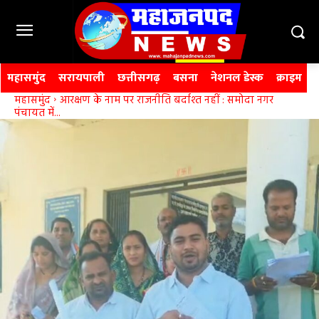
महासमुंद
सरायपाली
छत्तीसगढ़
बसना
नेशनल डेस्क
क्राइम
महासमुंद
आरक्षण के नाम पर राजनीति बर्दाश्त नहीं : समोदा नगर
पंचायत में...