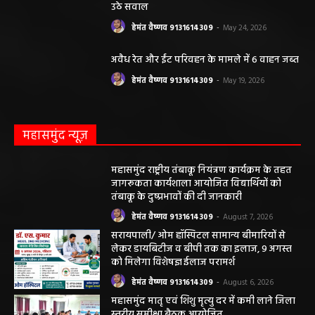
हेमंत वैष्णव 9131614309
-
June 14, 2026
भंवरपुर/ मरीज की जान से खिलवाड़ एक्सपायरी
बोतल चढ़ा कर डॉ साहब घंटों गायब महिला की
जान खतरे से……………….…..
हेमंत वैष्णव 9131614309
-
June 10, 2026
ABOUT US
DISCLAIMER//साइट के कुछ तत्वों में उपयोगकर्ताओं द्वारा
प्रस्तुत सामग्री ( समाचार / फोटो / विडियो आदि) शामिल होगी,
महाजनपद न्यूज इस तरह के सामग्रियों के लिए कोई जिम्मेदार नहीं
स्वीकार करता है। महाजनपद न्यूज में प्रकाशित ऐसी सामग्री के
लिए संवाददाता / खबर देने वाला स्वयं जिम्मेदार होगा, महाजनपद
न्यूज या उसके स्वामी, मुद्रक, प्रकाशक, संपादक की कोई भी
जिम्मेदारी नहीं होगी, सभी विवादों का न्याय क्षेत्र महासमुंद होगा,