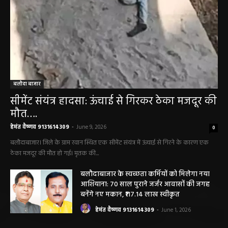
सारंगढ़ बिलाईगढ़ sarangarh bilaigarh
मनरेगा निर्माण स्थल पर आकाशीय बिजली गिरने से
महिला की मौत…
हेमंत वैष्णव 9131614309
-
June 3, 2026
0
मनेंद्रगढ़। एमसीबी जिले के वनांचल ब्लॉक भरतपुर की ग्राम पंचायत चरखर में मंगलवार
दोपहर मनरेगा चेक डेम निर्माण स्थल पर अचानक आकाशीय बिजली गिरने...
कृषि विभाग की बड़ी कार्रवाई, 6 खाद दुकानों के
लाइसेंस निलंबित
हेमंत वैष्णव 9131614309
-
May 27, 2026
पंचायत ने नहीं दी अनुमति, फिर किसके आदेश पर
खोदा गया सरकारी तालाब? सड़क निर्माण कार्य पर
उठे सवाल
हेमंत वैष्णव 9131614309
-
May 24, 2026