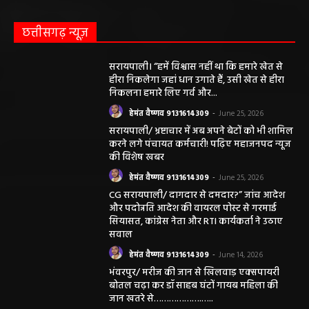
छत्तीसगढ़ न्यूज़
सरायपाली। “हमें विश्वास नहीं था कि हमारे खेत से
हीरा निकलेगा जहां धान उगाते हैं, उसी खेत से हीरा
निकलना हमारे लिए गर्व और...
हेमंत वैष्णव 9131614309
-
June 25, 2026
सरायपाली/ भ्रष्टाचार में अब अपने बेटों को भी शामिल
करने लगे पंचायत कर्मचारी! पढ़िए महाजनपद न्यूज
की विशेष खबर
हेमंत वैष्णव 9131614309
-
June 25, 2026
CG सरायपाली/ दागदार से दमदार?” जांच आदेश
और पदोन्नति आदेश की वायरल पोस्ट से गरमाई
सियासत, कांग्रेस नेता और RTI कार्यकर्ता ने उठाए
सवाल
हेमंत वैष्णव 9131614309
-
June 14, 2026
भंवरपुर/ मरीज की जान से खिलवाड़ एक्सपायरी
बोतल चढ़ा कर डॉ साहब घंटों गायब महिला की
जान खतरे से……………….…..