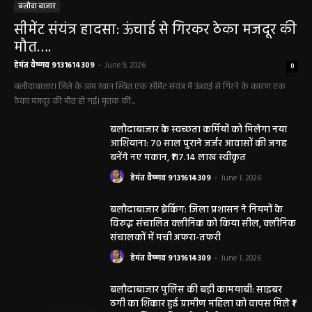
बलौदा बाजार
सीमेंट संयंत्र हादसा: ऊंचाई से गिरकर ठेका मजदूर की
मौत….
हेमंत वैष्णव 9131614309
-
June 9, 2026
0
बलौदाबाजार। जिले के ग्राम रवान स्थित एक सीमेंट संयंत्र में ऊंचाई से गिरने के कारण एक
ठेका मजदूर की मौत हो गई। मृतक की...
बलौदाबाजार के स्वच्छता कर्मियों को मिलेगा नया
आशियाना: 70 साल पुराने जर्जर आवासों की जगह
बनेंगे नए मकान, ₹117.14 लाख स्वीकृत
हेमंत वैष्णव 9131614309
-
June 1, 2026
बलौदाबाजार ब्रेकिंग: जिला प्रशासन ने नियमों के
विरुद्ध संचालित क्लीनिक को किया सील, क्लीनिक
संचालकों में मची अफरा-तफरी
हेमंत वैष्णव 9131614309
-
June 1, 2026
बलौदाबाजार पुलिस की बड़ी कामयाबी: साइबर
ठगी का शिकार हुई ग्रामीण महिला को वापस मिले ₹1