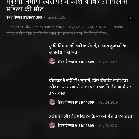
मनरेगा निर्माण स्थल पर आकाशीय बिजली गिरने से
महिला की मौत…
हेमंत वैष्णव 9131614309
-
June 3, 2026
0
मनेंद्रगढ़। एमसीबी जिले के वनांचल ब्लॉक भरतपुर की ग्राम पंचायत चरखर में मंगलवार
दोपहर मनरेगा चेक डेम निर्माण स्थल पर अचानक आकाशीय बिजली गिरने...
कृषि विभाग की बड़ी कार्रवाई, 6 खाद दुकानों के
लाइसेंस निलंबित
हेमंत वैष्णव 9131614309
-
May 27, 2026
पंचायत ने नहीं दी अनुमति, फिर किसके आदेश पर
खोदा गया सरकारी तालाब? सड़क निर्माण कार्य पर
उठे सवाल
हेमंत वैष्णव 9131614309
-
May 24, 2026
अवैध रेत और ईंट परिवहन के मामले में 6 वाहन जब्त
हेमंत वैष्णव 9131614309
-
May 19, 2026