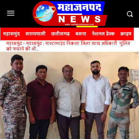
महासमुंद
सरायपाली
छत्तीसगढ़
बसना
नेशनल डेस्क
क्राइम
महासमुंद
महासमुंद : मास्टरमाइंड निकला जिला खाद्य अधिकारी पुलिस
को फसाने की थी...