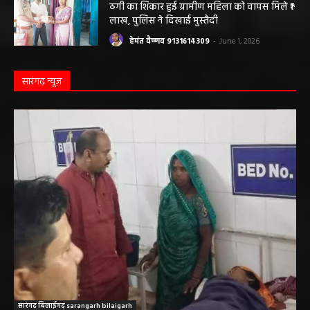
ठगी का शिकार हुई ग्रामीण महिला को वापस मिले ₹1
लाख, पुलिस ने दिखाई मुस्तैदी
हेमंत वैष्णव 9131614309
-
June 1, 2026
सारंगढ़ न्यूज़
सारंगढ़ बिलाईगढ़ sarangarh bilaigarh