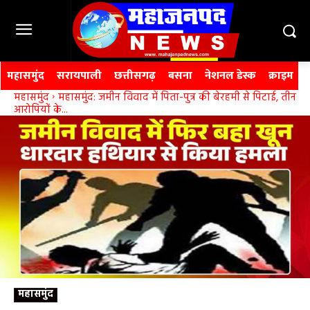
महासमुंद
सरायपाली
छत्तीसगढ़
बसना
नेशनल डेस्क
क्राइम
महासमुंद
महासमुंद: जमीन विवाद में पिता-पुत्र की बेरहमी से पिटाई, तीन
आरोपियों के...
महासमुंद