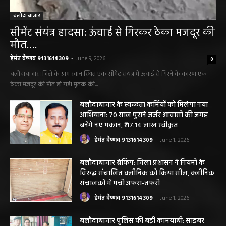
बलौदा बाजार
सीमेंट संयंत्र हादसा: ऊंचाई से गिरकर ठेका मजदूर की
मौत….
हेमंत वैष्णव 9131614309
-
June 9, 2026
0
बलौदाबाजार। जिले के ग्राम रवान स्थित एक सीमेंट संयंत्र में ऊंचाई से गिरने के कारण एक
ठेका मजदूर की मौत हो गई। मृतक की...
बलौदाबाजार के स्वच्छता कर्मियों को मिलेगा नया
आशियाना: 70 साल पुराने जर्जर आवासों की जगह
बनेंगे नए मकान, ₹117.14 लाख स्वीकृत
हेमंत वैष्णव 9131614309
-
June 1, 2026
बलौदाबाजार ब्रेकिंग: जिला प्रशासन ने नियमों के
विरुद्ध संचालित क्लीनिक को किया सील, क्लीनिक
संचालकों में मची अफरा-तफरी
हेमंत वैष्णव 9131614309
-
June 1, 2026
बलौदाबाजार पुलिस की बड़ी कामयाबी: साइबर