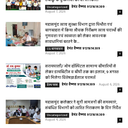
हेमंत वैष्णव 9131614309
-
Uncategorized
August 7, 2026
0
महासमुंद खाद्य सुरक्षा विभाग द्वारा पिथौरा एवं
बागबाहरा में किया औचक निरीक्षण खाद्य पदार्थों की
गुणवत्ता एवं स्वच्छता को लेकर आवश्यक
सावधानियां बरतने के...
हेमंत वैष्णव 9131614309
-
CG बागबाहरा
August 7, 2026
0
सरायपाली/ ओम हॉस्पिटल सामान्य बीमारियों से
लेकर डायबिटीज व बीपी तक का इलाज, 9 अगस्त
को मिलेगा विशेषज्ञ ईलाज परामर्श
हेमंत वैष्णव 9131614309
-
August 6, 2026
हेल्थ प्लस
0
महासमुंद कलेक्टर ने सुनी आमजनों की समस्याएं,
संबंधित विभागों को त्वरित निराकरण के दिए निर्देश
हेमंत वैष्णव 9131614309
-
Uncategorized
August 4, 2026
0