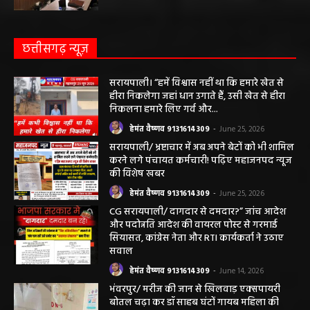
छत्तीसगढ़ न्यूज़
सरायपाली। “हमें विश्वास नहीं था कि हमारे खेत से
हीरा निकलेगा जहां धान उगाते हैं, उसी खेत से हीरा
निकलना हमारे लिए गर्व और...
हेमंत वैष्णव 9131614309
-
June 25, 2026
सरायपाली/ भ्रष्टाचार में अब अपने बेटों को भी शामिल
करने लगे पंचायत कर्मचारी! पढ़िए महाजनपद न्यूज
की विशेष खबर
हेमंत वैष्णव 9131614309
-
June 25, 2026
CG सरायपाली/ दागदार से दमदार?” जांच आदेश
और पदोन्नति आदेश की वायरल पोस्ट से गरमाई
सियासत, कांग्रेस नेता और RTI कार्यकर्ता ने उठाए
सवाल
हेमंत वैष्णव 9131614309
-
June 14, 2026
भंवरपुर/ मरीज की जान से खिलवाड़ एक्सपायरी
बोतल चढ़ा कर डॉ साहब घंटों गायब महिला की