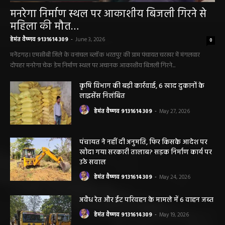
मनरेगा निर्माण स्थल पर आकाशीय बिजली गिरने से
महिला की मौत…
हेमंत वैष्णव 9131614309
-
June 3, 2026
0
मनेंद्रगढ़। एमसीबी जिले के वनांचल ब्लॉक भरतपुर की ग्राम पंचायत चरखर में मंगलवार
दोपहर मनरेगा चेक डेम निर्माण स्थल पर अचानक आकाशीय बिजली गिरने...
कृषि विभाग की बड़ी कार्रवाई, 6 खाद दुकानों के
लाइसेंस निलंबित
हेमंत वैष्णव 9131614309
-
May 27, 2026
पंचायत ने नहीं दी अनुमति, फिर किसके आदेश पर
खोदा गया सरकारी तालाब? सड़क निर्माण कार्य पर
उठे सवाल
हेमंत वैष्णव 9131614309
-
May 24, 2026
अवैध रेत और ईंट परिवहन के मामले में 6 वाहन जब्त
हेमंत वैष्णव 9131614309
-
May 19, 2026