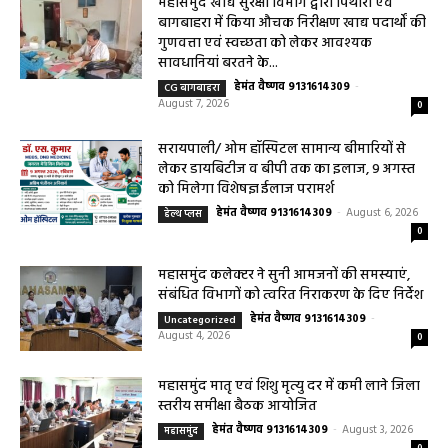
महासमुंद खाद्य सुरक्षा विभाग द्वारा पिथौरा एवं
बागबाहरा में किया औचक निरीक्षण खाद्य पदार्थों की
गुणवत्ता एवं स्वच्छता को लेकर आवश्यक
सावधानियां बरतने के...
हेमंत वैष्णव 9131614309
-
CG बागबाहरा
August 7, 2026
0
सरायपाली/ ओम हॉस्पिटल सामान्य बीमारियों से
लेकर डायबिटीज व बीपी तक का इलाज, 9 अगस्त
को मिलेगा विशेषज्ञ ईलाज परामर्श
हेमंत वैष्णव 9131614309
-
August 6, 2026
हेल्थ प्लस
0
महासमुंद कलेक्टर ने सुनी आमजनों की समस्याएं,
संबंधित विभागों को त्वरित निराकरण के दिए निर्देश
हेमंत वैष्णव 9131614309
-
Uncategorized
August 4, 2026
0
महासमुंद मातृ एवं शिशु मृत्यु दर में कमी लाने जिला
स्तरीय समीक्षा बैठक आयोजित
हेमंत वैष्णव 9131614309
-
August 3, 2026
महासमुंद