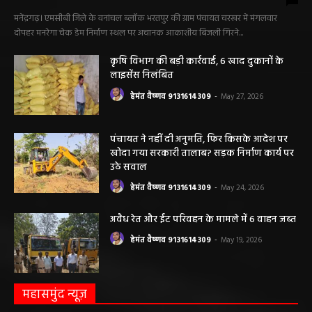
मनेंद्रगढ़। एमसीबी जिले के वनांचल ब्लॉक भरतपुर की ग्राम पंचायत चरखर में मंगलवार
दोपहर मनरेगा चेक डेम निर्माण स्थल पर अचानक आकाशीय बिजली गिरने...
कृषि विभाग की बड़ी कार्रवाई, 6 खाद दुकानों के
लाइसेंस निलंबित
हेमंत वैष्णव 9131614309
-
May 27, 2026
पंचायत ने नहीं दी अनुमति, फिर किसके आदेश पर
खोदा गया सरकारी तालाब? सड़क निर्माण कार्य पर
उठे सवाल
हेमंत वैष्णव 9131614309
-
May 24, 2026
अवैध रेत और ईंट परिवहन के मामले में 6 वाहन जब्त
हेमंत वैष्णव 9131614309
-
May 19, 2026
महासमुंद न्यूज़