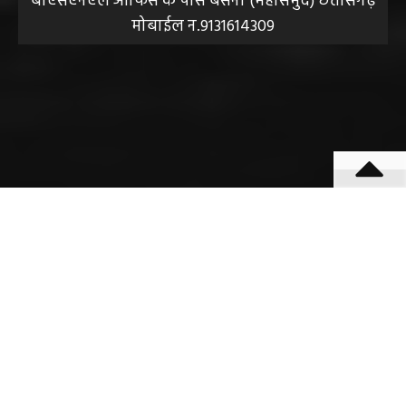
बीएसएनएल आफिस के पास बसना (महासमुंद) छत्तीसगढ़
मोबाईल न.9131614309