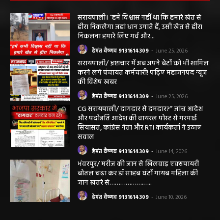
सरायपाली। “हमें विश्वास नहीं था कि हमारे खेत से
हीरा निकलेगा जहां धान उगाते हैं, उसी खेत से हीरा
निकलना हमारे लिए गर्व और...
हेमंत वैष्णव 9131614309
-
June 25, 2026
सरायपाली/ भ्रष्टाचार में अब अपने बेटों को भी शामिल
करने लगे पंचायत कर्मचारी! पढ़िए महाजनपद न्यूज
की विशेष खबर
हेमंत वैष्णव 9131614309
-
June 25, 2026
CG सरायपाली/ दागदार से दमदार?” जांच आदेश
और पदोन्नति आदेश की वायरल पोस्ट से गरमाई
सियासत, कांग्रेस नेता और RTI कार्यकर्ता ने उठाए
सवाल
हेमंत वैष्णव 9131614309
-
June 14, 2026
भंवरपुर/ मरीज की जान से खिलवाड़ एक्सपायरी
बोतल चढ़ा कर डॉ साहब घंटों गायब महिला की
जान खतरे से……………….…..
हेमंत वैष्णव 9131614309
-
June 10, 2026