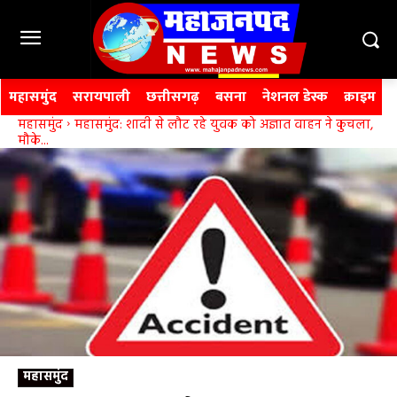
महासमुंद
सरायपाली
छत्तीसगढ़
बसना
नेशनल डेस्क
क्राइम
महासमुंद
महासमुंद: शादी से लौट रहे युवक को अज्ञात वाहन ने कुचला,
मौके...
महासमुंद