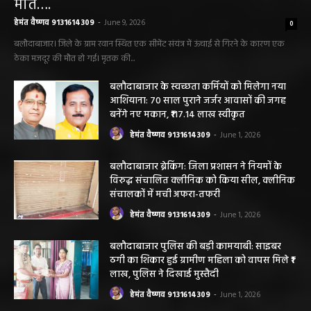
मौत….
हेमंत वैष्णव 9131614309
-
June 9, 2026
0
बलौदाबाजार। जिले के ग्राम रवान स्थित एक सीमेंट संयंत्र में ऊंचाई से गिरने के कारण एक
ठेका मजदूर की मौत हो गई। मृतक की...
बलौदाबाजार के स्वच्छता कर्मियों को मिलेगा नया
आशियाना: 70 साल पुराने जर्जर आवासों की जगह
बनेंगे नए मकान, ₹117.14 लाख स्वीकृत
हेमंत वैष्णव 9131614309
-
June 1, 2026
बलौदाबाजार ब्रेकिंग: जिला प्रशासन ने नियमों के
विरुद्ध संचालित क्लीनिक को किया सील, क्लीनिक
संचालकों में मची अफरा-तफरी
हेमंत वैष्णव 9131614309
-
June 1, 2026
बलौदाबाजार पुलिस की बड़ी कामयाबी: साइबर
ठगी का शिकार हुई ग्रामीण महिला को वापस मिले ₹1
लाख, पुलिस ने दिखाई मुस्तैदी
हेमंत वैष्णव 9131614309
-
June 1, 2026