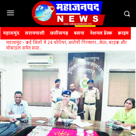
महासमुंद
सरायपाली
छत्तीसगढ़
बसना
नेशनल डेस्क
क्राइम
महासमुंद
कई जिलों में 24 चोरियां, आरोपी गिरफ्तार...जेवर, बाइक और
मोबाइल समेत सवा...