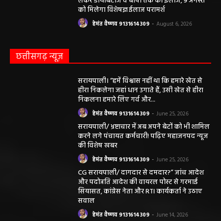
लेकर डायबिटीज व बीपी तक का इलाज, 9 अगस्त
को मिलेगा विशेषज्ञ ईलाज परामर्श
हेमंत वैष्णव 9131614309
-
August 6, 2026
छत्तीसगढ़ न्यूज़
सरायपाली। “हमें विश्वास नहीं था कि हमारे खेत से
हीरा निकलेगा जहां धान उगाते हैं, उसी खेत से हीरा
निकलना हमारे लिए गर्व और...
हेमंत वैष्णव 9131614309
-
June 25, 2026
सरायपाली/ भ्रष्टाचार में अब अपने बेटों को भी शामिल
करने लगे पंचायत कर्मचारी! पढ़िए महाजनपद न्यूज
की विशेष खबर
हेमंत वैष्णव 9131614309
-
June 25, 2026
CG सरायपाली/ दागदार से दमदार?” जांच आदेश
और पदोन्नति आदेश की वायरल पोस्ट से गरमाई
सियासत, कांग्रेस नेता और RTI कार्यकर्ता ने उठाए
सवाल
हेमंत वैष्णव 9131614309
-
June 14, 2026