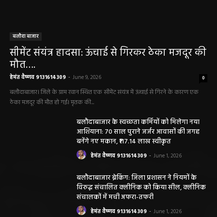
बलौदा बाजार
सीमेंट संयंत्र हादसा: ऊंचाई से गिरकर ठेका मजदूर की
मौत….
हेमंत वैष्णव 9131614309
-
June 9, 2026
0
बलौदाबाजार। जिले के ग्राम रवान स्थित एक सीमेंट संयंत्र में ऊंचाई से गिरने के कारण एक
ठेका मजदूर की मौत हो गई। मृतक की...
बलौदाबाजार के स्वच्छता कर्मियों को मिलेगा नया
आशियाना: 70 साल पुराने जर्जर आवासों की जगह
बनेंगे नए मकान, ₹117.14 लाख स्वीकृत
हेमंत वैष्णव 9131614309
-
June 1, 2026
बलौदाबाजार ब्रेकिंग: जिला प्रशासन ने नियमों के
विरुद्ध संचालित क्लीनिक को किया सील, क्लीनिक
संचालकों में मची अफरा-तफरी
हेमंत वैष्णव 9131614309
-
June 1, 2026