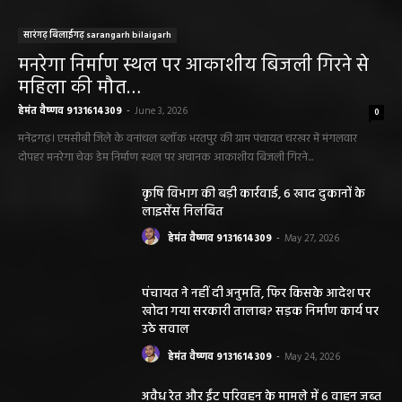
सारंगढ़ बिलाईगढ़ sarangarh bilaigarh
मनरेगा निर्माण स्थल पर आकाशीय बिजली गिरने से
महिला की मौत…
हेमंत वैष्णव 9131614309
-
June 3, 2026
0
मनेंद्रगढ़। एमसीबी जिले के वनांचल ब्लॉक भरतपुर की ग्राम पंचायत चरखर में मंगलवार
दोपहर मनरेगा चेक डेम निर्माण स्थल पर अचानक आकाशीय बिजली गिरने...
कृषि विभाग की बड़ी कार्रवाई, 6 खाद दुकानों के
लाइसेंस निलंबित
हेमंत वैष्णव 9131614309
-
May 27, 2026
पंचायत ने नहीं दी अनुमति, फिर किसके आदेश पर
खोदा गया सरकारी तालाब? सड़क निर्माण कार्य पर
उठे सवाल
हेमंत वैष्णव 9131614309
-
May 24, 2026
अवैध रेत और ईंट परिवहन के मामले में 6 वाहन जब्त