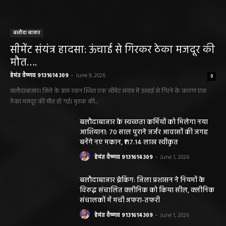
बलौदा बाजार
सीमेंट संयंत्र हादसा: ऊंचाई से गिरकर ठेका मजदूर की
मौत….
हेमंत वैष्णव 9131614309
-
June 9, 2026
0
बलौदाबाजार। जिले के ग्राम रवान स्थित एक सीमेंट संयंत्र में ऊंचाई से गिरने के कारण एक
ठेका मजदूर की मौत हो गई। मृतक की...
बलौदाबाजार के स्वच्छता कर्मियों को मिलेगा नया
आशियाना: 70 साल पुराने जर्जर आवासों की जगह
बनेंगे नए मकान, ₹117.14 लाख स्वीकृत
हेमंत वैष्णव 9131614309
-
June 1, 2026
बलौदाबाजार ब्रेकिंग: जिला प्रशासन ने नियमों के
विरुद्ध संचालित क्लीनिक को किया सील, क्लीनिक
संचालकों में मची अफरा-तफरी
हेमंत वैष्णव 9131614309
-
June 1, 2026