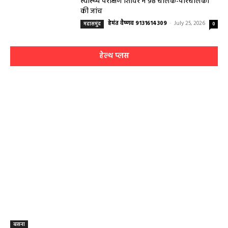
स्वास्थ्य परीक्षण शिविर में 98 चालक-परिचालकों
की जांच
हेमंत वैष्णव 9131614309
-
July 25, 2026
महासमुंद
0
हेल्थ प्लस
बसना