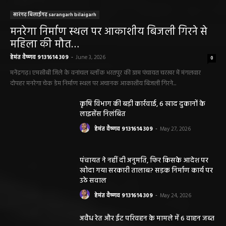
सारंगढ़ बिलाईगढ़ sarangarh bilaigarh
मनरेगा निर्माण स्थल पर आकाशीय बिजली गिरने से
महिला की मौत…
हेमंत वैष्णव 9131614309
-
June 3, 2026
0
मनेंद्रगढ़। एमसीबी जिले के वनांचल ब्लॉक भरतपुर की ग्राम पंचायत चरखर में मंगलवार
दोपहर मनरेगा चेक डेम निर्माण स्थल पर अचानक आकाशीय बिजली गिरने...
कृषि विभाग की बड़ी कार्रवाई, 6 खाद दुकानों के
लाइसेंस निलंबित
हेमंत वैष्णव 9131614309
-
May 27, 2026
पंचायत ने नहीं दी अनुमति, फिर किसके आदेश पर
खोदा गया सरकारी तालाब? सड़क निर्माण कार्य पर
उठे सवाल
हेमंत वैष्णव 9131614309
-
May 24, 2026
अवैध रेत और ईंट परिवहन के मामले में 6 वाहन जब्त