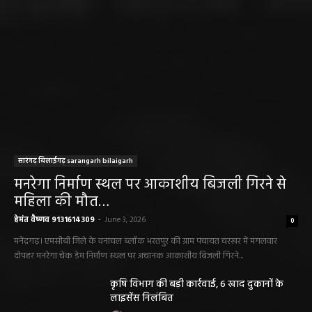
सारंगढ़ बिलाईगढ़ sarangarh bilaigarh
मनरेगा निर्माण स्थल पर आकाशीय बिजली गिरने से
महिला की मौत…
हेमंत वैष्णव 9131614309
-
June 3, 2026
0
मनेंद्रगढ़। एमसीबी जिले के वनांचल ब्लॉक भरतपुर की ग्राम पंचायत चरखर में मंगलवार
दोपहर मनरेगा चेक डेम निर्माण स्थल पर अचानक आकाशीय बिजली गिरने...
कृषि विभाग की बड़ी कार्रवाई, 6 खाद दुकानों के
लाइसेंस निलंबित