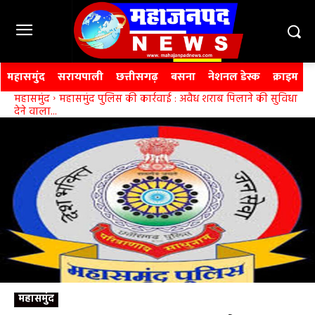
महासमुंद
सरायपाली
छत्तीसगढ़
बसना
नेशनल डेस्क
क्राइम
महासमुंद
महासमुंद पुलिस की कार्रवाई : अवैध शराब पिलाने की सुविधा
देने वाला...
महासमुंद