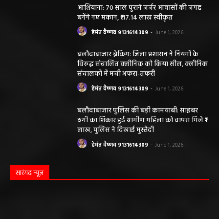
आशियाना: 70 साल पुराने जर्जर आवासों की जगह
बनेंगे नए मकान, ₹117.14 लाख स्वीकृत
हेमंत वैष्णव 9131614309
-
June 1, 2026
बलौदाबाजार ब्रेकिंग: जिला प्रशासन ने नियमों के
विरुद्ध संचालित क्लीनिक को किया सील, क्लीनिक
संचालकों में मची अफरा-तफरी
हेमंत वैष्णव 9131614309
-
June 1, 2026
बलौदाबाजार पुलिस की बड़ी कामयाबी: साइबर
ठगी का शिकार हुई ग्रामीण महिला को वापस मिले ₹1
लाख, पुलिस ने दिखाई मुस्तैदी
हेमंत वैष्णव 9131614309
-
June 1, 2026
सारंगढ़ न्यूज़