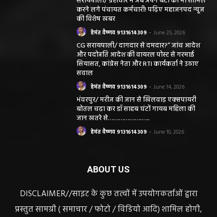
सरायपाली/ भ्रष्टाचार में अब अपने बेटों को भी शामिल
करने लगे पंचायत कर्मचारी! पढ़िए महाजनपद न्यूज
की विशेष खबर
हेमंत वैष्णव 9131614309
-
June 25, 2026
CG सरायपाली/ दागदार से दमदार?” जांच आदेश
और पदोन्नति आदेश की वायरल पोस्ट से गरमाई
सियासत, कांग्रेस नेता और RTI कार्यकर्ता ने उठाए
सवाल
हेमंत वैष्णव 9131614309
-
June 14, 2026
भंवरपुर/ मरीज की जान से खिलवाड़ एक्सपायरी
बोतल चढ़ा कर डॉ साहब घंटों गायब महिला की
जान खतरे से……………….…..
हेमंत वैष्णव 9131614309
-
June 10, 2026
ABOUT US
DISCLAIMER//साइट के कुछ तत्वों में उपयोगकर्ताओं द्वारा
प्रस्तुत सामग्री ( समाचार / फोटो / विडियो आदि) शामिल होगी,