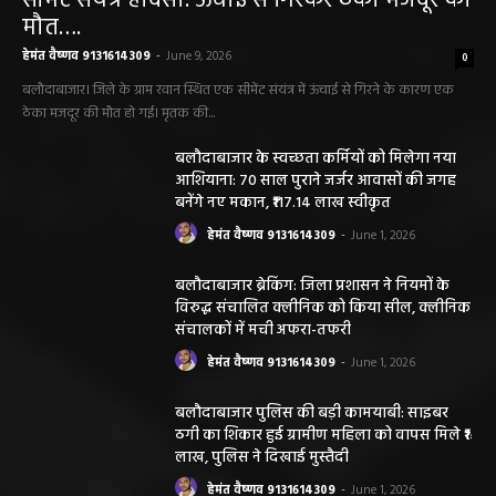
सीमेंट संयंत्र हादसा: ऊंचाई से गिरकर ठेका मजदूर की
मौत….
हेमंत वैष्णव 9131614309
-
June 9, 2026
0
बलौदाबाजार। जिले के ग्राम रवान स्थित एक सीमेंट संयंत्र में ऊंचाई से गिरने के कारण एक
ठेका मजदूर की मौत हो गई। मृतक की...
बलौदाबाजार के स्वच्छता कर्मियों को मिलेगा नया
आशियाना: 70 साल पुराने जर्जर आवासों की जगह
बनेंगे नए मकान, ₹117.14 लाख स्वीकृत
हेमंत वैष्णव 9131614309
-
June 1, 2026
बलौदाबाजार ब्रेकिंग: जिला प्रशासन ने नियमों के
विरुद्ध संचालित क्लीनिक को किया सील, क्लीनिक
संचालकों में मची अफरा-तफरी
हेमंत वैष्णव 9131614309
-
June 1, 2026
बलौदाबाजार पुलिस की बड़ी कामयाबी: साइबर
ठगी का शिकार हुई ग्रामीण महिला को वापस मिले ₹1
लाख, पुलिस ने दिखाई मुस्तैदी
हेमंत वैष्णव 9131614309
-
June 1, 2026