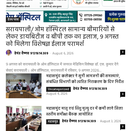
हेल्थ प्लस
सरायपाली/ ओम हॉस्पिटल सामान्य बीमारियों से
लेकर डायबिटीज व बीपी तक का इलाज, 9 अगस्त
को मिलेगा विशेषज्ञ ईलाज परामर्श
0
हेमंत वैष्णव 9131614309
-
August 6, 2026
9 अगस्त को सरायपाली के ओम हॉस्पिटल में जनरल मेडिसिन विशेषज्ञ डॉ. एस. कुमार देंगे
सेवाएं सरायपाली। ओम हॉस्पिटल, सरायपाली में रविवार, 9 अगस्त 2026...
महासमुंद कलेक्टर ने सुनी आमजनों की समस्याएं,
संबंधित विभागों को त्वरित निराकरण के दिए निर्देश
हेमंत वैष्णव 9131614309
-
Uncategorized
August 4, 2026
0
महासमुंद मातृ एवं शिशु मृत्यु दर में कमी लाने जिला
स्तरीय समीक्षा बैठक आयोजित
हेमंत वैष्णव 9131614309
-
August 3, 2026
महासमुंद
0