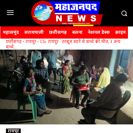
महासमुंद
सरायपाली
छत्तीसगढ़
बसना
नेशनल डेस्क
क्राइम
छत्तीसगढ़
रायपुर
CG: रायपुर : तरबूज खाने से बच्चे की मौत, 3 अन्य
बच्चे...
रायपुर