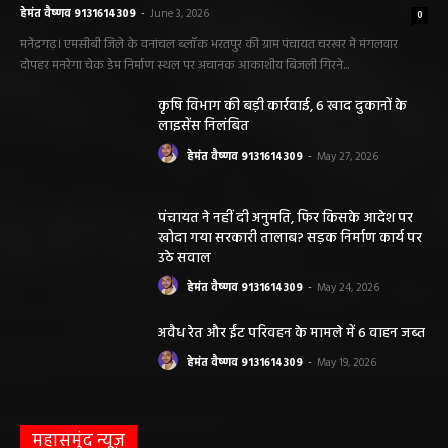
हेमंत वैष्णव 9131614309
-
June 3, 2026
0
मनेंद्रगढ़। एमसीबी जिले के वनांचल ब्लॉक भरतपुर की ग्राम पंचायत चरखर में मंगलवार
दोपहर मनरेगा चेक डेम निर्माण स्थल पर अचानक आकाशीय बिजली गिरने...
कृषि विभाग की बड़ी कार्रवाई, 6 खाद दुकानों के
लाइसेंस निलंबित
हेमंत वैष्णव 9131614309
-
May 27, 2026
पंचायत ने नहीं दी अनुमति, फिर किसके आदेश पर
खोदा गया सरकारी तालाब? सड़क निर्माण कार्य पर
उठे सवाल
हेमंत वैष्णव 9131614309
-
May 24, 2026
अवैध रेत और ईंट परिवहन के मामले में 6 वाहन जब्त
हेमंत वैष्णव 9131614309
-
May 19, 2026
महासमुंद न्यूज़