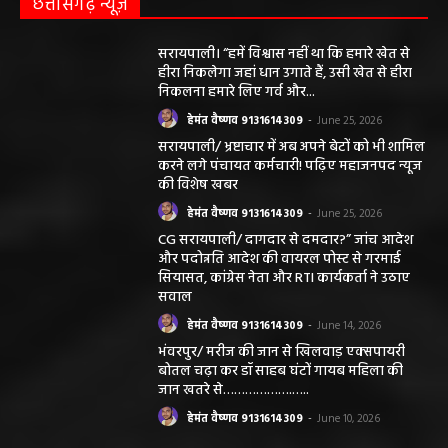
छत्तीसगढ़ न्यूज़
सरायपाली। “हमें विश्वास नहीं था कि हमारे खेत से
हीरा निकलेगा जहां धान उगाते हैं, उसी खेत से हीरा
निकलना हमारे लिए गर्व और...
हेमंत वैष्णव 9131614309
-
June 25, 2026
सरायपाली/ भ्रष्टाचार में अब अपने बेटों को भी शामिल
करने लगे पंचायत कर्मचारी! पढ़िए महाजनपद न्यूज
की विशेष खबर
हेमंत वैष्णव 9131614309
-
June 25, 2026
CG सरायपाली/ दागदार से दमदार?” जांच आदेश
और पदोन्नति आदेश की वायरल पोस्ट से गरमाई
सियासत, कांग्रेस नेता और RTI कार्यकर्ता ने उठाए
सवाल
हेमंत वैष्णव 9131614309
-
June 14, 2026
भंवरपुर/ मरीज की जान से खिलवाड़ एक्सपायरी
बोतल चढ़ा कर डॉ साहब घंटों गायब महिला की
जान खतरे से……………….…..
हेमंत वैष्णव 9131614309
-
June 10, 2026