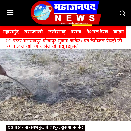
महासमुंद
सरायपाली
छत्तीसगढ़
बसना
नेशनल डेस्क
क्राइम
CG बस्तर नारायणपुर, बीजापुर, सुकमा कांकेर
बंद केमिकल फैक्ट्री की
जमीन उगल रही अंगारे, खेल रहे मासूम झुलसे।
CG बस्तर नारायणपुर, बीजापुर, सुकमा कांकेर