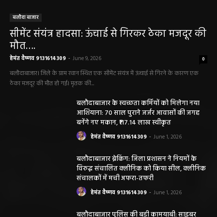
बलौदा बाजार
सीमेंट संयंत्र हादसा: ऊंचाई से गिरकर ठेका मजदूर की
मौत….
हेमंत वैष्णव 9131614309
-
June 9, 2026
0
बलौदाबाजार। जिले के ग्राम रवान स्थित एक सीमेंट संयंत्र में ऊंचाई से गिरने के कारण एक
ठेका मजदूर की मौत हो गई। मृतक की...
बलौदाबाजार के स्वच्छता कर्मियों को मिलेगा नया
आशियाना: 70 साल पुराने जर्जर आवासों की जगह
बनेंगे नए मकान, ₹117.14 लाख स्वीकृत
हेमंत वैष्णव 9131614309
-
June 1, 2026
बलौदाबाजार ब्रेकिंग: जिला प्रशासन ने नियमों के
विरुद्ध संचालित क्लीनिक को किया सील, क्लीनिक
संचालकों में मची अफरा-तफरी
हेमंत वैष्णव 9131614309
-
June 1, 2026
बलौदाबाजार पुलिस की बड़ी कामयाबी: साइबर