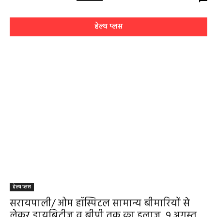
हेल्थ प्लस
हेल्थ प्लस
सरायपाली/ ओम हॉस्पिटल सामान्य बीमारियों से
लेकर डायबिटीज व बीपी तक का इलाज, 9 अगस्त