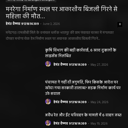
मनरेगा निर्माण स्थल पर आकाशीय बिजली गिरने से
महिला की मौत…
हेमंत वैष्णव 9131614309
-
June 3, 2026
0
मनेंद्रगढ़। एमसीबी जिले के वनांचल ब्लॉक भरतपुर की ग्राम पंचायत चरखर में मंगलवार
दोपहर मनरेगा चेक डेम निर्माण स्थल पर अचानक आकाशीय बिजली गिरने...
कृषि विभाग की बड़ी कार्रवाई, 6 खाद दुकानों के
लाइसेंस निलंबित
हेमंत वैष्णव 9131614309
-
May 27, 2026
पंचायत ने नहीं दी अनुमति, फिर किसके आदेश पर
खोदा गया सरकारी तालाब? सड़क निर्माण कार्य पर
उठे सवाल
हेमंत वैष्णव 9131614309
-
May 24, 2026
अवैध रेत और ईंट परिवहन के मामले में 6 वाहन जब्त
हेमंत वैष्णव 9131614309
-
May 19, 2026