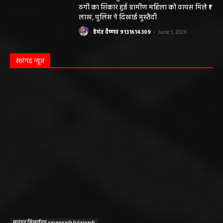
ठगी का शिकार हुई ग्रामीण महिला को वापस मिले ₹1
लाख, पुलिस ने दिखाई मुस्तैदी
हेमंत वैष्णव 9131614309
-
June 1, 2026
सारंगढ़ न्यूज़
सारंगढ़ बिलाईगढ़ sarangarh bilaigarh