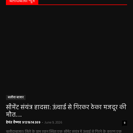
बलौदाबाज़ार न्यूज़
बलौदा बाजार
सीमेंट संयंत्र हादसा: ऊंचाई से गिरकर ठेका मजदूर की
मौत….
हेमंत वैष्णव 9131614309
-
June 9, 2026
0
बलौदाबाजार। जिले के ग्राम रवान स्थित एक सीमेंट संयंत्र में ऊंचाई से गिरने के कारण एक