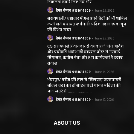
निकलना हमारे लिए गर्व और...
हेमंत वैष्णव 9131614309
-
June 25, 2026
सरायपाली/ भ्रष्टाचार में अब अपने बेटों को भी शामिल
करने लगे पंचायत कर्मचारी! पढ़िए महाजनपद न्यूज
की विशेष खबर
हेमंत वैष्णव 9131614309
-
June 25, 2026
CG सरायपाली/ दागदार से दमदार?” जांच आदेश
और पदोन्नति आदेश की वायरल पोस्ट से गरमाई
सियासत, कांग्रेस नेता और RTI कार्यकर्ता ने उठाए
सवाल
हेमंत वैष्णव 9131614309
-
June 14, 2026
भंवरपुर/ मरीज की जान से खिलवाड़ एक्सपायरी
बोतल चढ़ा कर डॉ साहब घंटों गायब महिला की
जान खतरे से……………….…..
हेमंत वैष्णव 9131614309
-
June 10, 2026
ABOUT US