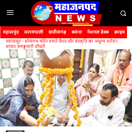
महासमुंद
सरायपाली
छत्तीसगढ़
बसना
नेशनल डेस्क
क्राइम
महासमुंद
सोमनाथ मंदिर हमारे वैभव और संस्कृति का अमूल्य धरोहर-
सांसद रूपकुमारी चौधरी