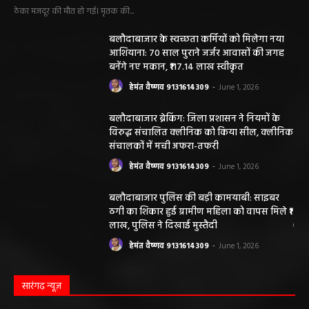
ठेका मजदूर की मौत हो गई। मृतक की...
बलौदाबाजार के स्वच्छता कर्मियों को मिलेगा नया
आशियाना: 70 साल पुराने जर्जर आवासों की जगह
बनेंगे नए मकान, ₹117.14 लाख स्वीकृत
हेमंत वैष्णव 9131614309
-
June 1, 2026
बलौदाबाजार ब्रेकिंग: जिला प्रशासन ने नियमों के
विरुद्ध संचालित क्लीनिक को किया सील, क्लीनिक
संचालकों में मची अफरा-तफरी
हेमंत वैष्णव 9131614309
-
June 1, 2026
बलौदाबाजार पुलिस की बड़ी कामयाबी: साइबर
ठगी का शिकार हुई ग्रामीण महिला को वापस मिले ₹1
लाख, पुलिस ने दिखाई मुस्तैदी
हेमंत वैष्णव 9131614309
-
June 1, 2026
सारंगढ़ न्यूज़