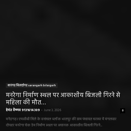
सारंगढ़ बिलाईगढ़ sarangarh bilaigarh
मनरेगा निर्माण स्थल पर आकाशीय बिजली गिरने से
महिला की मौत…
हेमंत वैष्णव 9131614309
-
June 3, 2026
0
मनेंद्रगढ़। एमसीबी जिले के वनांचल ब्लॉक भरतपुर की ग्राम पंचायत चरखर में मंगलवार
दोपहर मनरेगा चेक डेम निर्माण स्थल पर अचानक आकाशीय बिजली गिरने...