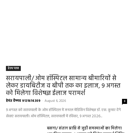
हेल्थ प्लस
सरायपाली/ ओम हॉस्पिटल सामान्य बीमारियों से
लेकर डायबिटीज व बीपी तक का इलाज, 9 अगस्त
को मिलेगा विशेषज्ञ ईलाज परामर्श
हेमंत वैष्णव 9131614309
-
August 6, 2026
0
9 अगस्त को सरायपाली के ओम हॉस्पिटल में जनरल मेडिसिन विशेषज्ञ डॉ. एस. कुमार देंगे
सेवाएं सरायपाली। ओम हॉस्पिटल, सरायपाली में रविवार, 9 अगस्त 2026...
बसना/ संतान प्राप्ति से जुड़ी समस्याओं का मिलेगा