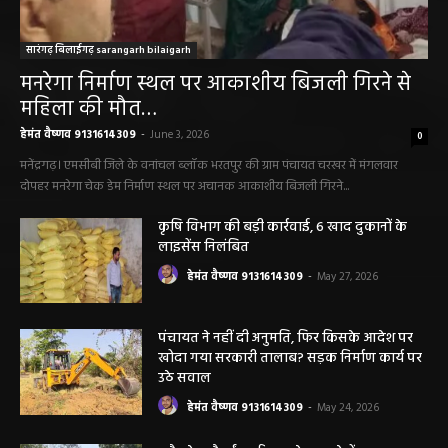
सारंगढ़ बिलाईगढ़ sarangarh bilaigarh
मनरेगा निर्माण स्थल पर आकाशीय बिजली गिरने से
महिला की मौत…
हेमंत वैष्णव 9131614309
-
June 3, 2026
0
मनेंद्रगढ़। एमसीबी जिले के वनांचल ब्लॉक भरतपुर की ग्राम पंचायत चरखर में मंगलवार
दोपहर मनरेगा चेक डेम निर्माण स्थल पर अचानक आकाशीय बिजली गिरने...
कृषि विभाग की बड़ी कार्रवाई, 6 खाद दुकानों के
लाइसेंस निलंबित
हेमंत वैष्णव 9131614309
-
May 27, 2026
पंचायत ने नहीं दी अनुमति, फिर किसके आदेश पर
खोदा गया सरकारी तालाब? सड़क निर्माण कार्य पर
उठे सवाल
हेमंत वैष्णव 9131614309
-
May 24, 2026