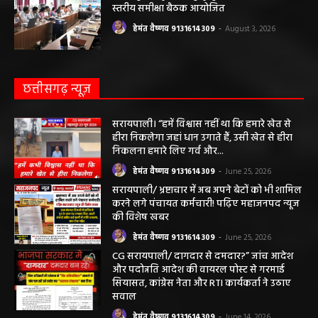
स्तरीय समीक्षा बैठक आयोजित
हेमंत वैष्णव 9131614309
-
August 3, 2026
छत्तीसगढ़ न्यूज़
सरायपाली। “हमें विश्वास नहीं था कि हमारे खेत से
हीरा निकलेगा जहां धान उगाते हैं, उसी खेत से हीरा
निकलना हमारे लिए गर्व और...
हेमंत वैष्णव 9131614309
-
June 25, 2026
सरायपाली/ भ्रष्टाचार में अब अपने बेटों को भी शामिल
करने लगे पंचायत कर्मचारी! पढ़िए महाजनपद न्यूज
की विशेष खबर
हेमंत वैष्णव 9131614309
-
June 25, 2026
CG सरायपाली/ दागदार से दमदार?” जांच आदेश
और पदोन्नति आदेश की वायरल पोस्ट से गरमाई
सियासत, कांग्रेस नेता और RTI कार्यकर्ता ने उठाए
सवाल
हेमंत वैष्णव 9131614309
-
June 14, 2026