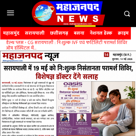
महासमुंद
सरायपाली
छत्तीसगढ़
बसना
नेशनल डेस्क
क्राइम
हेल्थ प्लस
CG सरायपाली : नि:शुल्क IVF एवं फर्टिलिटी परामर्श शिविर
ओम हॉस्पिटल में...