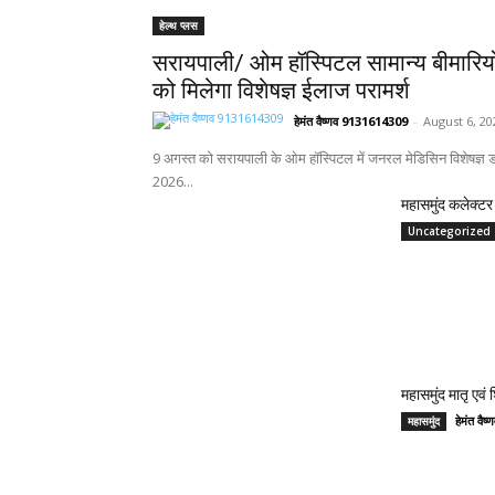
हेल्थ प्लस
सरायपाली/ ओम हॉस्पिटल सामान्य बीमारिय
को मिलेगा विशेषज्ञ ईलाज परामर्श
हेमंत वैष्णव 9131614309
-
August 6, 20
9 अगस्त को सरायपाली के ओम हॉस्पिटल में जनरल मेडिसिन विशेषज्ञ डॉ
2026...
महासमुंद कलेक्टर 
Uncategorized
महासमुंद मातृ एवं
हेमंत वै
महासमुंद