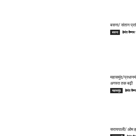
बसना/ संतान प्रा
हेमंत वैष्
बसना
महासमुंद/प्रधान
अगस्त तक बढ़ी
हेमंत वै
महासमुंद
सरायपाली/ ओम हॉस