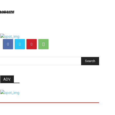
Search
ADV.