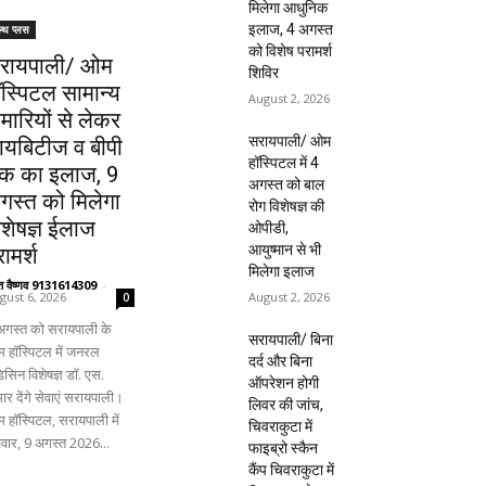
मिलेगा आधुनिक
इलाज, 4 अगस्त
ल्थ प्लस
को विशेष परामर्श
रायपाली/ ओम
शिविर
ॉस्पिटल सामान्य
August 2, 2026
ीमारियों से लेकर
सरायपाली/ ओम
ायबिटीज व बीपी
हॉस्पिटल में 4
क का इलाज, 9
अगस्त को बाल
गस्त को मिलेगा
रोग विशेषज्ञ की
िशेषज्ञ ईलाज
ओपीडी,
आयुष्मान से भी
ामर्श
मिलेगा इलाज
ंत वैष्णव 9131614309
-
August 2, 2026
gust 6, 2026
0
अगस्त को सरायपाली के
सरायपाली/ बिना
 हॉस्पिटल में जनरल
दर्द और बिना
िसिन विशेषज्ञ डॉ. एस.
ऑपरेशन होगी
ार देंगे सेवाएं सरायपाली।
लिवर की जांच,
 हॉस्पिटल, सरायपाली में
चिवराकुटा में
िवार, 9 अगस्त 2026...
फाइब्रो स्कैन
कैंप चिवराकुटा में