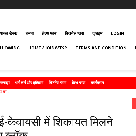
ेशनल डेस्क
बसना
हेल्थ प्लस
बिजनेस प्लस
क्राइम
LOGIN
OLLOWING
HOME / JOINWTSP
TERMS AND CONDITION
क्राइम
धर्म कर्म और इतिहास
बिजनेस प्लस
हेल्थ प्लस
कार्यक्रम
र को...
ई-केवायसी में शिकायत मिलने
ा ब्लॉक