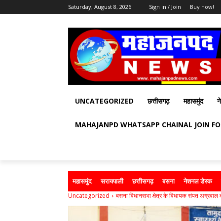
Saturday, August 8, 2026
Sign in / Join
Buy now!
UNCATEGORIZED
छत्तीसगढ़
महासमुंद
न
MAHAJANPD WHATSAPP CHAINAL JOIN F
महासमुंद
सरायपाली
छत्तीसगढ़
बसना
नेशनल डेस्क
Uncategorized
बसना विधानसभा क्षेत्र के विधायक संपत अग्रवाल का ज