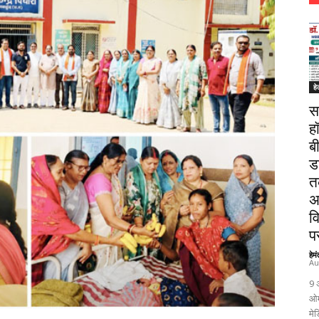
हे
स
ह
ब
ड
त
अ
व
पर
हेम
Au
9 
ओम
मेड