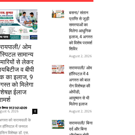
बसना/ संतान
प्राप्ति से जुड़ी
समस्याओं का
मिलेगा आधुनिक
इलाज, 4 अगस्त
ल्थ प्लस
को विशेष परामर्श
रायपाली/ ओम
शिविर
ॉस्पिटल सामान्य
August 2, 2026
ीमारियों से लेकर
सरायपाली/ ओम
ायबिटीज व बीपी
हॉस्पिटल में 4
क का इलाज, 9
अगस्त को बाल
गस्त को मिलेगा
रोग विशेषज्ञ की
िशेषज्ञ ईलाज
ओपीडी,
आयुष्मान से भी
ामर्श
मिलेगा इलाज
ंत वैष्णव 9131614309
-
August 2, 2026
gust 6, 2026
0
अगस्त को सरायपाली के
सरायपाली/ बिना
 हॉस्पिटल में जनरल
दर्द और बिना
िसिन विशेषज्ञ डॉ. एस.
ऑपरेशन होगी