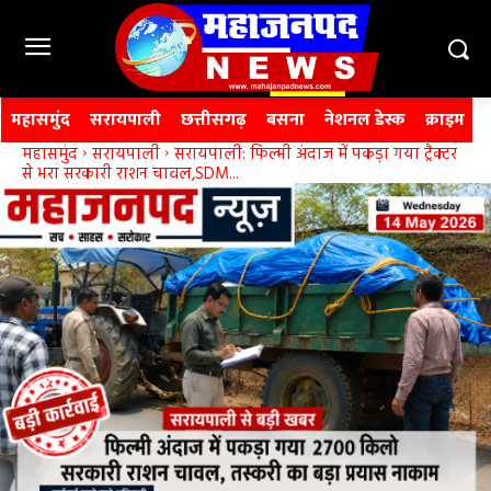
महासमुंद
सरायपाली
छत्तीसगढ़
बसना
नेशनल डेस्क
क्राइम
महासमुंद
सरायपाली
सरायपाली: फिल्मी अंदाज में पकड़ा गया ट्रैक्टर
से भरा सरकारी राशन चावल,SDM...