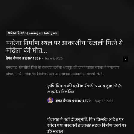
सारंगढ़ बिलाईगढ़ sarangarh bilaigarh
मनरेगा निर्माण स्थल पर आकाशीय बिजली गिरने से
महिला की मौत…
हेमंत वैष्णव 9131614309
-
June 3, 2026
0
मनेंद्रगढ़। एमसीबी जिले के वनांचल ब्लॉक भरतपुर की ग्राम पंचायत चरखर में मंगलवार
दोपहर मनरेगा चेक डेम निर्माण स्थल पर अचानक आकाशीय बिजली गिरने...
कृषि विभाग की बड़ी कार्रवाई, 6 खाद दुकानों के
लाइसेंस निलंबित
हेमंत वैष्णव 9131614309
-
May 27, 2026
पंचायत ने नहीं दी अनुमति, फिर किसके आदेश पर
खोदा गया सरकारी तालाब? सड़क निर्माण कार्य पर
उठे सवाल