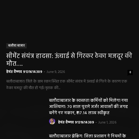
बलौदा बाजार
सीमेंट संयंत्र हादसा: ऊंचाई से गिरकर ठेका मजदूर की
मौत….
हेमंत वैष्णव 9131614309
-
June 9, 2026
0
बलौदाबाजार। जिले के ग्राम रवान स्थित एक सीमेंट संयंत्र में ऊंचाई से गिरने के कारण एक
ठेका मजदूर की मौत हो गई। मृतक की...
बलौदाबाजार के स्वच्छता कर्मियों को मिलेगा नया
आशियाना: 70 साल पुराने जर्जर आवासों की जगह
बनेंगे नए मकान, ₹117.14 लाख स्वीकृत
हेमंत वैष्णव 9131614309
-
June 1, 2026
बलौदाबाजार ब्रेकिंग: जिला प्रशासन ने नियमों के