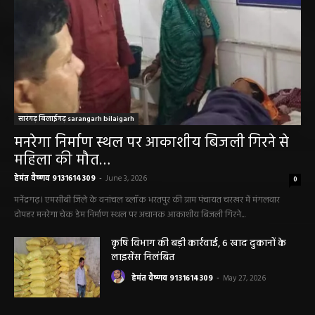
सारंगढ़ बिलाईगढ़ sarangarh bilaigarh
मनरेगा निर्माण स्थल पर आकाशीय बिजली गिरने से
महिला की मौत…
हेमंत वैष्णव 9131614309
-
June 3, 2026
0
मनेंद्रगढ़। एमसीबी जिले के वनांचल ब्लॉक भरतपुर की ग्राम पंचायत चरखर में मंगलवार
दोपहर मनरेगा चेक डेम निर्माण स्थल पर अचानक आकाशीय बिजली गिरने...
कृषि विभाग की बड़ी कार्रवाई, 6 खाद दुकानों के
लाइसेंस निलंबित
हेमंत वैष्णव 9131614309
-
May 27, 2026