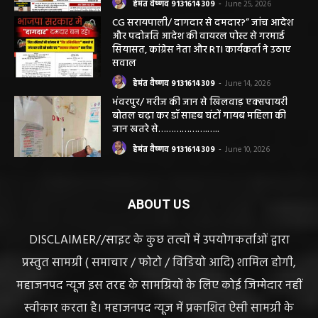
हेमंत वैष्णव 9131614309
-
June 25, 2026
CG सरायपाली/ दागदार से दमदार?” जांच आदेश
और पदोन्नति आदेश की वायरल पोस्ट से गरमाई
सियासत, कांग्रेस नेता और RTI कार्यकर्ता ने उठाए
सवाल
हेमंत वैष्णव 9131614309
-
June 14, 2026
भंवरपुर/ मरीज की जान से खिलवाड़ एक्सपायरी
बोतल चढ़ा कर डॉ साहब घंटों गायब महिला की
जान खतरे से……………….…..
हेमंत वैष्णव 9131614309
-
June 10, 2026
ABOUT US
DISCLAIMER//साइट के कुछ तत्वों में उपयोगकर्ताओं द्वारा
प्रस्तुत सामग्री ( समाचार / फोटो / विडियो आदि) शामिल होगी,
महाजनपद न्यूज इस तरह के सामग्रियों के लिए कोई जिम्मेदार नहीं
स्वीकार करता है। महाजनपद न्यूज में प्रकाशित ऐसी सामग्री के