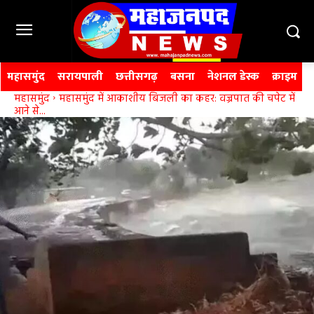
महासमुंद
सरायपाली
छत्तीसगढ़
बसना
नेशनल डेस्क
क्राइम
महासमुंद
महासमुंद में आकाशीय बिजली का कहर: वज्रपात की चपेट में
आने से...