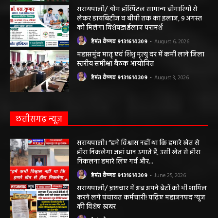
सरायपाली/ ओम हॉस्पिटल सामान्य बीमारियों से
लेकर डायबिटीज व बीपी तक का इलाज, 9 अगस्त
को मिलेगा विशेषज्ञ ईलाज परामर्श
हेमंत वैष्णव 9131614309
-
August 6, 2026
महासमुंद मातृ एवं शिशु मृत्यु दर में कमी लाने जिला
स्तरीय समीक्षा बैठक आयोजित
हेमंत वैष्णव 9131614309
-
August 3, 2026
छत्तीसगढ़ न्यूज़
सरायपाली। “हमें विश्वास नहीं था कि हमारे खेत से
हीरा निकलेगा जहां धान उगाते हैं, उसी खेत से हीरा
निकलना हमारे लिए गर्व और...
हेमंत वैष्णव 9131614309
-
June 25, 2026
सरायपाली/ भ्रष्टाचार में अब अपने बेटों को भी शामिल
करने लगे पंचायत कर्मचारी! पढ़िए महाजनपद न्यूज
की विशेष खबर