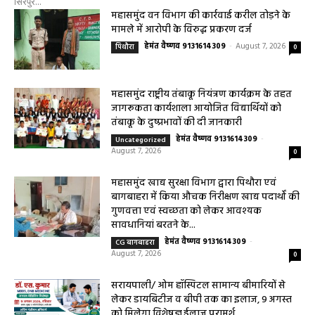
सिरपुर...
महासमुंद वन विभाग की कार्रवाई करील तोड़ने के
मामले में आरोपी के विरुद्ध प्रकरण दर्ज
हेमंत वैष्णव 9131614309
-
August 7, 2026
पिथौरा
0
महासमुंद राष्ट्रीय तंबाकू नियंत्रण कार्यक्रम के तहत
जागरूकता कार्यशाला आयोजित विद्यार्थियों को
तंबाकू के दुष्प्रभावों की दी जानकारी
हेमंत वैष्णव 9131614309
-
Uncategorized
August 7, 2026
0
महासमुंद खाद्य सुरक्षा विभाग द्वारा पिथौरा एवं
बागबाहरा में किया औचक निरीक्षण खाद्य पदार्थों की
गुणवत्ता एवं स्वच्छता को लेकर आवश्यक
सावधानियां बरतने के...
हेमंत वैष्णव 9131614309
-
CG बागबाहरा
August 7, 2026
0
सरायपाली/ ओम हॉस्पिटल सामान्य बीमारियों से
लेकर डायबिटीज व बीपी तक का इलाज, 9 अगस्त
को मिलेगा विशेषज्ञ ईलाज परामर्श