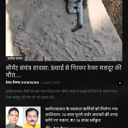
बलौदा बाजार
सीमेंट संयंत्र हादसा: ऊंचाई से गिरकर ठेका मजदूर की
मौत….
हेमंत वैष्णव 9131614309
-
June 9, 2026
0
बलौदाबाजार। जिले के ग्राम रवान स्थित एक सीमेंट संयंत्र में ऊंचाई से गिरने के कारण एक
ठेका मजदूर की मौत हो गई। मृतक की...
बलौदाबाजार के स्वच्छता कर्मियों को मिलेगा नया
आशियाना: 70 साल पुराने जर्जर आवासों की जगह
बनेंगे नए मकान, ₹117.14 लाख स्वीकृत