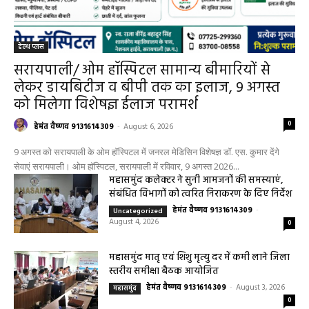
हेल्थ प्लस
सरायपाली/ ओम हॉस्पिटल सामान्य बीमारियों से
लेकर डायबिटीज व बीपी तक का इलाज, 9 अगस्त
को मिलेगा विशेषज्ञ ईलाज परामर्श
0
हेमंत वैष्णव 9131614309
-
August 6, 2026
9 अगस्त को सरायपाली के ओम हॉस्पिटल में जनरल मेडिसिन विशेषज्ञ डॉ. एस. कुमार देंगे
सेवाएं सरायपाली। ओम हॉस्पिटल, सरायपाली में रविवार, 9 अगस्त 2026...
महासमुंद कलेक्टर ने सुनी आमजनों की समस्याएं,
संबंधित विभागों को त्वरित निराकरण के दिए निर्देश
हेमंत वैष्णव 9131614309
-
Uncategorized
August 4, 2026
0
महासमुंद मातृ एवं शिशु मृत्यु दर में कमी लाने जिला
स्तरीय समीक्षा बैठक आयोजित
हेमंत वैष्णव 9131614309
-
August 3, 2026
महासमुंद
0