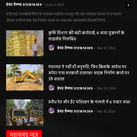
हेमंत वैष्णव 9131614309
-
June 3, 2026
0
मनेंद्रगढ़। एमसीबी जिले के वनांचल ब्लॉक भरतपुर की ग्राम पंचायत चरखर में मंगलवार
दोपहर मनरेगा चेक डेम निर्माण स्थल पर अचानक आकाशीय बिजली गिरने...
कृषि विभाग की बड़ी कार्रवाई, 6 खाद दुकानों के
लाइसेंस निलंबित
हेमंत वैष्णव 9131614309
-
May 27, 2026
पंचायत ने नहीं दी अनुमति, फिर किसके आदेश पर
खोदा गया सरकारी तालाब? सड़क निर्माण कार्य पर
उठे सवाल
हेमंत वैष्णव 9131614309
-
May 24, 2026
अवैध रेत और ईंट परिवहन के मामले में 6 वाहन जब्त
हेमंत वैष्णव 9131614309
-
May 19, 2026
महासमुंद न्यूज़