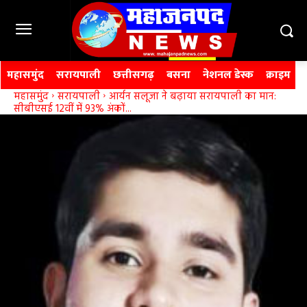
महासमुंद
सरायपाली
छत्तीसगढ़
बसना
नेशनल डेस्क
क्राइम
महासमुंद
सरायपाली
आर्यन सलूजा ने बढ़ाया सरायपाली का मान:
सीबीएसई 12वीं में 93% अंकों...