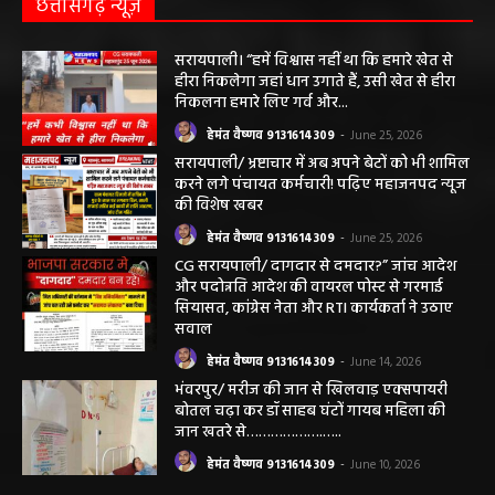
छत्तीसगढ़ न्यूज़
सरायपाली। “हमें विश्वास नहीं था कि हमारे खेत से
हीरा निकलेगा जहां धान उगाते हैं, उसी खेत से हीरा
निकलना हमारे लिए गर्व और...
हेमंत वैष्णव 9131614309
-
June 25, 2026
सरायपाली/ भ्रष्टाचार में अब अपने बेटों को भी शामिल
करने लगे पंचायत कर्मचारी! पढ़िए महाजनपद न्यूज
की विशेष खबर
हेमंत वैष्णव 9131614309
-
June 25, 2026
CG सरायपाली/ दागदार से दमदार?” जांच आदेश
और पदोन्नति आदेश की वायरल पोस्ट से गरमाई
सियासत, कांग्रेस नेता और RTI कार्यकर्ता ने उठाए
सवाल
हेमंत वैष्णव 9131614309
-
June 14, 2026
भंवरपुर/ मरीज की जान से खिलवाड़ एक्सपायरी
बोतल चढ़ा कर डॉ साहब घंटों गायब महिला की
जान खतरे से……………….…..
हेमंत वैष्णव 9131614309
-
June 10, 2026