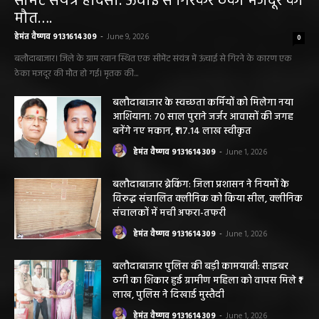
सीमेंट संयंत्र हादसा: ऊंचाई से गिरकर ठेका मजदूर की
मौत….
हेमंत वैष्णव 9131614309
-
June 9, 2026
0
बलौदाबाजार। जिले के ग्राम रवान स्थित एक सीमेंट संयंत्र में ऊंचाई से गिरने के कारण एक
ठेका मजदूर की मौत हो गई। मृतक की...
बलौदाबाजार के स्वच्छता कर्मियों को मिलेगा नया
आशियाना: 70 साल पुराने जर्जर आवासों की जगह
बनेंगे नए मकान, ₹117.14 लाख स्वीकृत
हेमंत वैष्णव 9131614309
-
June 1, 2026
बलौदाबाजार ब्रेकिंग: जिला प्रशासन ने नियमों के
विरुद्ध संचालित क्लीनिक को किया सील, क्लीनिक
संचालकों में मची अफरा-तफरी
हेमंत वैष्णव 9131614309
-
June 1, 2026
बलौदाबाजार पुलिस की बड़ी कामयाबी: साइबर
ठगी का शिकार हुई ग्रामीण महिला को वापस मिले ₹1
लाख, पुलिस ने दिखाई मुस्तैदी
हेमंत वैष्णव 9131614309
-
June 1, 2026