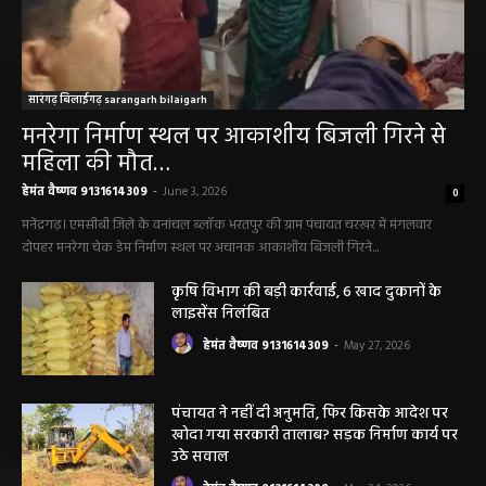
सारंगढ़ बिलाईगढ़ sarangarh bilaigarh
मनरेगा निर्माण स्थल पर आकाशीय बिजली गिरने से
महिला की मौत…
हेमंत वैष्णव 9131614309
-
June 3, 2026
0
मनेंद्रगढ़। एमसीबी जिले के वनांचल ब्लॉक भरतपुर की ग्राम पंचायत चरखर में मंगलवार
दोपहर मनरेगा चेक डेम निर्माण स्थल पर अचानक आकाशीय बिजली गिरने...
कृषि विभाग की बड़ी कार्रवाई, 6 खाद दुकानों के
लाइसेंस निलंबित
हेमंत वैष्णव 9131614309
-
May 27, 2026
पंचायत ने नहीं दी अनुमति, फिर किसके आदेश पर
खोदा गया सरकारी तालाब? सड़क निर्माण कार्य पर
उठे सवाल