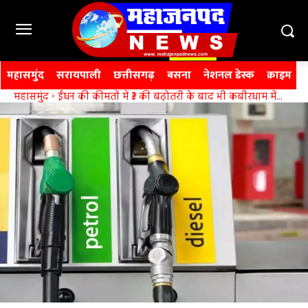
महासमुंद
सरायपाली
छत्तीसगढ़
बसना
नेशनल डेस्क
क्राइम
महासमुंद
ईंधन की कीमतों में ₹3 की बढ़ोतरी के बाद भी कबीरधाम में...