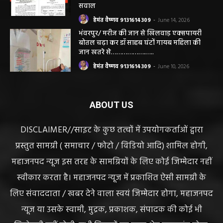
सवाल
हेमंत वैष्णव 9131614309
-
June 14, 2026
भंवरपुर/ मरीज की जान से खिलवाड़ एक्सपायरी
बोतल चढ़ा कर डॉ साहब घंटों गायब महिला की
जान खतरे से……………….…..
हेमंत वैष्णव 9131614309
-
June 10, 2026
ABOUT US
DISCLAIMER//साइट के कुछ तत्वों में उपयोगकर्ताओं द्वारा
प्रस्तुत सामग्री ( समाचार / फोटो / विडियो आदि) शामिल होगी,
महाजनपद न्यूज इस तरह के सामग्रियों के लिए कोई जिम्मेदार नहीं
स्वीकार करता है। महाजनपद न्यूज में प्रकाशित ऐसी सामग्री के
लिए संवाददाता / खबर देने वाला स्वयं जिम्मेदार होगा, महाजनपद
न्यूज या उसके स्वामी, मुद्रक, प्रकाशक, संपादक की कोई भी