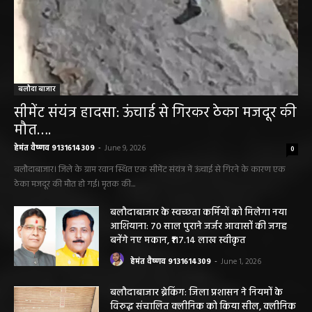
बलौदा बाजार
सीमेंट संयंत्र हादसा: ऊंचाई से गिरकर ठेका मजदूर की
मौत….
हेमंत वैष्णव 9131614309
-
June 9, 2026
0
बलौदाबाजार। जिले के ग्राम रवान स्थित एक सीमेंट संयंत्र में ऊंचाई से गिरने के कारण एक
ठेका मजदूर की मौत हो गई। मृतक की...
बलौदाबाजार के स्वच्छता कर्मियों को मिलेगा नया
आशियाना: 70 साल पुराने जर्जर आवासों की जगह
बनेंगे नए मकान, ₹117.14 लाख स्वीकृत
हेमंत वैष्णव 9131614309
-
June 1, 2026
बलौदाबाजार ब्रेकिंग: जिला प्रशासन ने नियमों के
विरुद्ध संचालित क्लीनिक को किया सील, क्लीनिक