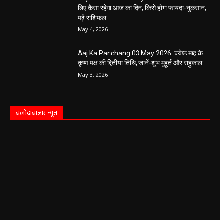
बलौदा बाजार
सीमेंट संयंत्र हादसा: ऊंचाई से गिरकर ठेका मजदूर की
मौत….
हेमंत वैष्णव 9131614309
-
June 9, 2026
0
बलौदाबाजार। जिले के ग्राम रवान स्थित एक सीमेंट संयंत्र में ऊंचाई से गिरने के कारण एक
ठेका मजदूर की मौत हो गई। मृतक की...
बलौदाबाजार के स्वच्छता कर्मियों को मिलेगा नया
आशियाना: 70 साल पुराने जर्जर आवासों की जगह
बनेंगे नए मकान, ₹117.14 लाख स्वीकृत