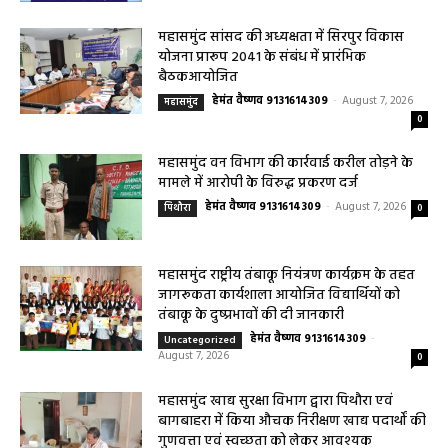
August 7, 2026
0
महासमुंद खाद्य सुरक्षा विभाग द्वारा पिथौरा एवं
बागबाहरा में किया औचक निरीक्षण खाद्य पदार्थों की
गुणवत्ता एवं स्वच्छता को लेकर आवश्यक
सावधानियां बरतने के...
हेमंत वैष्णव 9131614309
-
CG बागबाहरा
August 7, 2026
0
सरायपाली/ ओम हॉस्पिटल सामान्य बीमारियों से
लेकर डायबिटीज व बीपी तक का इलाज, 9 अगस्त
को मिलेगा विशेषज्ञ ईलाज परामर्श
हेमंत वैष्णव 9131614309
-
August 6, 2026
हेल्थ प्लस
0
महासमुंद कलेक्टर ने सुनी आमजनों की समस्याएं,
संबंधित विभागों को त्वरित निराकरण के दिए निर्देश
हेमंत वैष्णव 9131614309
-
Uncategorized
August 4, 2026
0
महासमुंद मातृ एवं शिशु मृत्यु दर में कमी लाने जिला