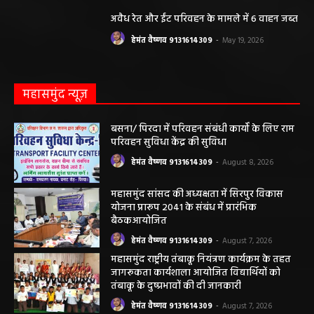
महासमुंद राष्ट्रीय तंबाकू नियंत्रण कार्यक्रम के तहत
जागरूकता कार्यशाला आयोजित विद्यार्थियों को
तंबाकू के दुष्प्रभावों की दी जानकारी
हेमंत वैष्णव 9131614309
-
August 7, 2026
सरायपाली/ ओम हॉस्पिटल सामान्य बीमारियों से
लेकर डायबिटीज व बीपी तक का इलाज, 9 अगस्त
को मिलेगा विशेषज्ञ ईलाज परामर्श
हेमंत वैष्णव 9131614309
-
August 6, 2026
छत्तीसगढ़ न्यूज़
सरायपाली। “हमें विश्वास नहीं था कि हमारे खेत से
हीरा निकलेगा जहां धान उगाते हैं, उसी खेत से हीरा
निकलना हमारे लिए गर्व और...
हेमंत वैष्णव 9131614309
-
June 25, 2026
सरायपाली/ भ्रष्टाचार में अब अपने बेटों को भी शामिल
करने लगे पंचायत कर्मचारी! पढ़िए महाजनपद न्यूज
की विशेष खबर