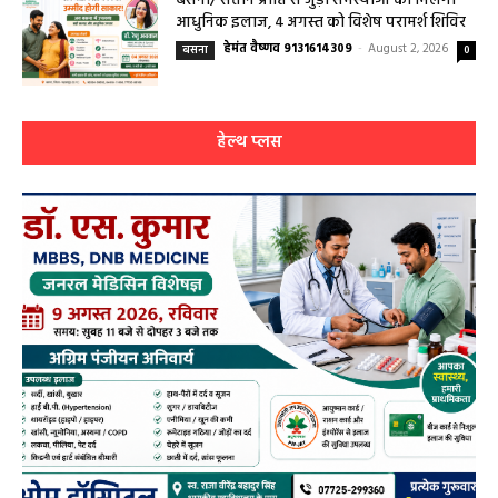
हेल्थ प्लस
सरायपाली/ ओम हॉस्पिटल सामान्य बीमारियों से
लेकर डायबिटीज व बीपी तक का इलाज, 9 अगस्त
को मिलेगा विशेषज्ञ ईलाज परामर्श
हेमंत वैष्णव 9131614309
-
August 6, 2026
0
9 अगस्त को सरायपाली के ओम हॉस्पिटल में जनरल मेडिसिन विशेषज्ञ डॉ. एस. कुमार देंगे
सेवाएं सरायपाली। ओम हॉस्पिटल, सरायपाली में रविवार, 9 अगस्त 2026...
बसना/ संतान प्राप्ति से जुड़ी समस्याओं का मिलेगा
आधुनिक इलाज, 4 अगस्त को विशेष परामर्श शिविर
August 2, 2026
सरायपाली/ ओम हॉस्पिटल में 4 अगस्त को बाल रोग
विशेषज्ञ की ओपीडी, आयुष्मान से भी मिलेगा इलाज