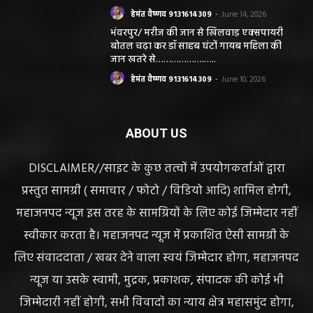
लिए संवाददाता / खबर देने वाला स्वयं जिम्मेदार होगा, महाजनपद
न्यूज या उसके स्वामी, मुद्रक, प्रकाशक, संपादक की कोई भी
जिम्मेदारी नहीं होगी, सभी विवादों का न्याय क्षेत्र महासमुंद होगा,
महाजनपद न्यूज की विषय सामग्री (कटेंट) से संबंधित किसी भी
सुझाव, शिकायत या राय भेजने के लिए हमसे संपर्क करें।
संपादक हेमंत वैष्णव
बीएसएनएल आफिस के पास बसना (महासमुंद) छत्तीसगढ़
मोबाईल न.9131614309