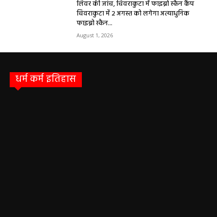
धर्म कर्म और इतिहास
Aaj ka panchang: आज का शुभ मुहूर्त: 5 मई 2026:
मंगलवार का पंचांग और शुभ समय
हेमंत वैष्णव 9131614309
-
May 5, 2026
0
05 May 2026 Today Shubh Muhurat : क्या आप आज कोई नया काम शुरू करने
की सोच रहे हैं? या कोई महत्वपूर्ण निर्णय लेने वाले...
5 May 2026 Ka Rashifal: आज बड़े मंगल के दिन
खुलेंगे इन राशियों के भाग्य के द्वार,पढ़ें दैनिक राशिफल
May 5, 2026
Aaj Ka Panchang 04 May 2026: आज बन रहा है