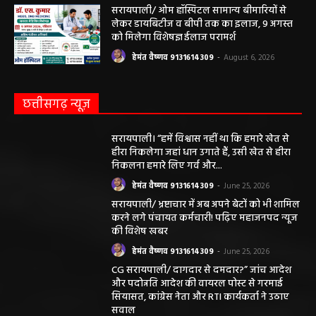
हेमंत वैष्णव 9131614309
-
June 25, 2026
CG सरायपाली/ दागदार से दमदार?” जांच आदेश
और पदोन्नति आदेश की वायरल पोस्ट से गरमाई
सियासत, कांग्रेस नेता और RTI कार्यकर्ता ने उठाए
सवाल
हेमंत वैष्णव 9131614309
-
June 14, 2026
भंवरपुर/ मरीज की जान से खिलवाड़ एक्सपायरी
बोतल चढ़ा कर डॉ साहब घंटों गायब महिला की
जान खतरे से……………….…..
हेमंत वैष्णव 9131614309
-
June 10, 2026
ABOUT US
DISCLAIMER//साइट के कुछ तत्वों में उपयोगकर्ताओं द्वारा
प्रस्तुत सामग्री ( समाचार / फोटो / विडियो आदि) शामिल होगी,
महाजनपद न्यूज इस तरह के सामग्रियों के लिए कोई जिम्मेदार नहीं
स्वीकार करता है। महाजनपद न्यूज में प्रकाशित ऐसी सामग्री के