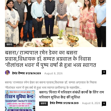
‘नीलांचल भवन’ में पुष्प वर्षा से हुआ भव्य स्वागत छत्तीसगढ़ के महामहिम...
बसना/ पिरदा में परिवहन संबंधी कार्यों के लिए राम
परिवहन सुविधा केंद्र की सुविधा
हेमंत वैष्णव 9131614309
-
August 8, 2026
बसना
0
महासमुंद सांसद की अध्यक्षता में सिरपुर विकास
योजना प्रारूप 2041 के संबंध में प्रारंभिक
बैठकआयोजित
हेमंत वैष्णव 9131614309
-
August 7, 2026
महासमुंद
0
महासमुंद वन विभाग की कार्रवाई करील तोड़ने के
मामले में आरोपी के विरुद्ध प्रकरण दर्ज
हेमंत वैष्णव 9131614309
-
August 7, 2026
पिथौरा
0
महासमुंद राष्ट्रीय तंबाकू नियंत्रण कार्यक्रम के तहत
जागरूकता कार्यशाला आयोजित विद्यार्थियों को
तंबाकू के दुष्प्रभावों की दी जानकारी
हेमंत वैष्णव 9131614309
-
Uncategorized