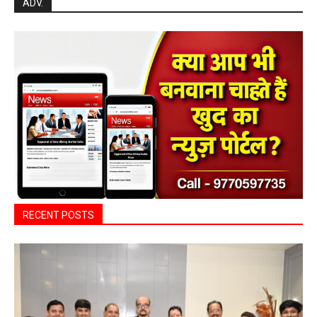
बसना
बसना/ राज्यपाल रमेन डेका का बसना
प्रवास,विधायक डॉ. सम्पत अग्रवाल के निवास
‘नीलांचल भवन’ में पुष्प वर्षा से हुआ भव्य स्वागत
0
हेमंत वैष्णव 9131614309
-
August 8, 2026
बसना/ राज्यपाल रमेन डेका का बसना प्रवास,विधायक डॉ. सम्पत अग्रवाल के निवास