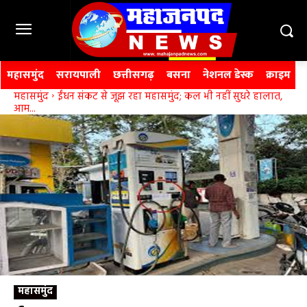
महासमुंद
सरायपाली
छत्तीसगढ़
बसना
नेशनल डेस्क
क्राइम
महासमुंद
ईंधन संकट से जूझ रहा महासमुंद; कल भी नहीं सुधरे हालात,
आम...
महासमुंद