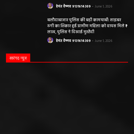
सारंगढ़ बिलाईगढ़ sarangarh bilaigarh
मनरेगा निर्माण स्थल पर आकाशीय बिजली गिरने से
महिला की मौत…
हेमंत वैष्णव 9131614309
-
June 3, 2026
0
मनेंद्रगढ़। एमसीबी जिले के वनांचल ब्लॉक भरतपुर की ग्राम पंचायत चरखर में मंगलवार
दोपहर मनरेगा चेक डेम निर्माण स्थल पर अचानक आकाशीय बिजली गिरने...
कृषि विभाग की बड़ी कार्रवाई, 6 खाद दुकानों के
लाइसेंस निलंबित
हेमंत वैष्णव 9131614309
-
May 27, 2026