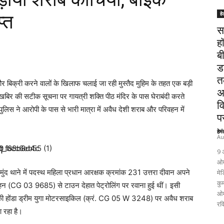
हे
्त
स
ह
ब
ड
त
र बिक्री करने वालों के खिलाफ चलाई जा रही मुस्तैद मुहिम के तहत एक बड़ी
अ
खबिर की सटीक सूचना पर गायत्री शक्ति पीठ मंदिर के पास घेराबंदी करते
व
पुलिस ने आरोपी के पास से भारी मात्रा में अवैध देशी शराब और परिवहन में
पर
हेम
Au
ा
9 
ओम
ंद थाने में पदस्थ महिला प्रधान आरक्षक क्रमांक 231 उत्तरा दीवान अपने
मेड
कुम
(CG 03 9685) से टाउन देहात पेट्रोलिंग पर रवाना हुई थीं। इसी
ओम
रंग की होंडा ड्रीम युगा मोटरसाइकिल (क्रं. CG 05 W 3248) पर अवैध शराब
रव
 रहा है।