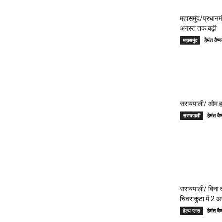
महासमुंद/प्रधान
अगस्त तक बढ़ी
हेमंत वै
महासमुंद
सरायपाली/ ओम हॉस
हेमंत 
सरायपाली
सरायपाली/ बिना दर
चिवराकुटा में 2 अ
हेमंत 
हेल्थ प्लस