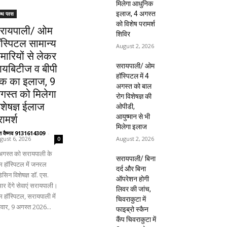
मिलेगा आधुनिक
इलाज, 4 अगस्त
ल्थ प्लस
को विशेष परामर्श
रायपाली/ ओम
शिविर
ॉस्पिटल सामान्य
August 2, 2026
ीमारियों से लेकर
सरायपाली/ ओम
ायबिटीज व बीपी
हॉस्पिटल में 4
क का इलाज, 9
अगस्त को बाल
गस्त को मिलेगा
रोग विशेषज्ञ की
िशेषज्ञ ईलाज
ओपीडी,
आयुष्मान से भी
ामर्श
मिलेगा इलाज
ंत वैष्णव 9131614309
-
August 2, 2026
gust 6, 2026
0
अगस्त को सरायपाली के
सरायपाली/ बिना
 हॉस्पिटल में जनरल
दर्द और बिना
िसिन विशेषज्ञ डॉ. एस.
ऑपरेशन होगी
ार देंगे सेवाएं सरायपाली।
लिवर की जांच,
 हॉस्पिटल, सरायपाली में
चिवराकुटा में
िवार, 9 अगस्त 2026...
फाइब्रो स्कैन
कैंप चिवराकुटा में