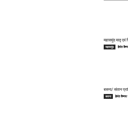
महासमुंद मातृ एवं
हेमंत वै
महासमुंद
बसना/ संतान प्रा
हेमंत वैष्
बसना