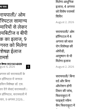
मिलेगा आधुनिक
इलाज, 4 अगस्त
ल्थ प्लस
को विशेष परामर्श
रायपाली/ ओम
शिविर
ॉस्पिटल सामान्य
August 2, 2026
ीमारियों से लेकर
सरायपाली/ ओम
ायबिटीज व बीपी
हॉस्पिटल में 4
क का इलाज, 9
अगस्त को बाल
गस्त को मिलेगा
रोग विशेषज्ञ की
िशेषज्ञ ईलाज
ओपीडी,
आयुष्मान से भी
ामर्श
मिलेगा इलाज
ंत वैष्णव 9131614309
-
August 2, 2026
gust 6, 2026
0
अगस्त को सरायपाली के
सरायपाली/ बिना
 हॉस्पिटल में जनरल
दर्द और बिना
िसिन विशेषज्ञ डॉ. एस.
ऑपरेशन होगी
ार देंगे सेवाएं सरायपाली।
लिवर की जांच,
 हॉस्पिटल, सरायपाली में
चिवराकुटा में
िवार, 9 अगस्त 2026...
फाइब्रो स्कैन
कैंप चिवराकुटा में