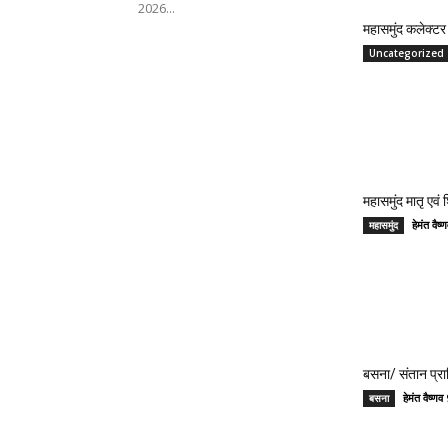
2026...
महासमुंद कलेक्टर 
Uncategorized
महासमुंद मातृ एवं
हेमंत वै
महासमुंद
बसना/ संतान प्रा
हेमंत वैष्
बसना