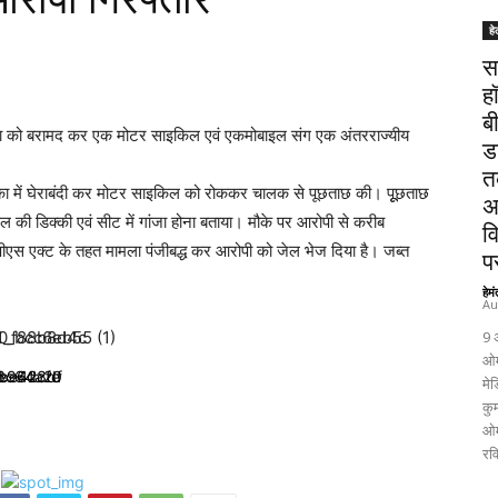
हे
स
ह
ब
जा को बरामद कर एक मोटर साइकिल एवं एकमोबाइल संग एक अंतरराज्यीय
ड
त
ाका में घेराबंदी कर मोटर साइकिल को रोककर चालक से पूछताछ की। पूूछताछ
अ
ल की डिक्की एवं सीट में गांजा होना बताया। मौके पर आरोपी से करीब
व
ीएस एक्ट के तहत मामला पंजीबद्ध कर आरोपी को जेल भेज दिया है। जब्त
पर
हेम
Au
9 
ओम
मेड
कुम
ओम
रव