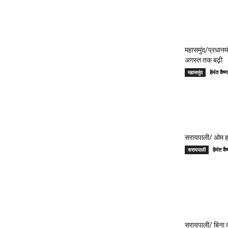
महासमुंद/प्रधान
अगस्त तक बढ़ी
हेमंत वै
महासमुंद
सरायपाली/ ओम हॉस
हेमंत 
सरायपाली
सरायपाली/ बिना दर