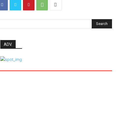
Search
ADV.