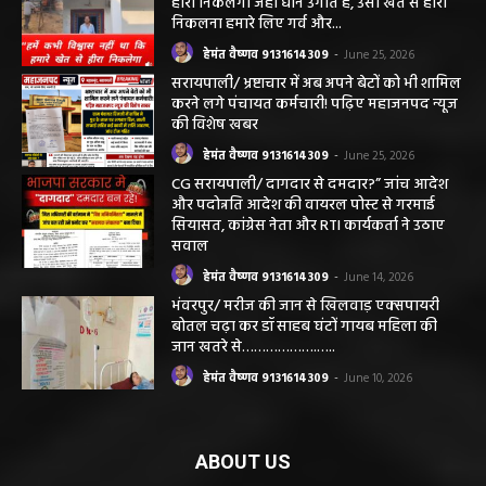
छत्तीसगढ़ न्यूज़
सरायपाली। “हमें विश्वास नहीं था कि हमारे खेत से
हीरा निकलेगा जहां धान उगाते हैं, उसी खेत से हीरा
निकलना हमारे लिए गर्व और...
हेमंत वैष्णव 9131614309
-
June 25, 2026
सरायपाली/ भ्रष्टाचार में अब अपने बेटों को भी शामिल
करने लगे पंचायत कर्मचारी! पढ़िए महाजनपद न्यूज
की विशेष खबर
हेमंत वैष्णव 9131614309
-
June 25, 2026
CG सरायपाली/ दागदार से दमदार?” जांच आदेश
और पदोन्नति आदेश की वायरल पोस्ट से गरमाई
सियासत, कांग्रेस नेता और RTI कार्यकर्ता ने उठाए
सवाल
हेमंत वैष्णव 9131614309
-
June 14, 2026
भंवरपुर/ मरीज की जान से खिलवाड़ एक्सपायरी
बोतल चढ़ा कर डॉ साहब घंटों गायब महिला की
जान खतरे से……………….…..
हेमंत वैष्णव 9131614309
-
June 10, 2026