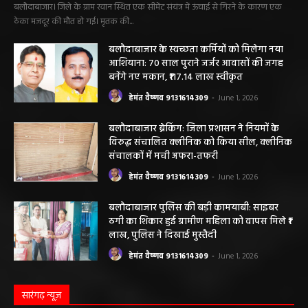
सीमेंट संयंत्र हादसा: ऊंचाई से गिरकर ठेका मजदूर की
मौत….
हेमंत वैष्णव 9131614309
-
June 9, 2026
0
बलौदाबाजार। जिले के ग्राम रवान स्थित एक सीमेंट संयंत्र में ऊंचाई से गिरने के कारण एक
ठेका मजदूर की मौत हो गई। मृतक की...
बलौदाबाजार के स्वच्छता कर्मियों को मिलेगा नया
आशियाना: 70 साल पुराने जर्जर आवासों की जगह
बनेंगे नए मकान, ₹117.14 लाख स्वीकृत
हेमंत वैष्णव 9131614309
-
June 1, 2026
बलौदाबाजार ब्रेकिंग: जिला प्रशासन ने नियमों के
विरुद्ध संचालित क्लीनिक को किया सील, क्लीनिक
संचालकों में मची अफरा-तफरी
हेमंत वैष्णव 9131614309
-
June 1, 2026
बलौदाबाजार पुलिस की बड़ी कामयाबी: साइबर
ठगी का शिकार हुई ग्रामीण महिला को वापस मिले ₹1
लाख, पुलिस ने दिखाई मुस्तैदी
हेमंत वैष्णव 9131614309
-
June 1, 2026