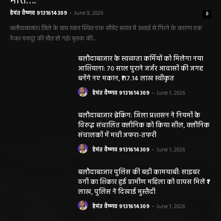
मौत….
हेमंत वैष्णव 9131614309
-
June 9, 2026
0
बलौदाबाजार। जिले के ग्राम रवान स्थित एक सीमेंट संयंत्र में ऊंचाई से गिरने के कारण एक
ठेका मजदूर की मौत हो गई। मृतक की...
बलौदाबाजार के स्वच्छता कर्मियों को मिलेगा नया
आशियाना: 70 साल पुराने जर्जर आवासों की जगह
बनेंगे नए मकान, ₹117.14 लाख स्वीकृत
हेमंत वैष्णव 9131614309
-
June 1, 2026
बलौदाबाजार ब्रेकिंग: जिला प्रशासन ने नियमों के
विरुद्ध संचालित क्लीनिक को किया सील, क्लीनिक
संचालकों में मची अफरा-तफरी
हेमंत वैष्णव 9131614309
-
June 1, 2026
बलौदाबाजार पुलिस की बड़ी कामयाबी: साइबर
ठगी का शिकार हुई ग्रामीण महिला को वापस मिले ₹1
लाख, पुलिस ने दिखाई मुस्तैदी
हेमंत वैष्णव 9131614309
-
June 1, 2026