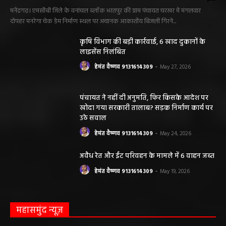
मनेंद्रगढ़। एमसीबी जिले के वनांचल ब्लॉक भरतपुर की ग्राम पंचायत चरखर में मंगलवार
दोपहर मनरेगा चेक डेम निर्माण स्थल पर अचानक आकाशीय बिजली गिरने...
कृषि विभाग की बड़ी कार्रवाई, 6 खाद दुकानों के
लाइसेंस निलंबित
हेमंत वैष्णव 9131614309
-
May 27, 2026
पंचायत ने नहीं दी अनुमति, फिर किसके आदेश पर
खोदा गया सरकारी तालाब? सड़क निर्माण कार्य पर
उठे सवाल
हेमंत वैष्णव 9131614309
-
May 24, 2026
अवैध रेत और ईंट परिवहन के मामले में 6 वाहन जब्त
हेमंत वैष्णव 9131614309
-
May 19, 2026
महासमुंद न्यूज़