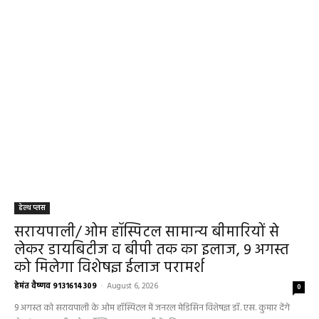
हेल्थ प्लस
सरायपाली/ ओम हॉस्पिटल सामान्य बीमारियों से
लेकर डायबिटीज व बीपी तक का इलाज, 9 अगस्त
को मिलेगा विशेषज्ञ ईलाज परामर्श
हेमंत वैष्णव 9131614309
-
August 6, 2026
0
9 अगस्त को सरायपाली के ओम हॉस्पिटल में जनरल मेडिसिन विशेषज्ञ डॉ. एस. कुमार देंगे