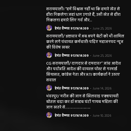
सरायपाली। “हमें विश्वास नहीं था कि हमारे खेत से
हीरा निकलेगा जहां धान उगाते हैं, उसी खेत से हीरा
निकलना हमारे लिए गर्व और...
हेमंत वैष्णव 9131614309
-
June 25, 2026
सरायपाली/ भ्रष्टाचार में अब अपने बेटों को भी शामिल
करने लगे पंचायत कर्मचारी! पढ़िए महाजनपद न्यूज
की विशेष खबर
हेमंत वैष्णव 9131614309
-
June 25, 2026
CG सरायपाली/ दागदार से दमदार?” जांच आदेश
और पदोन्नति आदेश की वायरल पोस्ट से गरमाई
सियासत, कांग्रेस नेता और RTI कार्यकर्ता ने उठाए
सवाल
हेमंत वैष्णव 9131614309
-
June 14, 2026
भंवरपुर/ मरीज की जान से खिलवाड़ एक्सपायरी
बोतल चढ़ा कर डॉ साहब घंटों गायब महिला की
जान खतरे से……………….…..
हेमंत वैष्णव 9131614309
-
June 10, 2026