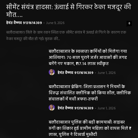
सीमेंट संयंत्र हादसा: ऊंचाई से गिरकर ठेका मजदूर की
मौत….
हेमंत वैष्णव 9131614309
-
June 9, 2026
0
बलौदाबाजार। जिले के ग्राम रवान स्थित एक सीमेंट संयंत्र में ऊंचाई से गिरने के कारण एक
ठेका मजदूर की मौत हो गई। मृतक की...
बलौदाबाजार के स्वच्छता कर्मियों को मिलेगा नया
आशियाना: 70 साल पुराने जर्जर आवासों की जगह
बनेंगे नए मकान, ₹117.14 लाख स्वीकृत
हेमंत वैष्णव 9131614309
-
June 1, 2026
बलौदाबाजार ब्रेकिंग: जिला प्रशासन ने नियमों के
विरुद्ध संचालित क्लीनिक को किया सील, क्लीनिक
संचालकों में मची अफरा-तफरी
हेमंत वैष्णव 9131614309
-
June 1, 2026
बलौदाबाजार पुलिस की बड़ी कामयाबी: साइबर
ठगी का शिकार हुई ग्रामीण महिला को वापस मिले ₹1
लाख, पुलिस ने दिखाई मुस्तैदी