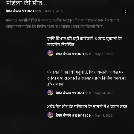
महिला की मौत…
हेमंत वैष्णव 9131614309
-
June 3, 2026
0
मनेंद्रगढ़। एमसीबी जिले के वनांचल ब्लॉक भरतपुर की ग्राम पंचायत चरखर में मंगलवार
दोपहर मनरेगा चेक डेम निर्माण स्थल पर अचानक आकाशीय बिजली गिरने...
कृषि विभाग की बड़ी कार्रवाई, 6 खाद दुकानों के
लाइसेंस निलंबित
हेमंत वैष्णव 9131614309
-
May 27, 2026
पंचायत ने नहीं दी अनुमति, फिर किसके आदेश पर
खोदा गया सरकारी तालाब? सड़क निर्माण कार्य पर
उठे सवाल
हेमंत वैष्णव 9131614309
-
May 24, 2026
अवैध रेत और ईंट परिवहन के मामले में 6 वाहन जब्त
हेमंत वैष्णव 9131614309
-
May 19, 2026