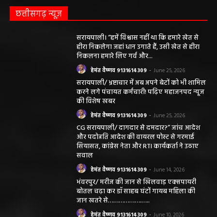
छत्तीसगढ़ न्यूज़
सरायपाली। “हमें विश्वास नहीं था कि हमारे खेत से
हीरा निकलेगा जहां धान उगाते हैं, उसी खेत से हीरा
निकलना हमारे लिए गर्व और...
हेमंत वैष्णव 9131614309
-
June 25, 2026
सरायपाली/ भ्रष्टाचार में अब अपने बेटों को भी शामिल
करने लगे पंचायत कर्मचारी! पढ़िए महाजनपद न्यूज
की विशेष खबर
हेमंत वैष्णव 9131614309
-
June 25, 2026
CG सरायपाली/ दागदार से दमदार?” जांच आदेश
और पदोन्नति आदेश की वायरल पोस्ट से गरमाई
सियासत, कांग्रेस नेता और RTI कार्यकर्ता ने उठाए
सवाल
हेमंत वैष्णव 9131614309
-
June 14, 2026
भंवरपुर/ मरीज की जान से खिलवाड़ एक्सपायरी
बोतल चढ़ा कर डॉ साहब घंटों गायब महिला की
जान खतरे से……………….…..
हेमंत वैष्णव 9131614309
-
June 10, 2026