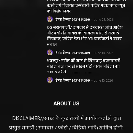
सरायपाली/ भ्रष्टाचार में अब अपने बेटों को भी शामिल
करने लगे पंचायत कर्मचारी! पढ़िए महाजनपद न्यूज
की विशेष खबर
हेमंत वैष्णव 9131614309
-
June 25, 2026
CG सरायपाली/ दागदार से दमदार?” जांच आदेश
और पदोन्नति आदेश की वायरल पोस्ट से गरमाई
सियासत, कांग्रेस नेता और RTI कार्यकर्ता ने उठाए
सवाल
हेमंत वैष्णव 9131614309
-
June 14, 2026
भंवरपुर/ मरीज की जान से खिलवाड़ एक्सपायरी
बोतल चढ़ा कर डॉ साहब घंटों गायब महिला की
जान खतरे से……………….…..
हेमंत वैष्णव 9131614309
-
June 10, 2026
ABOUT US
DISCLAIMER//साइट के कुछ तत्वों में उपयोगकर्ताओं द्वारा
प्रस्तुत सामग्री ( समाचार / फोटो / विडियो आदि) शामिल होगी,