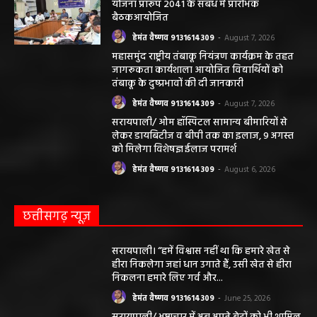
योजना प्रारूप 2041 के संबंध में प्रारंभिक
बैठकआयोजित
हेमंत वैष्णव 9131614309
-
August 7, 2026
महासमुंद राष्ट्रीय तंबाकू नियंत्रण कार्यक्रम के तहत
जागरूकता कार्यशाला आयोजित विद्यार्थियों को
तंबाकू के दुष्प्रभावों की दी जानकारी
हेमंत वैष्णव 9131614309
-
August 7, 2026
सरायपाली/ ओम हॉस्पिटल सामान्य बीमारियों से
लेकर डायबिटीज व बीपी तक का इलाज, 9 अगस्त
को मिलेगा विशेषज्ञ ईलाज परामर्श
हेमंत वैष्णव 9131614309
-
August 6, 2026
छत्तीसगढ़ न्यूज़
सरायपाली। “हमें विश्वास नहीं था कि हमारे खेत से
हीरा निकलेगा जहां धान उगाते हैं, उसी खेत से हीरा
निकलना हमारे लिए गर्व और...
हेमंत वैष्णव 9131614309
-
June 25, 2026