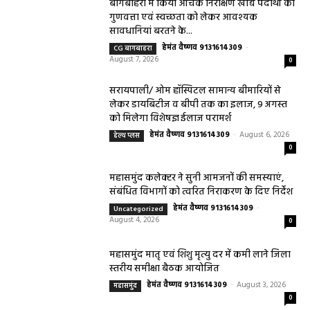
बागबाहरा में किया औचक निरीक्षण खाद्य पदार्थों की
गुणवत्ता एवं स्वच्छता को लेकर आवश्यक
सावधानियां बरतने के...
हेमंत वैष्णव 9131614309
-
CG बागबाहरा
August 7, 2026
0
सरायपाली/ ओम हॉस्पिटल सामान्य बीमारियों से
लेकर डायबिटीज व बीपी तक का इलाज, 9 अगस्त
को मिलेगा विशेषज्ञ ईलाज परामर्श
हेमंत वैष्णव 9131614309
-
August 6, 2026
हेल्थ प्लस
0
महासमुंद कलेक्टर ने सुनी आमजनों की समस्याएं,
संबंधित विभागों को त्वरित निराकरण के दिए निर्देश
हेमंत वैष्णव 9131614309
-
Uncategorized
August 4, 2026
0
महासमुंद मातृ एवं शिशु मृत्यु दर में कमी लाने जिला
स्तरीय समीक्षा बैठक आयोजित
हेमंत वैष्णव 9131614309
-
August 3, 2026
महासमुंद
0