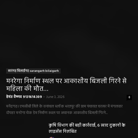
सारंगढ़ बिलाईगढ़ sarangarh bilaigarh
मनरेगा निर्माण स्थल पर आकाशीय बिजली गिरने से
महिला की मौत…
हेमंत वैष्णव 9131614309
-
June 3, 2026
0
मनेंद्रगढ़। एमसीबी जिले के वनांचल ब्लॉक भरतपुर की ग्राम पंचायत चरखर में मंगलवार
दोपहर मनरेगा चेक डेम निर्माण स्थल पर अचानक आकाशीय बिजली गिरने...
कृषि विभाग की बड़ी कार्रवाई, 6 खाद दुकानों के
लाइसेंस निलंबित