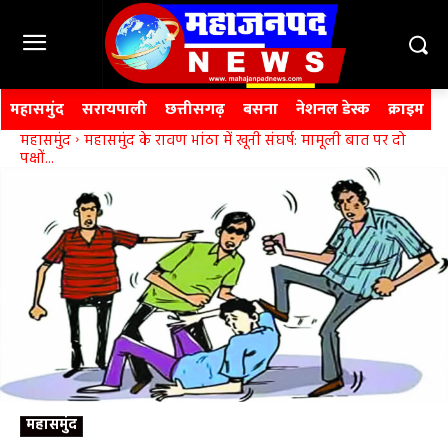
महासमुंद
सरायपाली
छत्तीसगढ़
बसना
नेशनल डेस्क
क्राइम
महासमुंद
महासमुंद के रावण भांठा में खूनी संघर्ष: मामूली बात पर दो
पक्षों...
महासमुंद